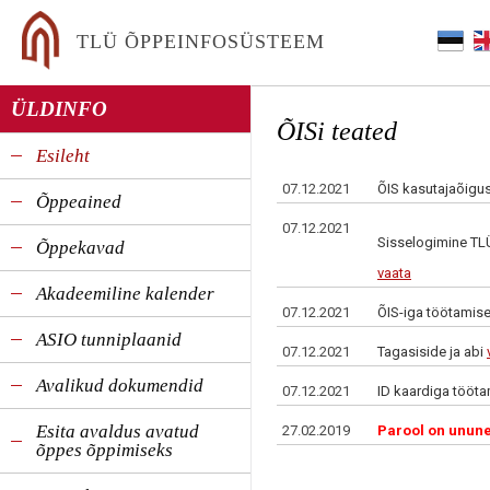
TLÜ ÕPPEINFOSÜSTEEM
ÜLDINFO
ÕISi teated
Esileht
07.12.2021
ÕIS kasutajaõigus
Õppeained
07.12.2021
Sisselogimine TLÜ
Õppekavad
vaata
Akadeemiline kalender
07.12.2021
ÕIS-iga töötamisek
ASIO tunniplaanid
07.12.2021
Tagasiside ja abi
Avalikud dokumendid
07.12.2021
ID kaardiga töötam
Esita avaldus avatud
27.02.2019
Parool on unun
õppes õppimiseks