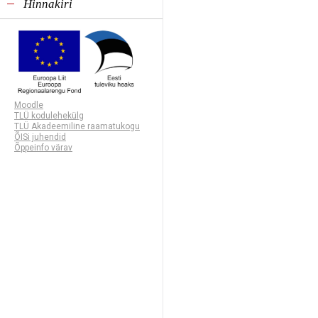
Hinnakiri
Moodle
TLÜ kodulehekülg
TLÜ Akadeemiline raamatukogu
ÕISi juhendid
Õppeinfo värav