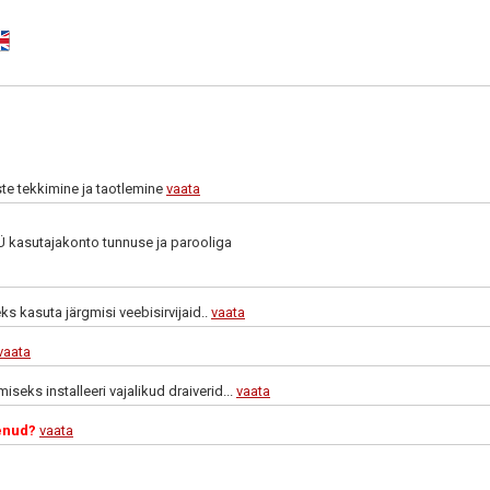
te tekkimine ja taotlemine
vaata
 kasutajakonto tunnuse ja parooliga
s kasuta järgmisi veebisirvijaid..
vaata
vaata
iseks installeeri vajalikud draiverid...
vaata
enud?
vaata