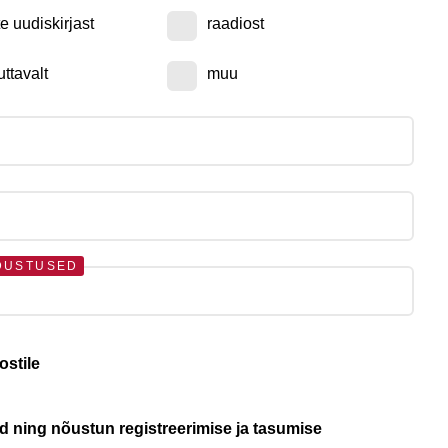
te uudiskirjast
raadiost
uttavalt
muu
DUSTUSED
ostile
ud ning nõustun registreerimise ja tasumise