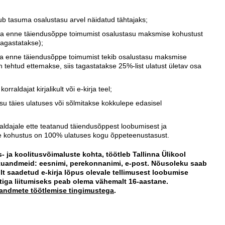
stub tasuma osalustasu arvel näidatud tähtajaks;
eva enne täiendusõppe toimumist osalustasu maksmise kohustust
 tagastatakse);
va enne täiendusõppe toimumist tekib osalustasu maksmise
tehtud ettemakse, siis tagastatakse 25%-list ulatust ületav osa
rraldajat kirjalikult või e-kirja teel;
u täies ulatuses või sõlmitakse kokkulepe edasisel
rraldajale ette teatanud täiendusõppest loobumisest ja
ise kohustus on 100% ulatuses kogu õppeteenustasust.
s- ja koolitusvõimaluste kohta, töötleb Tallinna Ülikool
isikuandmeid: eesnimi, perekonnanimi, e-post. Nõusoleku saab
lilt saadetud e-kirja lõpus olevale tellimusest loobumise
stiga liitumiseks peab olema vähemalt 16-aastane.
uandmete töötlemise tingimustega
.