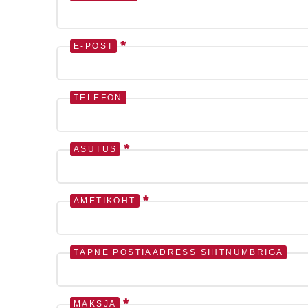
*
E-POST
TELEFON
*
ASUTUS
*
AMETIKOHT
TÄPNE POSTIAADRESS SIHTNUMBRIGA
*
MAKSJA