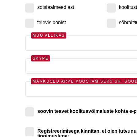
sotsiaalmeediast
koolitus
televisioonist
sõbralt/t
MUU ALLIKAS
SKYPE
MÄRKUSED ARVE KOOSTAMISEKS SH. SOO
soovin teavet koolitusvõimaluste kohta e-p
Registreerimisega kinnitan, et olen tutvun
tingimustega: