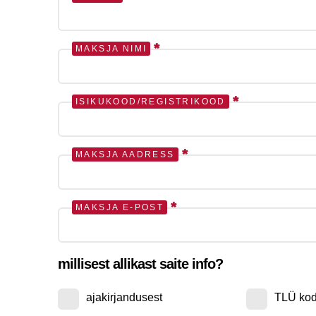
*
MAKSJA NIMI
*
ISIKUKOOD/REGISTRIKOOD
*
MAKSJA AADRESS
*
MAKSJA E-POST
millisest allikast saite info?
ajakirjandusest
TLÜ kod