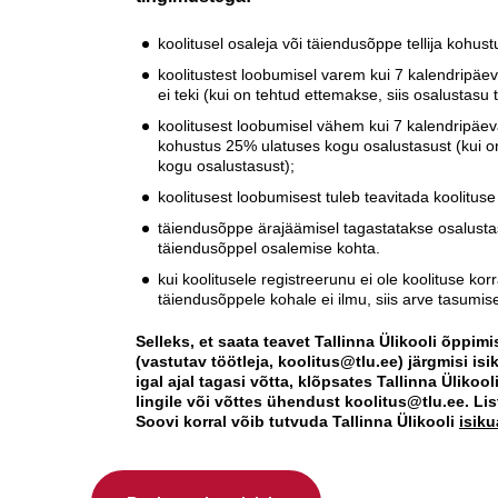
koolitusel osaleja või täiendusõppe tellija kohu
koolitustest loobumisel varem kui 7 kalendripä
ei teki (kui on tehtud ettemakse, siis osalustasu
koolitusest loobumisel vähem kui 7 kalendripäe
kohustus 25% ulatuses kogu osalustasust (kui on 
kogu osalustasust);
koolitusest loobumisest tuleb teavitada koolituse ko
täiendusõppe ärajäämisel tagastatakse osalustas
täiendusõppel osalemise kohta.
kui koolitusele registreerunu ei ole koolituse ko
täiendusõppele kohale ei ilmu, siis arve tasum
Selleks, et saata teavet Tallinna Ülikooli õppimi
(vastutav töötleja, koolitus@tlu.ee) järgmisi 
igal ajal tagasi võtta, klõpsates Tallinna Ülikoo
lingile või võttes ühendust koolitus@tlu.ee. Li
Soovi korral võib tutvuda Tallinna Ülikooli
isik