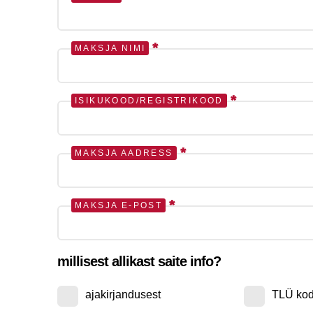
*
MAKSJA NIMI
*
ISIKUKOOD/REGISTRIKOOD
*
MAKSJA AADRESS
*
MAKSJA E-POST
millisest allikast saite info?
ajakirjandusest
TLÜ kod