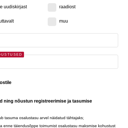
te uudiskirjast
raadiost
uttavalt
muu
DUSTUSED
ostile
ud ning nõustun registreerimise ja tasumise
stub tasuma osalustasu arvel näidatud tähtajaks;
eva enne täiendusõppe toimumist osalustasu maksmise kohustust