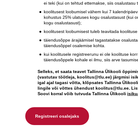
ei teki (kui on tehtud ettemakse, siis osalustasu
koolitusest loobumisel vähem kui 7 kalendripäe
kohustus 25% ulatuses kogu osalustasust (kui on 
kogu osalustasust);
koolitusest loobumisest tuleb teavitada koolituse ko
täiendusõppe ärajäämisel tagastatakse osalustas
täiendusõppel osalemise kohta.
kui koolitusele registreerunu ei ole koolituse ko
täiendusõppele kohale ei ilmu, siis arve tasum
Selleks, et saata teavet Tallinna Ülikooli õppimi
(vastutav töötleja, koolitus@tlu.ee) järgmisi 
igal ajal tagasi võtta, klõpsates Tallinna Ülikoo
lingile või võttes ühendust koolitus@tlu.ee. Li
Soovi korral võib tutvuda Tallinna Ülikooli
isik
Registreeri osalejaks