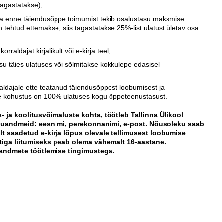
 tagastatakse);
va enne täiendusõppe toimumist tekib osalustasu maksmise
tehtud ettemakse, siis tagastatakse 25%-list ulatust ületav osa
rraldajat kirjalikult või e-kirja teel;
u täies ulatuses või sõlmitakse kokkulepe edasisel
rraldajale ette teatanud täiendusõppest loobumisest ja
ise kohustus on 100% ulatuses kogu õppeteenustasust.
s- ja koolitusvõimaluste kohta, töötleb Tallinna Ülikool
isikuandmeid: eesnimi, perekonnanimi, e-post. Nõusoleku saab
lilt saadetud e-kirja lõpus olevale tellimusest loobumise
stiga liitumiseks peab olema vähemalt 16-aastane.
uandmete töötlemise tingimustega
.