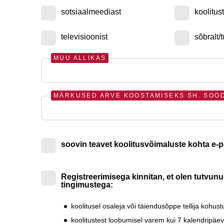
sotsiaalmeediast
koolitus
televisioonist
sõbralt/t
MUU ALLIKAS
MÄRKUSED ARVE KOOSTAMISEKS SH. SOO
soovin teavet koolitusvõimaluste kohta e-p
Registreerimisega kinnitan, et olen tutvun
tingimustega:
koolitusel osaleja või täiendusõppe tellija kohu
koolitustest loobumisel varem kui 7 kalendripä