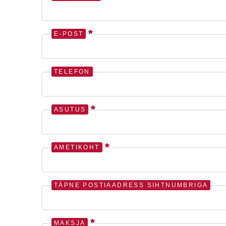
*
E-POST
TELEFON
*
ASUTUS
*
AMETIKOHT
TÄPNE POSTIAADRESS SIHTNUMBRIGA
*
MAKSJA