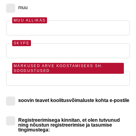
muu
MUU ALLIKAS
SKYPE
MÄRKUSED ARVE KOOSTAMISEKS SH.
SOODUSTUSED
soovin teavet koolitusvõimaluste kohta e-postile
Registreerimisega kinnitan, et olen tutvunud
ning nõustun registreerimise ja tasumise
tingimustega: