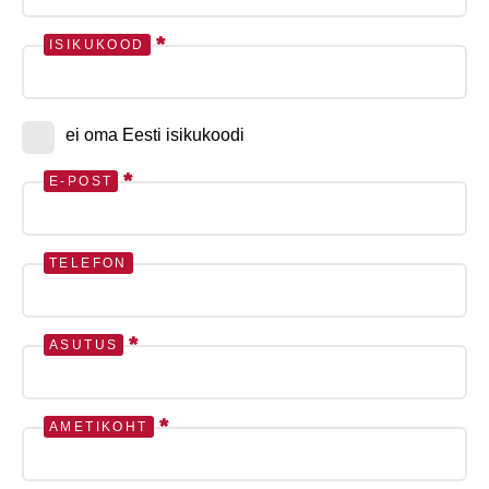
*
ISIKUKOOD
ei oma Eesti isikukoodi
*
E-POST
TELEFON
*
ASUTUS
*
AMETIKOHT