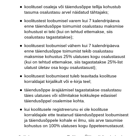
koolitusel osaleja või täiendusõppe tellija kohustub
tasuma osalustasu arvel näidatud tähtajaks;
koolitustest loobumisel varem kui 7 kalendripäeva
enne täiendusõppe toimumist osalustasu maksmise
kohustust ei teki (kui on tehtud ettemakse, siis
osalustasu tagastatakse);
koolitusest loobumisel vähem kui 7 kalendripäeva
enne täiendusõppe toimumist tekib osalustasu
maksmise kohustus 25% ulatuses kogu osalustasust
(kui on tehtud ettemakse, siis tagastatakse 25%-list
ulatust ületav osa kogu osalustasust);
koolitusest loobumisest tuleb teavitada koolituse
korraldajat kirjalikult või e-kirja teel;
täiendusõppe ärajäämisel tagastatakse osalustasu
täies ulatuses või sõlmitakse kokkulepe edasisel
täiendusõppel osalemise kohta.
kui koolitusele registreerunu ei ole koolituse
korraldajale ette teatanud täiendusõppest loobumisest
ja täiendusõppele kohale ei ilmu, siis arve tasumise
kohustus on 100% ulatuses kogu õppeteenustasust.