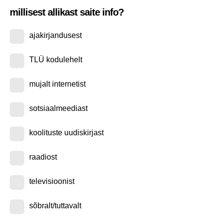
millisest allikast saite info?
ajakirjandusest
TLÜ kodulehelt
mujalt internetist
sotsiaalmeediast
koolituste uudiskirjast
raadiost
televisioonist
sõbralt/tuttavalt