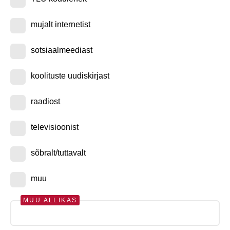
mujalt internetist
sotsiaalmeediast
koolituste uudiskirjast
raadiost
televisioonist
sõbralt/tuttavalt
muu
MUU ALLIKAS