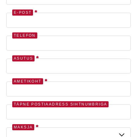
*
E-POST
TELEFON
*
ASUTUS
*
AMETIKOHT
TÄPNE POSTIAADRESS SIHTNUMBRIGA
*
MAKSJA