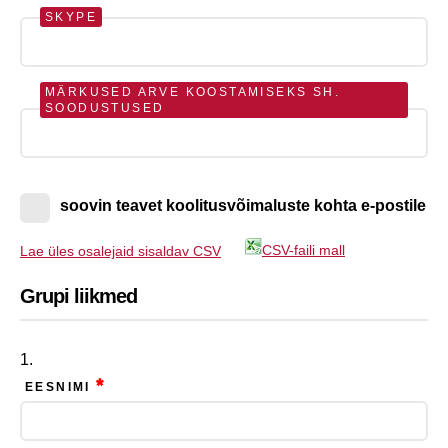
SKYPE
MÄRKUSED ARVE KOOSTAMISEKS SH.
SOODUSTUSED
soovin teavet koolitusvõimaluste kohta e-postile
CSV-faili mall
Lae üles osalejaid sisaldav CSV
Grupi liikmed
*
EESNIMI