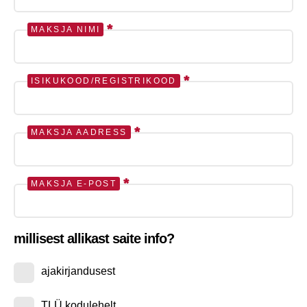
*
MAKSJA NIMI
*
ISIKUKOOD/REGISTRIKOOD
*
MAKSJA AADRESS
*
MAKSJA E-POST
millisest allikast saite info?
ajakirjandusest
TLÜ kodulehelt