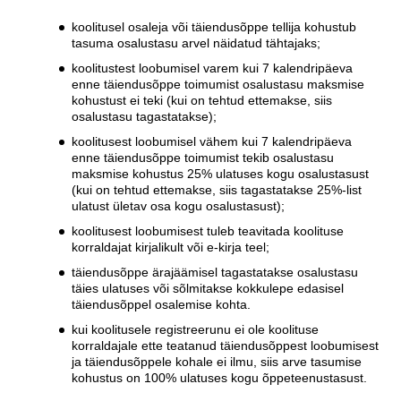
koolitusel osaleja või täiendusõppe tellija kohustub
tasuma osalustasu arvel näidatud tähtajaks;
koolitustest loobumisel varem kui 7 kalendripäeva
enne täiendusõppe toimumist osalustasu maksmise
kohustust ei teki (kui on tehtud ettemakse, siis
osalustasu tagastatakse);
koolitusest loobumisel vähem kui 7 kalendripäeva
enne täiendusõppe toimumist tekib osalustasu
maksmise kohustus 25% ulatuses kogu osalustasust
(kui on tehtud ettemakse, siis tagastatakse 25%-list
ulatust ületav osa kogu osalustasust);
koolitusest loobumisest tuleb teavitada koolituse
korraldajat kirjalikult või e-kirja teel;
täiendusõppe ärajäämisel tagastatakse osalustasu
täies ulatuses või sõlmitakse kokkulepe edasisel
täiendusõppel osalemise kohta.
kui koolitusele registreerunu ei ole koolituse
korraldajale ette teatanud täiendusõppest loobumisest
ja täiendusõppele kohale ei ilmu, siis arve tasumise
kohustus on 100% ulatuses kogu õppeteenustasust.