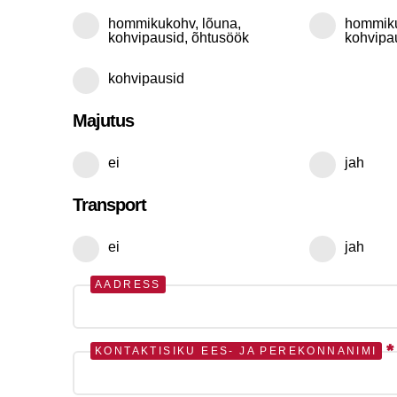
hommikukohv, lõuna,
hommiku
kohvipausid, õhtusöök
kohvipa
kohvipausid
Majutus
ei
jah
Transport
ei
jah
AADRESS
*
KONTAKTISIKU EES- JA PEREKONNANIMI