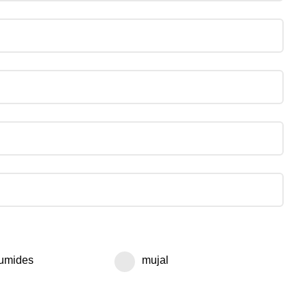
ruumides
mujal