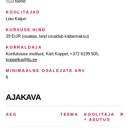
TLÜ tõend
KOOLITAJAD
Liao Kaijun
KURSUSE HIND
39 EUR (osaleja, hind sisaldab käibemaksu)
KORRALDAJA
Konfutsiuse instituut, Kärt Koppel, +372 6199 505,
koppelka@tlu.ee
MINIMAALNE OSALEJATE ARV
6
AJAKAVA
AEG
TEEMA
KOOLITAJA
RU
+ ASUTUS