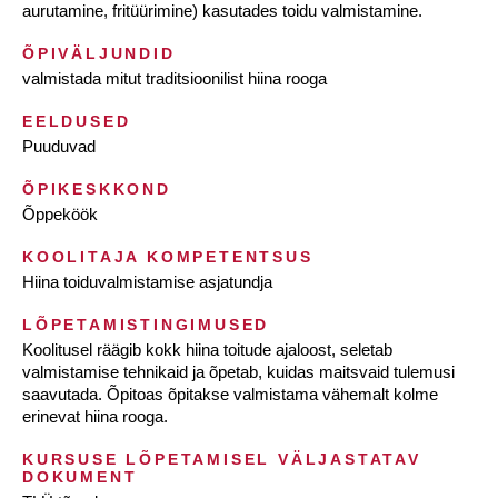
aurutamine, fritüürimine) kasutades toidu valmistamine.
ÕPIVÄLJUNDID
valmistada mitut traditsioonilist hiina rooga
EELDUSED
Puuduvad
ÕPIKESKKOND
Õppeköök
KOOLITAJA KOMPETENTSUS
Hiina toiduvalmistamise asjatundja
LÕPETAMISTINGIMUSED
Koolitusel räägib kokk hiina toitude ajaloost, seletab
valmistamise tehnikaid ja õpetab, kuidas maitsvaid tulemusi
saavutada. Õpitoas õpitakse valmistama vähemalt kolme
erinevat hiina rooga.
KURSUSE LÕPETAMISEL VÄLJASTATAV
DOKUMENT