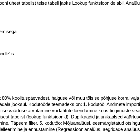
oni ühest tabelist teise tabeli jaoks Lookup funktsioonide abil. Analüü
lemisega
odle´is.
% koolituspäevadest, haiguse või muu tõisise põhjuse korral vaja et
ädala jooksul. Kodutööde teemadeks on: 1. kodutöö: Andmete importim
e väärtuse arvutamine või lahtrite loendamine koos tingimuste sead
isest tabelist (lookup funktsioonid). Duplikaadid ja unikaalsed väärtu
mine. Täpsem filter. 5. kodutöö: Mõjuanalüüsi, eesmärgistatud otsingu
delleerimine ja ennustamine (Regressioonianalüüs, aegridade analüüs