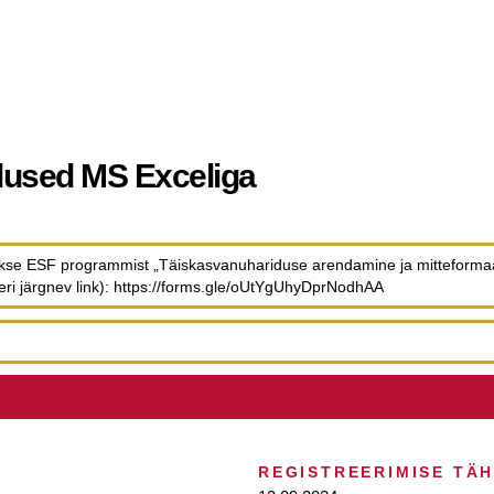
lused MS Exceliga
takse ESF programmist „Täiskasvanuhariduse arendamine ja mitteform
peeri järgnev link): https://forms.gle/oUtYgUhyDprNodhAA
REGISTREERIMISE TÄ