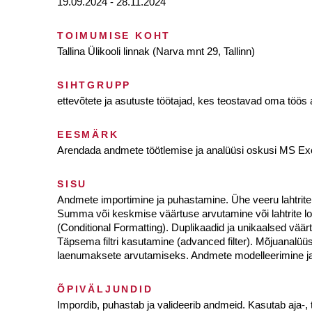
19.09.2024 - 28.11.2024
TOIMUMISE KOHT
Tallina Ülikooli linnak (Narva mnt 29, Tallinn)
SIHTGRUPP
ettevõtete ja asutuste töötajad, kes teostavad oma töö
EESMÄRK
Arendada andmete töötlemise ja analüüsi oskusi MS Exc
SISU
Andmete importimine ja puhastamine. Ühe veeru lahtrite
Summa või keskmise väärtuse arvutamine või lahtrite lo
(Conditional Formatting). Duplikaadid ja unikaalsed väärt
Täpsema filtri kasutamine (advanced filter). Mõjuanalüüs
laenumaksete arvutamiseks. Andmete modelleerimine ja
ÕPIVÄLJUNDID
Impordib, puhastab ja valideerib andmeid. Kasutab aja-, t