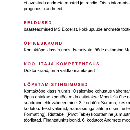
et avastada andmete mustrid ja trendid. Otsib informatsio
prognoosib andmeid.
EELDUSED
baasteadmised MS Excelist, kokkupuude andmete tööt
ÕPIKESKKOND
Kontaktõpe klassiruumis. Iseseivate tööde esitamine Mo
KOOLITAJA KOMPETENTSUS
Doktorikraad, oma valdkonna ekspert
LÕPETAMISTINGIMUSED
Kontaktõpe klassiruumis. Osalemise kohustus vähemalt 80
lõpus antakse kodutöö, mida esitatakse Moodle’is ühe n
seadmine ehk valideerimine. 2. kodutöö: Summa, keskmis
kodutöö: Tekstivalemid, Sama sisuga lahtrite otsimine te
Formatting). Risttabeli (Pivot Table) koostamine ja muut
tööriistad. Finantsfunktsioonid. 6. kodutöö: Andmete mo