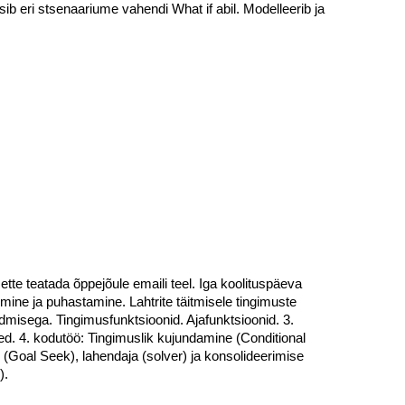
sib eri stsenaariume vahendi What if abil. Modelleerib ja
te teatada õppejõule emaili teel. Iga koolituspäeva
ine ja puhastamine. Lahtrite täitmisele tingimuste
misega. Tingimusfunktsioonid. Ajafunktsioonid. 3.
sed. 4. kodutöö: Tingimuslik kujundamine (Conditional
 (Goal Seek), lahendaja (solver) ja konsolideerimise
).