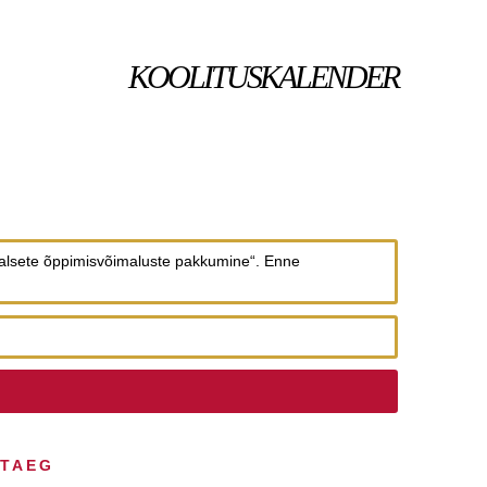
KOOLITUSKALENDER
aalsete õppimisvõimaluste pakkumine“. Enne
HTAEG