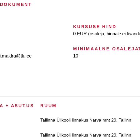
 DOKUMENT
KURSUSE HIND
0 EUR (osaleja, hinnale ei lisan
MINIMAALNE OSALEJA
i.maidra@tlu.ee
10
A + ASUTUS
RUUM
Tallinna Ülikooli linnakus Narva mnt 29, Tallinn
Tallinna Ülikooli linnakus Narva mnt 29, Tallinn