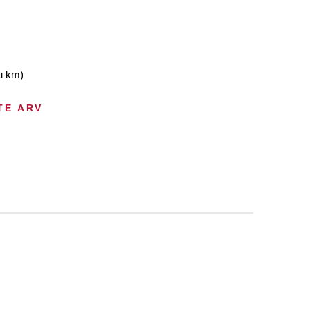
du km)
TE ARV