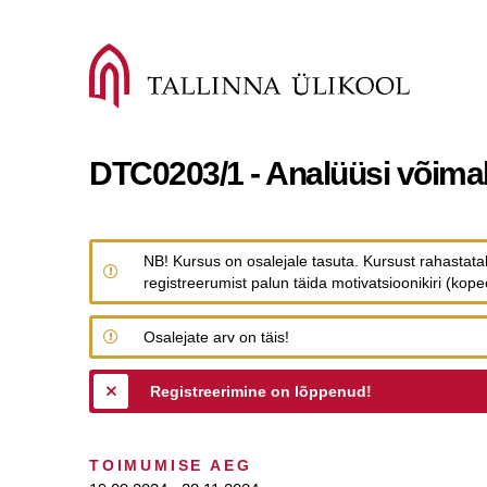
DTC0203/1 - Analüüsi võima
NB! Kursus on osalejale tasuta. Kursust rahasta
registreerumist palun täida motivatsioonikiri (ko
Osalejate arv on täis!
Registreerimine on lõppenud!
TOIMUMISE AEG