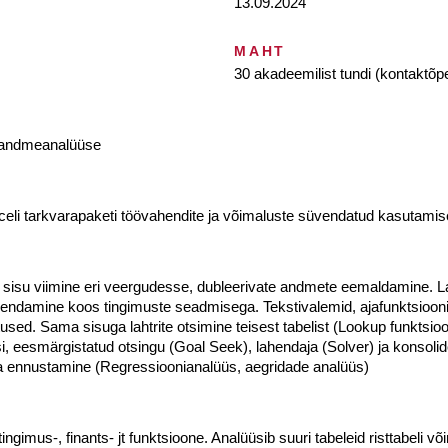
13.09.2024
MAHT
30 akadeemilist tundi (kontaktõpe
s andmeanalüüse
eli tarkvarapaketi töövahendite ja võimaluste süvendatud kasutami
 sisu viimine eri veergudesse, dubleerivate andmete eemaldamine. Lah
endamine koos tingimuste seadmisega. Tekstivalemid, ajafunktsiooni
used. Sama sisuga lahtrite otsimine teisest tabelist (Lookup funktsioo
i, eesmärgistatud otsingu (Goal Seek), lahendaja (Solver) ja konsolid
 ennustamine (Regressioonianalüüs, aegridade analüüs)
ingimus-, finants- jt funktsioone. Analüüsib suuri tabeleid risttabeli