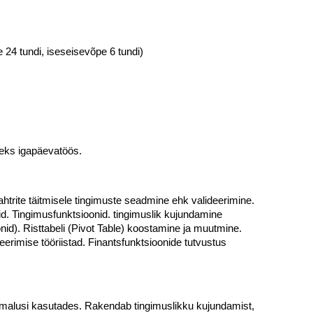
 24 tundi, iseseisevõpe 6 tundi)
seks igapäevatöös.
trite täitmisele tingimuste seadmine ehk valideerimine.
d. Tingimusfunktsioonid. tingimuslik kujundamine
nid). Risttabeli (Pivot Table) koostamine ja muutmine.
eerimise tööriistad. Finantsfunktsioonide tutvustus
 võimalusi kasutades. Rakendab tingimuslikku kujundamist,