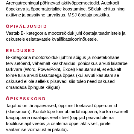
Arengutreeningul põhinevad aktiivõppemeetodid. Autokooli
õppekava ja õppematerjalide koostamine. Sõiduki ehitus ning
aktiivne ja passiivne turvalisus. MSJ õpetaja praktika.
ÕPIVÄLJUNDID
Vastab B- kategooria mootorsõidukijuhi õpetaja teadmistele ja
oskustele esitatavatele kvalifikatsiooninõuetele.
EELDUSED
B-kategooria mootorsõiduki juhtimisõigus ja nõuetekohane
tervisetõend, vähemalt keskharidus, põhioskus arvuti laiatarbe
tarkvara (Word, PowerPoint, Excel) kasutamisel, et edukalt
toime tulla arvuti kasutusega õppes (kui arvuti kasutamise
oskused ei ole selleks piisavad, siis tuleb need oskused
omandada õpingute käigus)
ÕPIKESKKOND
Tagatud on tänapäevased, õppimist toetavad õpperuumid
(klassiruum). Kontaktõpe toimub nii lähiõppena, kui ka osaliselt
kaugõppena reaalajas veebi teel (õppijad peavad olema
koolituse ajal veebis ja osalema õppel aktiivselt, järele
vaatamise võimalust ei pakuta).