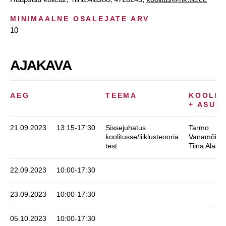
MINIMAALNE OSALEJATE ARV
10
AJAKAVA
AEG
TEEMA
KOOLIT
+ ASUT
21.09.2023
13:15-17:30
Sissejuhatus
Tarmo
koolitusse/liiklusteooria
Vanamõisa,
test
Tiina Alaso
22.09.2023
10:00-17:30
23.09.2023
10:00-17:30
05.10.2023
10:00-17:30