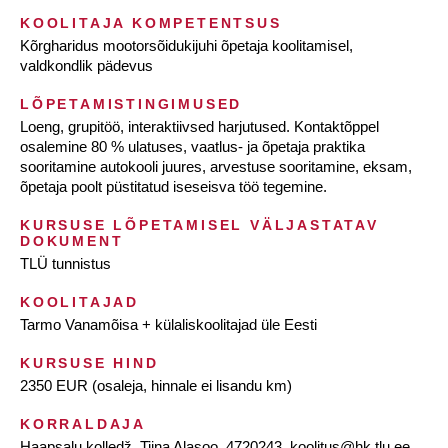
KOOLITAJA KOMPETENTSUS
Kõrgharidus mootorsõidukijuhi õpetaja koolitamisel,
valdkondlik pädevus
LÕPETAMISTINGIMUSED
Loeng, grupitöö, interaktiivsed harjutused. Kontaktõppel
osalemine 80 % ulatuses, vaatlus- ja õpetaja praktika
sooritamine autokooli juures, arvestuse sooritamine, eksam,
õpetaja poolt püstitatud iseseisva töö tegemine.
KURSUSE LÕPETAMISEL VÄLJASTATAV
DOKUMENT
TLÜ tunnistus
KOOLITAJAD
Tarmo Vanamõisa + külaliskoolitajad üle Eesti
KURSUSE HIND
2350 EUR (osaleja, hinnale ei lisandu km)
KORRALDAJA
Haapsalu kolledž, Tiina Alasoo, 4720243,
koolitus@hk.tlu.ee