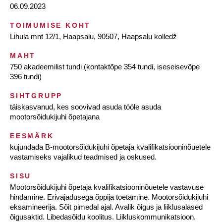
06.09.2023
TOIMUMISE KOHT
Lihula mnt 12/1, Haapsalu, 90507, Haapsalu kolledž
MAHT
750 akadeemilist tundi (kontaktõpe 354 tundi, iseseisevõpe
396 tundi)
SIHTGRUPP
täiskasvanud, kes soovivad asuda tööle asuda
mootorsõidukijuhi õpetajana
EESMÄRK
kujundada B-mootorsõidukijuhi õpetaja kvalifikatsiooninõuetele
vastamiseks vajalikud teadmised ja oskused.
SISU
Mootorsõidukijuhi õpetaja kvalifikatsiooninõuetele vastavuse
hindamine. Erivajadusega õppija toetamine. Mootorsõidukijuhi
eksamineerija. Sõit pimedal ajal. Avalik õigus ja liiklusalased
õigusaktid. Libedasõidu koolitus. Liikluskommunikatsioon.