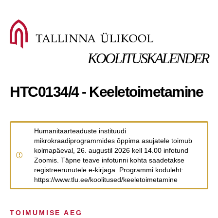
KOOLITUSKALENDER
HTC0134/4 - Keeletoimetamine
Humanitaarteaduste instituudi
mikrokraadiprogrammides õppima asujatele toimub
kolmapäeval, 26. augustil 2026 kell 14.00 infotund
Zoomis. Täpne teave infotunni kohta saadetakse
registreerunutele e-kirjaga. Programmi koduleht:
https://www.tlu.ee/koolitused/keeletoimetamine
TOIMUMISE AEG