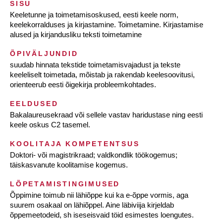
SISU
Keeletunne ja toimetamisoskused, eesti keele norm,
keelekorralduses ja kirjastamine. Toimetamine. Kirjastamise
alused ja kirjandusliku teksti toimetamine
ÕPIVÄLJUNDID
suudab hinnata tekstide toimetamisvajadust ja tekste
keeleliselt toimetada, mõistab ja rakendab keelesoovitusi,
orienteerub eesti õigekirja probleemkohtades.
EELDUSED
Bakalaureusekraad või sellele vastav haridustase ning eesti
keele oskus C2 tasemel.
KOOLITAJA KOMPETENTSUS
Doktori- või magistrikraad; valdkondlik töökogemus;
täiskasvanute koolitamise kogemus.
LÕPETAMISTINGIMUSED
Õppimine toimub nii lähiõppe kui ka e-õppe vormis, aga
suurem osakaal on lähiõppel. Aine läbiviija kirjeldab
õppemeetodeid, sh iseseisvaid töid esimestes loengutes.