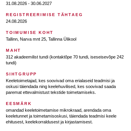
31.08.2026 - 30.06.2027
REGISTREERIMISE TÄHTAEG
24.08.2026
TOIMUMISE KOHT
Tallinn, Narva mnt 25, Tallinna Ülikool
MAHT
312 akadeemilist tundi (kontaktõpe 70 tundi, iseseisevõpe 242
tundi)
SIHTGRUPP
Keeletoimetajad, kes soovivad oma erialaseid teadmisi ja
oskusi täiendada ning keelehuvilised, kes soovivad saada
paremat ettevalmistust tekstide toimetamiseks.
EESMÄRK
omandad keeletoimetamise mikrokraad, arendada oma
keeletunnet ja toimetamisoskusi, täiendada teadmisi keele
ehitusest, keelekorraldusest ja kirjastamisest.