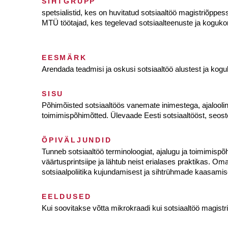
SIHTGRUPP
spetsialistid, kes on huvitatud sotsiaaltöö magistriõpp
MTÜ töötajad, kes tegelevad sotsiaalteenuste ja koguk
EESMÄRK
Arendada teadmisi ja oskusi sotsiaaltöö alustest ja k
SISU
Põhimõisted sotsiaaltöös vanemate inimestega, ajalooline
toimimispõhimõtted. Ülevaade Eesti sotsiaaltööst, seost
ÕPIVÄLJUNDID
Tunneb sotsiaaltöö terminoloogiat, ajalugu ja toimimispõ
väärtusprintsiipe ja lähtub neist erialases praktikas. Om
sotsiaalpoliitika kujundamisest ja sihtrühmade kaasamis
EELDUSED
Kui soovitakse võtta mikrokraadi kui sotsiaaltöö magis