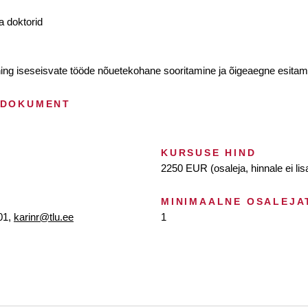
a doktorid
ing iseseisvate tööde nõuetekohane sooritamine ja õigeaegne esitam
 DOKUMENT
KURSUSE HIND
2250 EUR (osaleja, hinnale ei li
MINIMAALNE OSALEJA
01,
karinr@tlu.ee
1