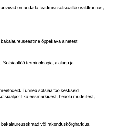
es soovivad omandada teadmisi sotsiaaltöö valdkonnas;
ö bakalaureuseastme õppekava ainetest.
 Sotsiaaltöö terminoloogia, ajalugu ja
ja meetodeid. Tunneb sotsiaaltöö keskseid
otsiaalpoliitika eesmärkidest, heaolu mudelitest,
ma bakalaureusekraad või rakenduskõrgharidus.