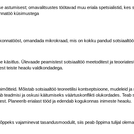
esse astumisest; omavalitsustes töötavad muu eriala spetsialistid, k
onnatöö küsimustega
ogukonnatööst, omandada mikrokraad, mis on kokku pandud sotsiaaltö
 käsitlus. Ülevaade peamistest sotsiaaltöö meetoditest ja teooriatest.
est teiste heaolu valdkondadega.
himõtteid. Mõistab sotsiaaltöö teoreetilisi kontseptsioone, mudeleid 
ab teadmisi ja oskusi käitumiseks väärtuskonflikti olukordades. Teab s
est. Planeerib erialast tööd ja edendab kogukonnas inimeste heaolu.
triõppeks vajaminevat tasandusmoodulit, siis peab õppima tulijal ole