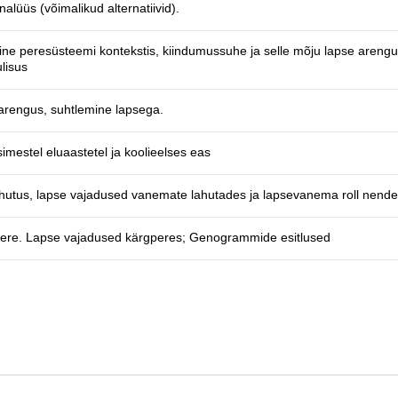
lüüs (võimalikud alternatiivid).
ine peresüsteemi kontekstis, kiindumussuhe ja selle mõju lapse areng
lisus
 arengus, suhtlemine lapsega.
simestel eluaastetel ja koolieelses eas
 lahutus, lapse vajadused vanemate lahutades ja lapsevanema roll nend
pere. Lapse vajadused kärgperes; Genogrammide esitlused