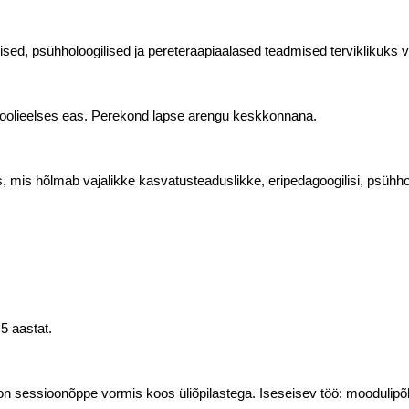
sed, psühholoogilised ja pereteraapiaalased teadmised terviklikuks
koolieelses eas. Perekond lapse arengu keskkonnana.
 mis hõlmab vajalikke kasvatusteaduslikke, eripedagoogilisi, psühholo
5 aastat.
 on sessioonõppe vormis koos üliõpilastega. Iseseisev töö: moodulipõ