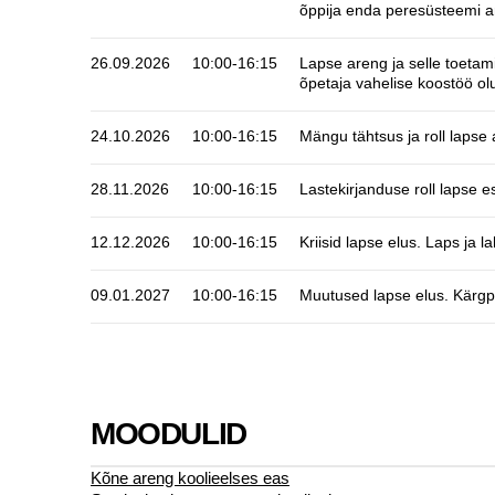
õppija enda peresüsteemi ana
26.09.2026
10:00-16:15
Lapse areng ja selle toetam
õpetaja vahelise koostöö olu
24.10.2026
10:00-16:15
Mängu tähtsus ja roll lapse
28.11.2026
10:00-16:15
Lastekirjanduse roll lapse e
12.12.2026
10:00-16:15
Kriisid lapse elus. Laps ja
09.01.2027
10:00-16:15
Muutused lapse elus. Kärg
MOODULID
Kõne areng koolieelses eas