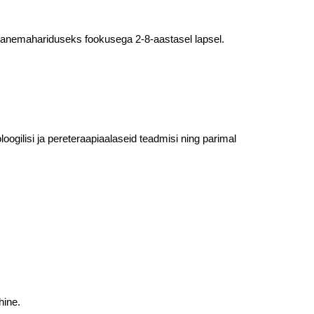
 vanemahariduseks fookusega 2-8-aastasel lapsel.
ogilisi ja pereteraapiaalaseid teadmisi ning parimal
hine.