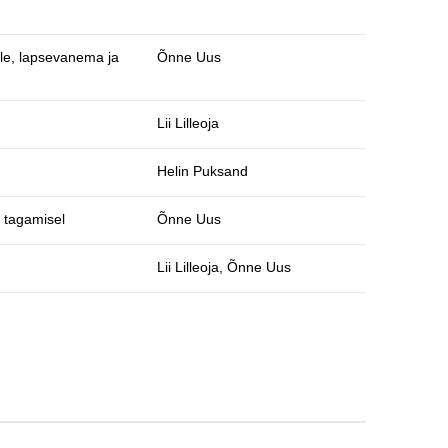
ule, lapsevanema ja
Õnne Uus
Lii Lilleoja
Helin Puksand
e tagamisel
Õnne Uus
Lii Lilleoja, Õnne Uus