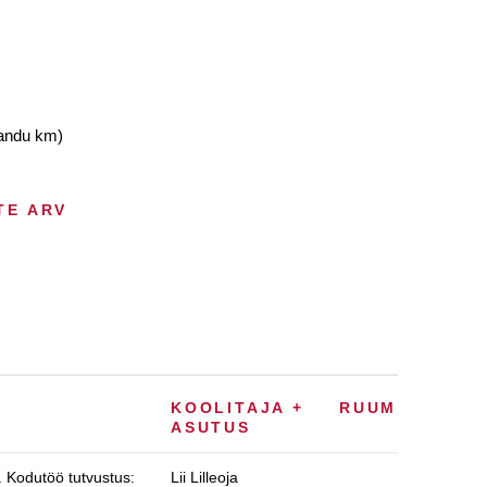
sandu km)
TE ARV
KOOLITAJA +
RUUM
ASUTUS
d. Kodutöö tutvustus:
Lii Lilleoja