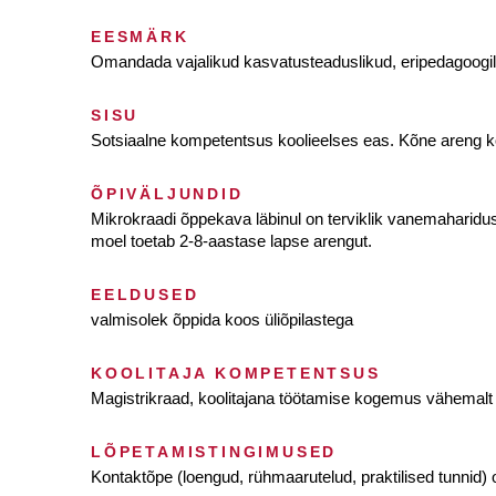
EESMÄRK
Omandada vajalikud kasvatusteaduslikud, eripedagoogili
SISU
Sotsiaalne kompetentsus koolieelses eas. Kõne areng 
ÕPIVÄLJUNDID
Mikrokraadi õppekava läbinul on terviklik vanemaharidus,
moel toetab 2-8-aastase lapse arengut.
EELDUSED
valmisolek õppida koos üliõpilastega
KOOLITAJA KOMPETENTSUS
Magistrikraad, koolitajana töötamise kogemus vähemalt 
LÕPETAMISTINGIMUSED
Kontaktõpe (loengud, rühmaarutelud, praktilised tunnid)