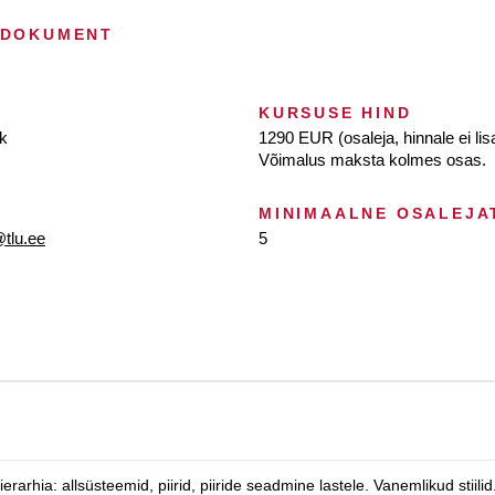
 DOKUMENT
KURSUSE HIND
ik
1290 EUR (osaleja, hinnale ei li
Võimalus maksta kolmes osas.
MINIMAALNE OSALEJA
tlu.ee
5
ierarhia: allsüsteemid, piirid, piiride seadmine lastele. Vanemlikud stiili