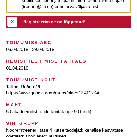
Koolitusest loobujatel palun informeerida korraldajaid
(treener@tlu.ee) enne arve väljastamist.
Registreerimine on lõppenud!
TOIMUMISE AEG
06.04.2018 - 29.04.2018
REGISTREERIMISE TÄHTAEG
01.04.2018
TOIMUMISE KOHT
Tallinn, Räägu 49
https://www.google.com/maps/place/R%C3%A...
MAHT
50 akadeemilist tundi (kontaktõpe 50 tundi)
SIHTGRUPP
Nooremtreeneri, tase 4 kutse taotlejad; kehalise kasvatuse
õpetajad; sportlased; huvilised.