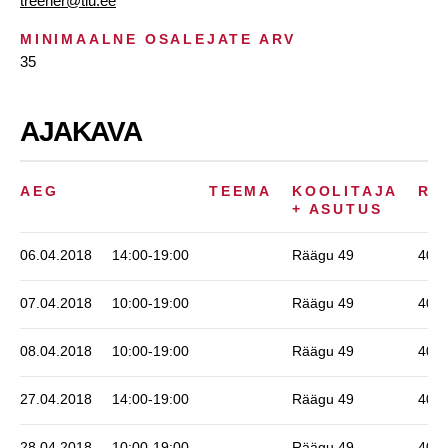
treener@tlu.ee
MINIMAALNE OSALEJATE ARV
35
AJAKAVA
AEG
TEEMA
KOOLITAJA
RU
+ ASUTUS
06.04.2018
14:00-19:00
Räägu 49
406
07.04.2018
10:00-19:00
Räägu 49
406
08.04.2018
10:00-19:00
Räägu 49
406
27.04.2018
14:00-19:00
Räägu 49
406
28.04.2018
10:00-19:00
Räägu 49
406