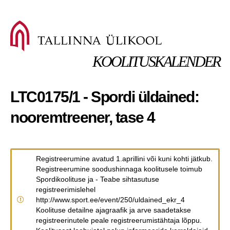
KOOLITUSKALENDER
LTC0175/1 - Spordi üldained:
nooremtreener, tase 4
Registreerumine avatud 1.aprillini või kuni kohti jätkub.
Registreerumine soodushinnaga koolitusele toimub
Spordikoolituse ja - Teabe sihtasutuse
registreerimislehel
http://www.sport.ee/event/250/uldained_ekr_4
Koolituse detailne ajagraafik ja arve saadetakse
registreerinutele peale registreerumistähtaja lõppu.