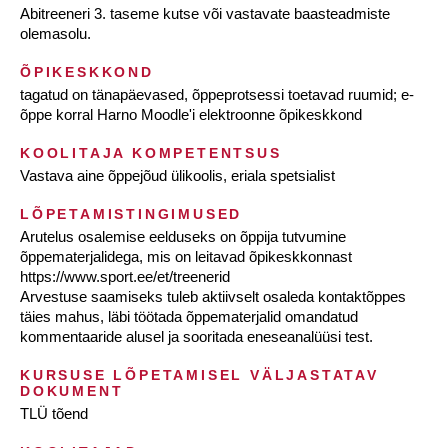
Abitreeneri 3. taseme kutse või vastavate baasteadmiste
olemasolu.
ÕPIKESKKOND
tagatud on tänapäevased, õppeprotsessi toetavad ruumid; e-
õppe korral Harno Moodle'i elektroonne õpikeskkond
KOOLITAJA KOMPETENTSUS
Vastava aine õppejõud ülikoolis, eriala spetsialist
LÕPETAMISTINGIMUSED
Arutelus osalemise eelduseks on õppija tutvumine
õppematerjalidega, mis on leitavad õpikeskkonnast
https://www.sport.ee/et/treenerid
Arvestuse saamiseks tuleb aktiivselt osaleda kontaktõppes
täies mahus, läbi töötada õppematerjalid omandatud
kommentaaride alusel ja sooritada eneseanalüüsi test.
KURSUSE LÕPETAMISEL VÄLJASTATAV
DOKUMENT
TLÜ tõend