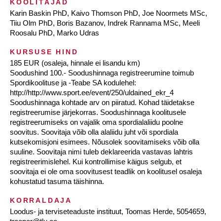
KOOLITAJAD
Karin Baskin PhD, Kaivo Thomson PhD, Joe Noormets MSc,
Tiiu Olm PhD, Boris Bazanov, Indrek Rannama MSc, Meeli
Roosalu PhD, Marko Udras
KURSUSE HIND
185 EUR (osaleja, hinnale ei lisandu km)
Soodushind 100.- Soodushinnaga registreerumine toimub
Spordikoolituse ja -Teabe SA kodulehel:
http://http://www.sport.ee/event/250/uldained_ekr_4
Soodushinnaga kohtade arv on piiratud. Kohad täidetakse
registreerumise järjekorras. Soodushinnaga koolitusele
registreerumiseks on vajalik oma spordialaliidu poolne
soovitus. Soovitaja võib olla alaliidu juht või spordiala
kutsekomisjoni esimees. Nõusolek soovitamiseks võib olla
suuline. Soovitaja nimi tuleb deklareerida vastavas lahtris
registreerimislehel. Kui kontrollimise käigus selgub, et
soovitaja ei ole oma soovitusest teadlik on koolitusel osaleja
kohustatud tasuma täishinna.
KORRALDAJA
Loodus- ja terviseteaduste instituut, Toomas Herde, 5054659,