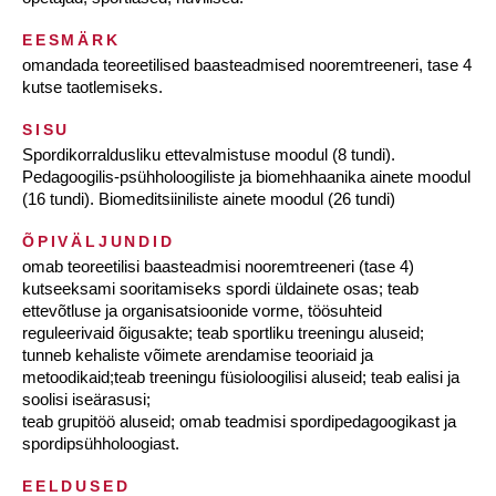
EESMÄRK
omandada teoreetilised baasteadmised nooremtreeneri, tase 4
kutse taotlemiseks.
SISU
Spordikorraldusliku ettevalmistuse moodul (8 tundi).
Pedagoogilis-psühholoogiliste ja biomehhaanika ainete moodul
(16 tundi). Biomeditsiiniliste ainete moodul (26 tundi)
ÕPIVÄLJUNDID
omab teoreetilisi baasteadmisi nooremtreeneri (tase 4)
kutseeksami sooritamiseks spordi üldainete osas; teab
ettevõtluse ja organisatsioonide vorme, töösuhteid
reguleerivaid õigusakte; teab sportliku treeningu aluseid;
tunneb kehaliste võimete arendamise teooriaid ja
metoodikaid;teab treeningu füsioloogilisi aluseid; teab ealisi ja
soolisi iseärasusi;
teab grupitöö aluseid; omab teadmisi spordipedagoogikast ja
spordipsühholoogiast.
EELDUSED