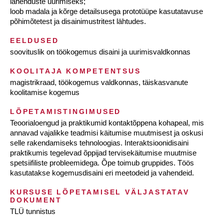
lahenduste uurimiseks;
loob madala ja kõrge detailsusega prototüüpe kasutatavuse
põhimõtetest ja disainimustritest lähtudes.
EELDUSED
soovituslik on töökogemus disaini ja uurimisvaldkonnas
KOOLITAJA KOMPETENTSUS
magistrikraad, töökogemus valdkonnas, täiskasvanute
koolitamise kogemus
LÕPETAMISTINGIMUSED
Teoorialoengud ja praktikumid kontaktõppena kohapeal, mis
annavad vajalikke teadmisi käitumise muutmisest ja oskusi
selle rakendamiseks tehnoloogias. Interaktsioonidisaini
praktikumis tegelevad õppijad tervisekäitumise muutmise
spetsiifiliste probleemidega. Õpe toimub gruppides. Töös
kasutatakse kogemusdisaini eri meetodeid ja vahendeid.
KURSUSE LÕPETAMISEL VÄLJASTATAV
DOKUMENT
TLÜ tunnistus