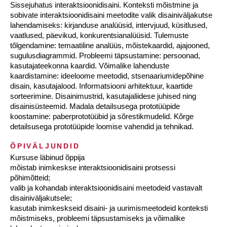
Sissejuhatus interaktsioonidisaini. Konteksti mõistmine ja
sobivate interaktsioonidisaini meetodite valik disainiväljakutse
lahendamiseks: kirjanduse analüüsid, intervjuud, küsitlused,
vaatlused, päevikud, konkurentsianalüüsid. Tulemuste
tõlgendamine: temaatiline analüüs, mõistekaardid, ajajooned,
sugulusdiagrammid. Probleemi täpsustamine: persoonad,
kasutajateekonna kaardid. Võimalike lahenduste
kaardistamine: ideeloome meetodid, stsenaariumidepõhine
disain, kasutajalood. Informatsiooni arhitektuur, kaartide
sorteerimine. Disainimustrid, kasutajaliidese juhised ning
disainisüsteemid. Madala detailsusega prototüüpide
koostamine: paberprototüübid ja sõrestikmudelid. Kõrge
detailsusega prototüüpide loomise vahendid ja tehnikad.
ÕPIVÄLJUNDID
Kursuse läbinud õppija
mõistab inimkeskse interaktsioonidisaini protsessi
põhimõtteid;
valib ja kohandab interaktsioonidisaini meetodeid vastavalt
disainiväljakutsele;
kasutab inimkeskseid disaini- ja uurimismeetodeid konteksti
mõistmiseks, probleemi täpsustamiseks ja võimalike