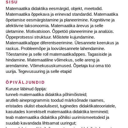
SISU
Matemaatika didaktika eesmärgid, objekt, meetodid.
Matemaatika õppekava ja erinevad standardid. Matemaatika
õpetamise eesmärgistamine ja planeerimine. Kognitiivne ja
afektiivne taksonoomia. Matemaatika ärevus ja selle
ületamine. Motivatsioon. Õppetöö planeerimine ja analüüs.
Õppeprotsessi struktuur. Mõistete kujundamine.
Matemaatikaõppe diferentseerimine. Ülesannete keerukus ja
raskus. Probleemõpe ja loovülesannete lahendamine.
Tõestamine ja selle roll matemaatikaõppes. Tagasiside ja
hindamine. Matemaatiline võimekus, selle areng ja
arendamine. Võimekususkumused. Õpetaja kui oma töö
uurija. Tegevusuuring ja selle etapid
ÕPIVÄLJUNDID
Kuruse läbinud õppija:
tunneb matemaatika didaktika põhimõisteid;
arutleb aineprogrammis toodud märksõnade raames,
eristades olulist ebaolulisest, tuginedes didaktikateooriatele,
kasutades korrektselt matemaatika didaktika termineid;
teab matemaatika didaktika põhilisi uurimismeetodeid ja
suudab kavandada lihtsamat uuringut;