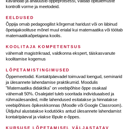
kavandab ja analüüsib õppeprotsessi, valdab õpitulemuste
kontrolli vorme ja meetodeid.
EELDUSED
Õppija omab pedagoogilist kõrgemat haridust või on läbinud
õpetajakoolituse mõnel muul erialal kui matemaatika või töötab
matemaatikaõpetajana koolis.
KOOLITAJA KOMPETENTSUS
vähemalt magistrikraad, valdkonna ekspert, täiskasvanute
koolitamise kogemus
LÕPETAMISTINGIMUSED
Õppemeetodid. Kontaktpäevadel toimuvad loengud, seminarid
ja ülesannete lahendamise praktikumid. Moodulis
"Matemaatika didaktika" on veebipõhise õppe osakaal
vähemalt 50%. Osalejatel tuleb sooritada individuaalsed ja
rühmaülesanded, mille lahendused esitatakse ja hinnatakse
veebipõhises õpikeskkonnas (Moodle või Google Classroom).
Üldjuhul alustatakse kodutööks antud ülesannete lahendamist
kontaktpäeval ja viiakse lõpule e-õppes.
KURSUSE LÕPETAMISEL VÄLJASTATAV