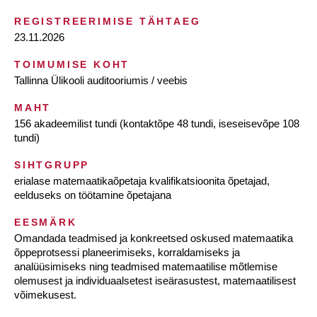
REGISTREERIMISE TÄHTAEG
23.11.2026
TOIMUMISE KOHT
Tallinna Ülikooli auditooriumis / veebis
MAHT
156 akadeemilist tundi (kontaktõpe 48 tundi, iseseisevõpe 108
tundi)
SIHTGRUPP
erialase matemaatikaõpetaja kvalifikatsioonita õpetajad,
eelduseks on töötamine õpetajana
EESMÄRK
Omandada teadmised ja konkreetsed oskused matemaatika
õppeprotsessi planeerimiseks, korraldamiseks ja
analüüsimiseks ning teadmised matemaatilise mõtlemise
olemusest ja individuaalsetest iseärasustest, matemaatilisest
võimekusest.