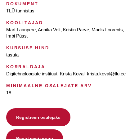
DOKUMENT
TLÜ tunnistus
KOOLITAJAD
Mart Laanpere, Annika Volt, Kristin Parve, Madis Loorents,
Imbi Püss.
KURSUSE HIND
tasuta
KORRALDAJA
Digitehnoloogiate instituut, Krista Koval,
krista.koval@tlu.ee
MINIMAALNE OSALEJATE ARV
18
Registreeri osalejaks
Registreeri grupp