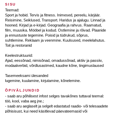
SISU
Teemad:
Sport ja hobid. Tervis ja fitness. Inimesed, pereelu, kärjäär.
Reisimine, Seiklused, Transport. Haridus ja ajalugu. Linnad ja
hooned. Kirjad ja e-kirjad. Geograafia ja rahvus. Raamatud,
film, muusika. Mööbel ja kodud. Ostlemine ja rõivad. Plaanide
ja ennustuste tegemine. Poisid ja tüdrukud, sõprus,
suhtlemine. Reklaam ja veenmine. Kuulsused, meelelahutus.
Toit ja restoranid
Keelestruktuurid:
Ajad, eessõnad, nimisõnad, omadussõnad, aktiiv ja passiiv,
modaalverbid, võrdlusastmed, kaudne kõne, tingimuslaused
Tasemeeksami ülesanded
lugemine, kuulamine, kirjutamine, kõnelemine.
ÕPIVÄLJUNDID
- saab aru põhilisest infost selges tavakõnes tuttaval teemal:
töö, kool, vaba aeg jne.;
- saab aru aeglaselt ja selgelt edastatud raadio- või telesaadete
põhisisust, kui need käsitlevad päevateemasid või