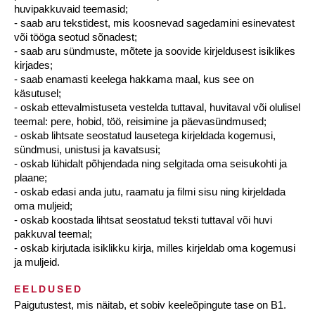
huvipakkuvaid teemasid;
- saab aru tekstidest, mis koosnevad sagedamini esinevatest
või tööga seotud sõnadest;
- saab aru sündmuste, mõtete ja soovide kirjeldusest isiklikes
kirjades;
- saab enamasti keelega hakkama maal, kus see on
käsutusel;
- oskab ettevalmistuseta vestelda tuttaval, huvitaval või olulisel
teemal: pere, hobid, töö, reisimine ja päevasündmused;
- oskab lihtsate seostatud lausetega kirjeldada kogemusi,
sündmusi, unistusi ja kavatsusi;
- oskab lühidalt põhjendada ning selgitada oma seisukohti ja
plaane;
- oskab edasi anda jutu, raamatu ja filmi sisu ning kirjeldada
oma muljeid;
- oskab koostada lihtsat seostatud teksti tuttaval või huvi
pakkuval teemal;
- oskab kirjutada isiklikku kirja, milles kirjeldab oma kogemusi
ja muljeid.
EELDUSED
Paigutustest, mis näitab, et sobiv keeleõpingute tase on B1.