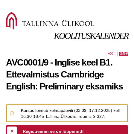
KOOLITUSKALENDER
EST |
ENG
AVC0001/9 - Inglise keel B1.
Ettevalmistus Cambridge
English: Preliminary eksamiks
Kursus toimub kolmapäeviti (03.09.-17.12.2025) kell
16.30-18.45 Tallinna Ülikoolis, ruumis S-327.
Registreerimine on lõppenud!