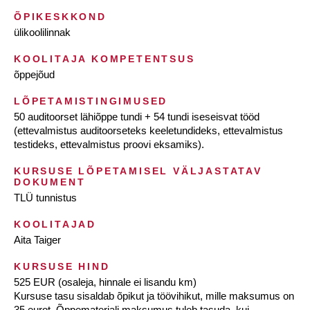
ÕPIKESKKOND
ülikoolilinnak
KOOLITAJA KOMPETENTSUS
õppejõud
LÕPETAMISTINGIMUSED
50 auditoorset lähiõppe tundi + 54 tundi iseseisvat tööd
(ettevalmistus auditoorseteks keeletundideks, ettevalmistus
testideks, ettevalmistus proovi eksamiks).
KURSUSE LÕPETAMISEL VÄLJASTATAV
DOKUMENT
TLÜ tunnistus
KOOLITAJAD
Aita Taiger
KURSUSE HIND
525 EUR (osaleja, hinnale ei lisandu km)
Kursuse tasu sisaldab õpikut ja töövihikut, mille maksumus on
35 eurot. Õppematerjali maksumus tuleb tasuda, kui