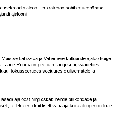
reusekraad ajaloos - mikrokraad sobib suurepäraselt
andi ajalooni.
. Muistse Lähis-Ida ja Vahemere kultuuride ajaloo kõige
ugu Lääne-Rooma impeeriumi languseni, vaadeldes
tiajalugu, fokusseerudes seejuures olulisematele ja
ased) ajaloost ning oskab nende piirkondade ja
 reflekteerib kriitiliselt vanaaja kui ajalooperioodi üle.