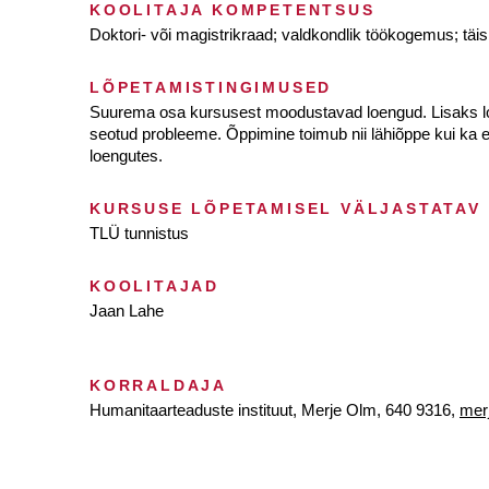
KOOLITAJA KOMPETENTSUS
Doktori- või magistrikraad; valdkondlik töökogemus; tä
LÕPETAMISTINGIMUSED
Suurema osa kursusest moodustavad loengud. Lisaks loe
seotud probleeme. Õppimine toimub nii lähiõppe kui ka e
loengutes.
KURSUSE LÕPETAMISEL VÄLJASTATAV
TLÜ tunnistus
KOOLITAJAD
Jaan Lahe
KORRALDAJA
Humanitaarteaduste instituut, Merje Olm, 640 9316,
mer