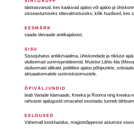
SIHTGRUPP
täiskasvanud, kes kaaluvad ajaloo või ajaloo ja ühisko
sisseastumiseks ettevalmistuseks; kõik huvilised, kes so
EESMÄRK
saada ülevaade antiikajaloost.
SISU
Sissejuhatus antiikmaailma, ühiskondade ja riikluse ajal
olulisemad uurimisprobleemid. Muistse Lähis-Ida (Meso
olulisemaid allikaid, poliitilise ajaloo põhipunkte, sotsiaa
aktuaalsematele uurimisküsimustele.
ÕPIVÄLJUNDID
teab Vanade Idamaade, Kreeka ja Rooma ning kreeka-room
rahvaste ajalugusid omavahel seostada; tunneb tähtsamaid 
EELDUSED
Vähemalt keskharidus, magistriõppesse astumise soovi 