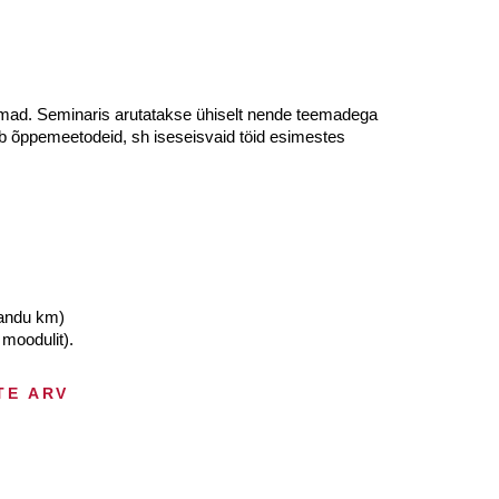
emad. Seminaris arutatakse ühiselt nende teemadega
dab õppemeetodeid, sh iseseisvaid töid esimestes
sandu km)
moodulit).
TE ARV