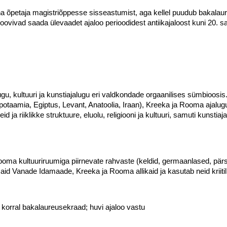
nna õpetaja magistriõppesse sisseastumist, aga kellel puudub bakalau
ovivad saada ülevaadet ajaloo perioodidest antiikajaloost kuni 20. saj
ugu, kultuuri ja kunstiajalugu eri valdkondade orgaanilises sümbioosis
potaamia, Egiptus, Levant, Anatoolia, Iraan), Kreeka ja Rooma ajal
lseid ja riiklikke struktuure, eluolu, religiooni ja kultuuri, samuti kuns
a kultuuriruumiga piirnevate rahvaste (keldid, germaanlased, pärsl
Vanade Idamaade, Kreeka ja Rooma allikaid ja kasutab neid kriitiliselt;
korral bakalaureusekraad; huvi ajaloo vastu