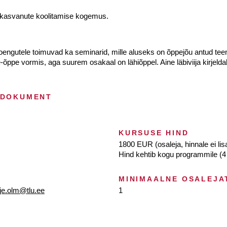
iskasvanute koolitamise kogemus.
ngutele toimuvad ka seminarid, mille aluseks on õppejõu antud te
-õppe vormis, aga suurem osakaal on lähiõppel. Aine läbiviija kirjel
 DOKUMENT
KURSUSE HIND
1800 EUR (osaleja, hinnale ei li
Hind kehtib kogu programmile (4 
MINIMAALNE OSALEJA
je.olm@tlu.ee
1