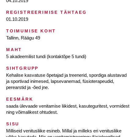
04.10.2019
REGISTREERIMISE TÄHTAEG
01.10.2019
TOIMUMISE KOHT
Tallinn, Räägu 49
MAHT
5 akadeemilist tundi (kontaktõpe 5 tundi)
SIHTGRUPP
Kehalise kasvatuse õpetajad ja treenerid, spordiga alustavad
ja sportivad inimesed, lapsevanemad, füsioterapeudid,
perearstid ja -õed jne.
EESMÄRK
saada ülevaade venitamise liikidest, kasuteguritest, vormidest
ning võimalikest ohtudest.
SISU
Milliseid venitusliike esineb. Millal ja milleks eri venitusliike
võiks kasutada. Mis on venitamistreeningu füsioloogilised