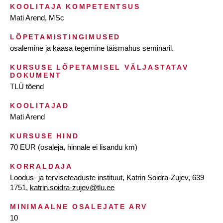
KOOLITAJA KOMPETENTSUS
Mati Arend, MSc
LÕPETAMISTINGIMUSED
osalemine ja kaasa tegemine täismahus seminaril.
KURSUSE LÕPETAMISEL VÄLJASTATAV
DOKUMENT
TLÜ tõend
KOOLITAJAD
Mati Arend
KURSUSE HIND
70 EUR (osaleja, hinnale ei lisandu km)
KORRALDAJA
Loodus- ja terviseteaduste instituut, Katrin Soidra-Zujev, 639
1751,
katrin.soidra-zujev@tlu.ee
MINIMAALNE OSALEJATE ARV
10