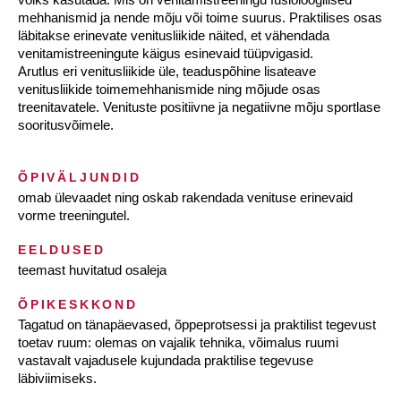
mehhanismid ja nende mõju või toime suurus. Praktilises osas
läbitakse erinevate venitusliikide näited, et vähendada
venitamistreeningute käigus esinevaid tüüpvigasid.
Arutlus eri venitusliikide üle, teaduspõhine lisateave
venitusliikide toimemehhanismide ning mõjude osas
treenitavatele. Venituste positiivne ja negatiivne mõju sportlase
sooritusvõimele.
ÕPIVÄLJUNDID
omab ülevaadet ning oskab rakendada venituse erinevaid
vorme treeningutel.
EELDUSED
teemast huvitatud osaleja
ÕPIKESKKOND
Tagatud on tänapäevased, õppeprotsessi ja praktilist tegevust
toetav ruum: olemas on vajalik tehnika, võimalus ruumi
vastavalt vajadusele kujundada praktilise tegevuse
läbiviimiseks.