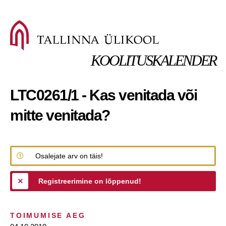
KOOLITUSKALENDER
LTC0261/1 - Kas venitada või
mitte venitada?
Osalejate arv on täis!
Registreerimine on lõppenud!
TOIMUMISE AEG