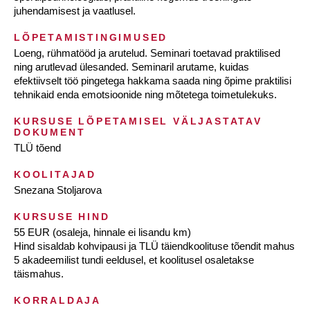
juhendamisest ja vaatlusel.
LÕPETAMISTINGIMUSED
Loeng, rühmatööd ja arutelud. Seminari toetavad praktilised
ning arutlevad ülesanded. Seminaril arutame, kuidas
efektiivselt töö pingetega hakkama saada ning õpime praktilisi
tehnikaid enda emotsioonide ning mõtetega toimetulekuks.
KURSUSE LÕPETAMISEL VÄLJASTATAV
DOKUMENT
TLÜ tõend
KOOLITAJAD
Snezana Stoljarova
KURSUSE HIND
55 EUR (osaleja, hinnale ei lisandu km)
Hind sisaldab kohvipausi ja TLÜ täiendkoolituse tõendit mahus
5 akadeemilist tundi eeldusel, et koolitusel osaletakse
täismahus.
KORRALDAJA