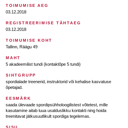
TOIMUMISE AEG
03.12.2018
REGISTREERIMISE TÄHTAEG
03.12.2018
TOIMUMISE KOHT
Tallinn, Räägu 49
MAHT
5 akadeemilist tundi (kontaktõpe 5 tundi)
SIHTGRUPP
spordialade treenerid, instruktorid või kehalise kasvatuse
õpetajad.
EESMÄRK
saada ülevaade spordipsühholoogilistest võtetest, mille
kasutamine aitab luua usalduslikku kontakti ning hoida
treenitavat jätkusuutlikult spordiga tegelemas.
SISU