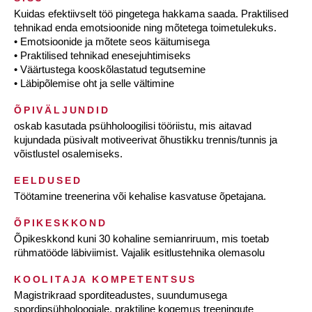
Kuidas efektiivselt töö pingetega hakkama saada. Praktilised
tehnikad enda emotsioonide ning mõtetega toimetulekuks.
• Emotsioonide ja mõtete seos käitumisega
• Praktilised tehnikad enesejuhtimiseks
• Väärtustega kooskõlastatud tegutsemine
• Läbipõlemise oht ja selle vältimine
ÕPIVÄLJUNDID
oskab kasutada psühholoogilisi tööriistu, mis aitavad
kujundada püsivalt motiveerivat õhustikku trennis/tunnis ja
võistlustel osalemiseks.
EELDUSED
Töötamine treenerina või kehalise kasvatuse õpetajana.
ÕPIKESKKOND
Õpikeskkond kuni 30 kohaline semianriruum, mis toetab
rühmatööde läbiviimist. Vajalik esitlustehnika olemasolu
KOOLITAJA KOMPETENTSUS
Magistrikraad sporditeadustes, suundumusega
spordipsühholoogiale, praktiline kogemus treeningute