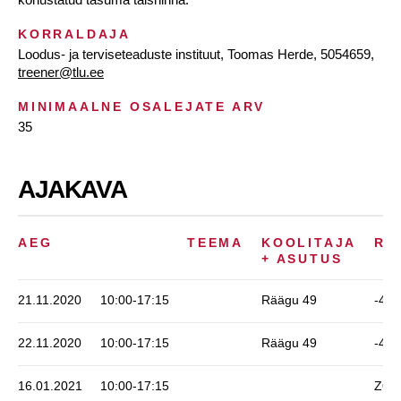
KORRALDAJA
Loodus- ja terviseteaduste instituut, Toomas Herde, 5054659,
treener@tlu.ee
MINIMAALNE OSALEJATE ARV
35
AJAKAVA
AEG
TEEMA
KOOLITAJA
RU
+ ASUTUS
21.11.2020
10:00-17:15
Räägu 49
-401
22.11.2020
10:00-17:15
Räägu 49
-401
16.01.2021
10:00-17:15
ZO