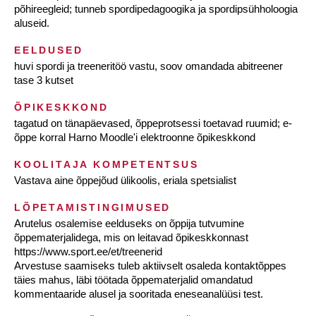
põhireegleid; tunneb spordipedagoogika ja spordipsühholoogia
aluseid.
EELDUSED
huvi spordi ja treeneritöö vastu, soov omandada abitreener
tase 3 kutset
ÕPIKESKKOND
tagatud on tänapäevased, õppeprotsessi toetavad ruumid; e-
õppe korral Harno Moodle'i elektroonne õpikeskkond
KOOLITAJA KOMPETENTSUS
Vastava aine õppejõud ülikoolis, eriala spetsialist
LÕPETAMISTINGIMUSED
Arutelus osalemise eelduseks on õppija tutvumine
õppematerjalidega, mis on leitavad õpikeskkonnast
https://www.sport.ee/et/treenerid
Arvestuse saamiseks tuleb aktiivselt osaleda kontaktõppes
täies mahus, läbi töötada õppematerjalid omandatud
kommentaaride alusel ja sooritada eneseanalüüsi test.