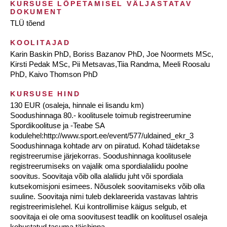
KURSUSE LÕPETAMISEL VÄLJASTATAV
DOKUMENT
TLÜ tõend
KOOLITAJAD
Karin Baskin PhD, Boriss Bazanov PhD, Joe Noormets MSc,
Kirsti Pedak MSc, Pii Metsavas,Tiia Randma, Meeli Roosalu
PhD, Kaivo Thomson PhD
KURSUSE HIND
130 EUR (osaleja, hinnale ei lisandu km)
Soodushinnaga 80.- koolitusele toimub registreerumine
Spordikoolituse ja -Teabe SA
kodulehel:http://www.sport.ee/event/577/uldained_ekr_3
Soodushinnaga kohtade arv on piiratud. Kohad täidetakse
registreerumise järjekorras. Soodushinnaga koolitusele
registreerumiseks on vajalik oma spordialaliidu poolne
soovitus. Soovitaja võib olla alaliidu juht või spordiala
kutsekomisjoni esimees. Nõusolek soovitamiseks võib olla
suuline. Soovitaja nimi tuleb deklareerida vastavas lahtris
registreerimislehel. Kui kontrollimise käigus selgub, et
soovitaja ei ole oma soovitusest teadlik on koolitusel osaleja
kohustatud tasuma täishinna.