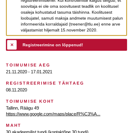
registreerimislehel. Kui kontrollimise käigus selgub, et
soovitaja ei ole oma soovitusest teadlik on koolitusel
osaleja kohustatud tasuma täishinna. Koolitusest
loobujatel, samuti maksja andmete muutumisest palun
informeerida korraldajaid (treener@tlu.ee) enne arve
väljastamist hiljemalt 15.november 2020.
Registreerimine on lõppenud!
TOIMUMISE AEG
21.11.2020 - 17.01.2021
REGISTREERIMISE TÄHTAEG
08.11.2020
TOIMUMISE KOHT
Tallinn, Räägu 49
https://www.google.com/maps/place/R%C3%A...
MAHT
30 akadeemilist tundi (kontaktõpe 30 tundi)