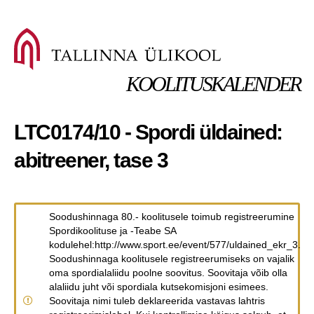
KOOLITUSKALENDER
LTC0174/10 - Spordi üldained:
abitreener, tase 3
Soodushinnaga 80.- koolitusele toimub registreerumine
Spordikoolituse ja -Teabe SA
kodulehel:http://www.sport.ee/event/577/uldained_ekr_3.
Soodushinnaga koolitusele registreerumiseks on vajalik
oma spordialaliidu poolne soovitus. Soovitaja võib olla
alaliidu juht või spordiala kutsekomisjoni esimees.
Soovitaja nimi tuleb deklareerida vastavas lahtris