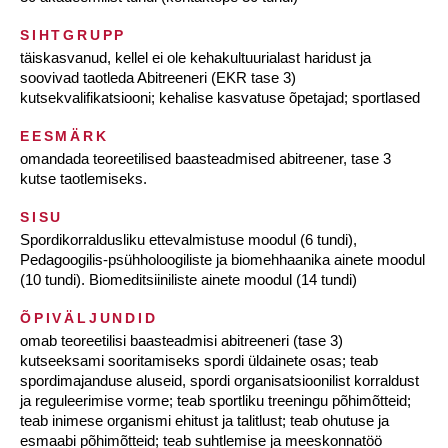
SIHTGRUPP
täiskasvanud, kellel ei ole kehakultuurialast haridust ja
soovivad taotleda Abitreeneri (EKR tase 3)
kutsekvalifikatsiooni; kehalise kasvatuse õpetajad; sportlased
EESMÄRK
omandada teoreetilised baasteadmised abitreener, tase 3
kutse taotlemiseks.
SISU
Spordikorraldusliku ettevalmistuse moodul (6 tundi),
Pedagoogilis-psühholoogiliste ja biomehhaanika ainete moodul
(10 tundi). Biomeditsiiniliste ainete moodul (14 tundi)
ÕPIVÄLJUNDID
omab teoreetilisi baasteadmisi abitreeneri (tase 3)
kutseeksami sooritamiseks spordi üldainete osas; teab
spordimajanduse aluseid, spordi organisatsioonilist korraldust
ja reguleerimise vorme; teab sportliku treeningu põhimõtteid;
teab inimese organismi ehitust ja talitlust; teab ohutuse ja
esmaabi põhimõtteid; teab suhtlemise ja meeskonnatöö