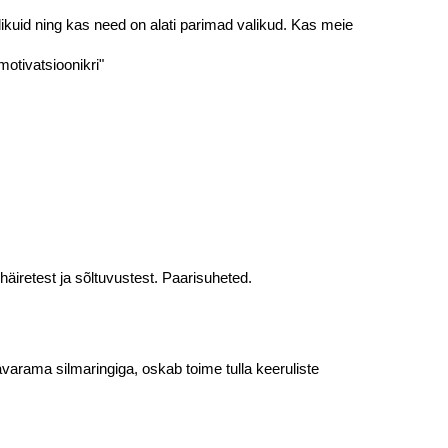
kuid ning kas need on alati parimad valikud. Kas meie
otivatsioonikri"
äiretest ja sõltuvustest. Paarisuheted.
varama silmaringiga, oskab toime tulla keeruliste