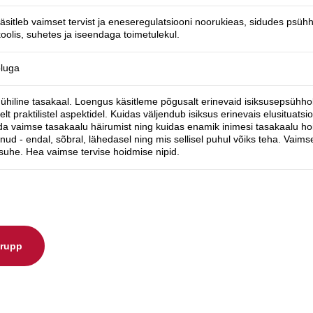
sitleb vaimset tervist ja eneseregulatsiooni noorukieas, sidudes psüh
olis, suhetes ja iseendaga toimetulekul.
oluga
ühiline tasakaal. Loengus käsitleme põgusalt erinevaid isiksusepsühhol
t praktilistel aspektidel. Kuidas väljendub isiksus erinevais elusituatsi
ada vaimse tasakaalu häirumist ning kuidas enamik inimesi tasakaalu h
ud - endal, sõbral, lähedasel ning mis sellisel puhul võiks teha. Vaimse
suhe. Hea vaimse tervise hoidmise nipid.
grupp