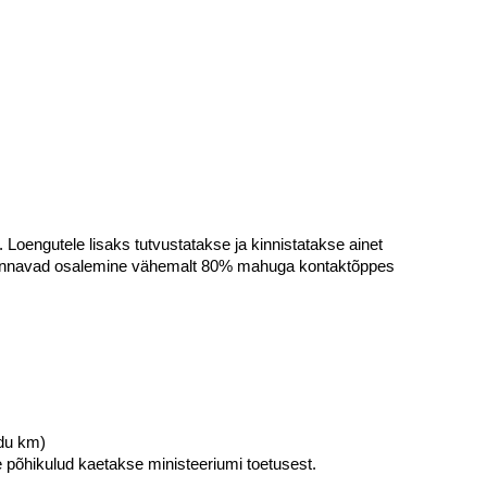
 Loengutele lisaks tutvustatakse ja kinnistatakse ainet
e) annavad osalemine vähemalt 80% mahuga kontaktõppes
ndu km)
e põhikulud kaetakse ministeeriumi toetusest.