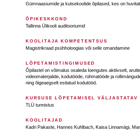
Gümnaasiumide ja kutsekoolide õpilased, kes on huvitat
ÕPIKESKKOND
Tallinna Ülikooli auditooriumid
KOOLITAJA KOMPETENTSUS
Magistrikraad psühholoogias või selle omandamine
LÕPETAMISTINGIMUSED
Õpilastel on võimalus osaleda loengutes aktiivselt, arut
videomaterjalide, kodutööde, rühmatööde ja rollimängu
ning õigeaegselt esitatud kodutööd.
KURSUSE LÕPETAMISEL VÄLJASTATAV
TLÜ tunnistus
KOOLITAJAD
Kadri Pakaste, Hannes Kuhlbach, Kaisa Linnamägi, Mar