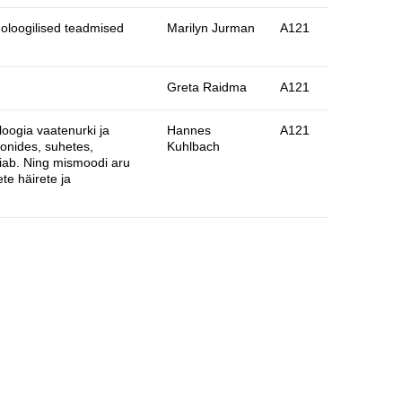
holoogilised teadmised
Marilyn Jurman
A121
Greta Raidma
A121
oogia vaatenurki ja
Hannes
A121
oonides, suhetes,
Kuhlbach
oiab. Ning mismoodi aru
te häirete ja