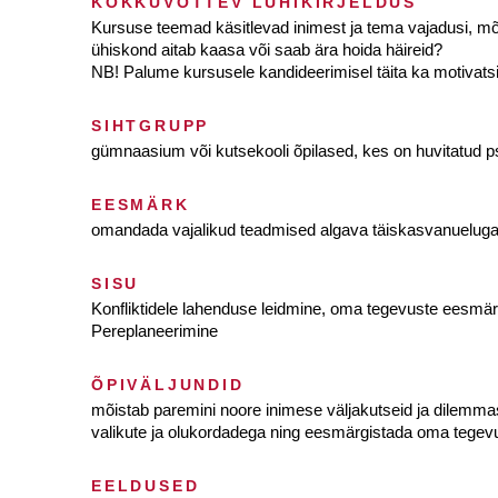
KOKKUVÕTTEV LÜHIKIRJELDUS
Kursuse teemad käsitlevad inimest ja tema vajadusi, mõ
ühiskond aitab kaasa või saab ära hoida häireid?
NB! Palume kursusele kandideerimisel täita ka motivatsi
SIHTGRUPP
gümnaasium või kutsekooli õpilased, kes on huvitatud p
EESMÄRK
omandada vajalikud teadmised algava täiskasvanueluga
SISU
Konfliktidele lahenduse leidmine, oma tegevuste eesmärg
Pereplaneerimine
ÕPIVÄLJUNDID
mõistab paremini noore inimese väljakutseid ja dilemmas
valikute ja olukordadega ning eesmärgistada oma tegevu
EELDUSED