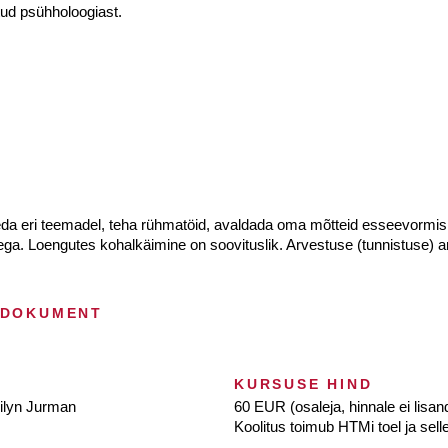
ud psühholoogiast.
leda eri teemadel, teha rühmatöid, avaldada oma mõtteid esseevormis.
dega. Loengutes kohalkäimine on soovituslik. Arvestuse (tunnistus
 DOKUMENT
KURSUSE HIND
ilyn Jurman
60 EUR (osaleja, hinnale ei lisa
Koolitus toimub HTMi toel ja sell