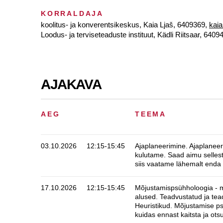
KORRALDAJA
koolitus- ja konverentsikeskus, Kaia Ljaš, 6409369,
kaia
Loodus- ja terviseteaduste instituut, Kädli Riitsaar, 6409
AJAKAVA
AEG
TEEMA
03.10.2026
12:15-15:45
Ajaplaneerimine. Ajaplaneer
kulutame. Saad aimu sellest,
siis vaatame lähemalt enda 
17.10.2026
12:15-15:45
Mõjustamispsühholoogia - m
alused. Teadvustatud ja te
Heuristikud. Mõjustamise ps
kuidas ennast kaitsta ja ot