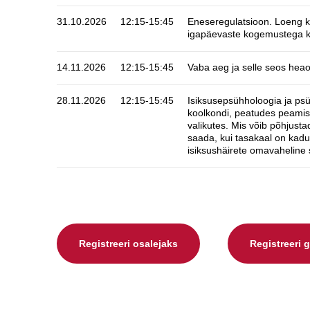
31.10.2026
12:15-15:45
Eneseregulatsioon. Loeng kä
igapäevaste kogemustega ko
14.11.2026
12:15-15:45
Vaba aeg ja selle seos hea
28.11.2026
12:15-15:45
Isiksusepsühholoogia ja psü
koolkondi, peatudes peamisel
valikutes. Mis võib põhjust
saada, kui tasakaal on kadun
isiksushäirete omavaheline 
Registreeri osalejaks
Registreeri 