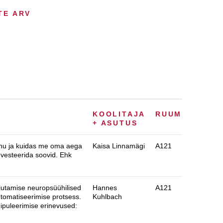
TE ARV
KOOLITAJA
RUUM
+ ASUTUS
kuhu ja kuidas me oma aega
Kaisa Linnamägi
A121
nvesteerida soovid. Ehk
jutamise neuropsüühilised
Hannes
A121
tomatiseerimise protsess.
Kuhlbach
nipuleerimise erinevused: