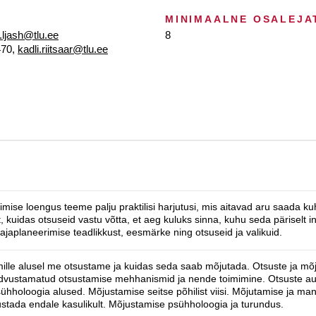
MINIMAALNE OSALEJA
.ljash@tlu.ee
8
470,
kadli.riitsaar@tlu.ee
imise loengus teeme palju praktilisi harjutusi, mis aitavad aru saada 
 kuidas otsuseid vastu võtta, et aeg kuluks sinna, kuhu seda päriselt i
ajaplaneerimise teadlikkust, eesmärke ning otsuseid ja valikuid.
ille alusel me otsustame ja kuidas seda saab mõjutada. Otsuste ja mõ
advustamatud otsustamise mehhanismid ja nende toimimine. Otsuste au
ühholoogia alused. Mõjustamise seitse põhilist viisi. Mõjutamise ja ma
sustada endale kasulikult. Mõjustamise psühholoogia ja turundus.