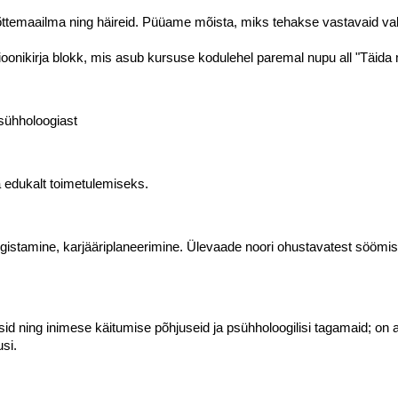
ttemaailma ning häireid. Püüame mõista, miks tehakse vastavaid vali
oonikirja blokk, mis asub kursuse kodulehel paremal nupu all "Täida m
sühholoogiast
 edukalt toimetulemiseks.
istamine, karjääriplaneerimine. Ülevaade noori ohustavatest söömish
id ning inimese käitumise põhjuseid ja psühholoogilisi tagamaid; on a
si.