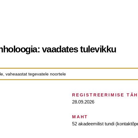
oloogia: vaadates tulevikku
le, vaheaastat tegevatele noortele
REGISTREERIMISE TÄ
28.09.2026
MAHT
52 akadeemilist tundi (kontaktõpe