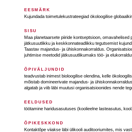
EESMÄRK
Kujundada toimetulekustrateegiad ökoloogilise globaal
SISU
Maa planetaarsete piiride kontseptsioon, omavahelised 
jätkusuutlikku ja keskkonnateadlikku tegutsemist kujun
Taastav majandus- ja ühiskonnakorraldus. Organisatsioo
juhtimise meetodid jätkusuutlikumaks töö- ja elukorrald
ÕPIVÄLJUNDID
teadvustab inimest bioloogilise olendina, kelle ökoloogilisel
mõistab domineerivate majandus- ja ühiskonnakorraldu
algatab ja viib läbi muutusi organisatsioonides nende te
EELDUSED
töötamine haridusasutuses (koolieelne lasteasutus, kool
ÕPIKESKKOND
Kontaktõpe viiakse läbi ülikooli auditooriumites, mis v