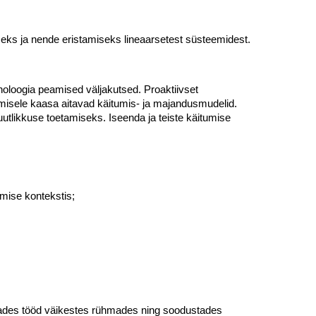
ks ja nende eristamiseks lineaarsetest süsteemidest.
oloogia peamised väljakutsed. Proaktiivset
umisele kaasa aitavad käitumis- ja majandusmudelid.
utlikkuse toetamiseks. Iseenda ja teiste käitumise
mise kontekstis;
aldades tööd väikestes rühmades ning soodustades