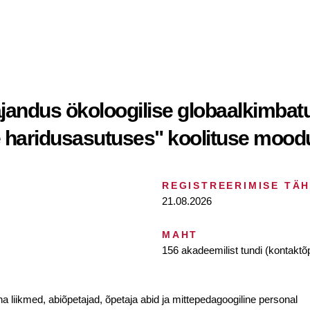
jandus ökoloogilise globaalkimbat
e haridusasutuses" koolituse moodu
REGISTREERIMISE TÄ
21.08.2026
MAHT
156 akadeemilist tundi (kontaktõ
a liikmed, abiõpetajad, õpetaja abid ja mittepedagoogiline personal