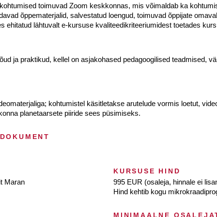
ed kohtumised toimuvad Zoom keskkonnas, mis võimaldab ka kohtumisi s
ad õppematerjalid, salvestatud loengud, toimuvad õppijate omavaheli
s ehitatud lähtuvalt e-kursuse kvaliteedikriteeriumidest toetades kur
jõud ja praktikud, kellel on asjakohased pedagoogilised teadmised, 
omaterjaliga; kohtumistel käsitletakse arutelude vormis loetut, video
onna planetaarsete piiride sees püsimiseks.
 DOKUMENT
KURSUSE HIND
iit Maran
995 EUR (osaleja, hinnale ei lis
Hind kehtib kogu mikrokraadipr
MINIMAALNE OSALEJA