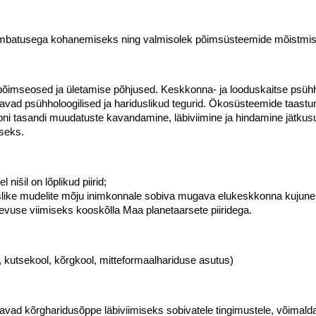
kimbatusega kohanemiseks ning valmisolek põimsüsteemide mõistmise
põimseosed ja ületamise põhjused. Keskkonna- ja looduskaitse psühh
davad psühholoogilised ja hariduslikud tegurid. Ökosüsteemide taast
ni tasandi muudatuste kavandamine, läbiviimine ja hindamine jätkusu
useks.
 nišil on lõplikud piirid;
slike mudelite mõju inimkonnale sobiva mugava elukeskkonna kujune
gevuse viimiseks kooskõlla Maa planetaarsete piiridega.
, kutsekool, kõrgkool, mitteformaalhariduse asutus)
astavad kõrgharidusõppe läbiviimiseks sobivatele tingimustele, võim