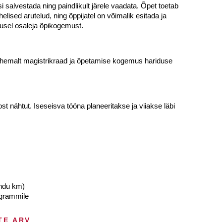
alvestada ning paindlikult järele vaadata. Õpet toetab
sed arutelud, ning õppijatel on võimalik esitada ja
susel osaleja õpikogemust.
vähemalt magistrikraad ja õpetamise kogemus hariduse
st nähtut. Iseseisva tööna planeeritakse ja viiakse läbi
andu km)
ogrammile
TE ARV