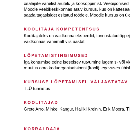
osalejate vahelist arutelu ja koosõppimist. Veebipõhis
Moodle veebikeskkonnas asuv kursus, kus on kättesaadav
saada tagasisidet esitatud töödele. Moodle kursus on üle
KOOLITAJA KOMPETENTSUS
Koolitajateks on valdkonna eksperdid, tunnustatud õppe
valdkonnas vähemalt viis aastat.
LÕPETAMISTINGIMUSED
Iga kohtumise eelne iseseisev tutvumine lugemis- või vide
muutus oma koduorganisatsiooni (kooli) tegevuses ühisk
KURSUSE LÕPETAMISEL VÄLJASTATAV
TLÜ tunnistus
KOOLITAJAD
Grete Arro, Mihkel Kangur, Halliki Kreinin, Erik Moora, T
KORRALDAJA