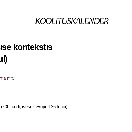
KOOLITUSKALENDER
use kontekstis
l)
HTAEG
pe 30 tundi, iseseisevõpe 126 tundi)