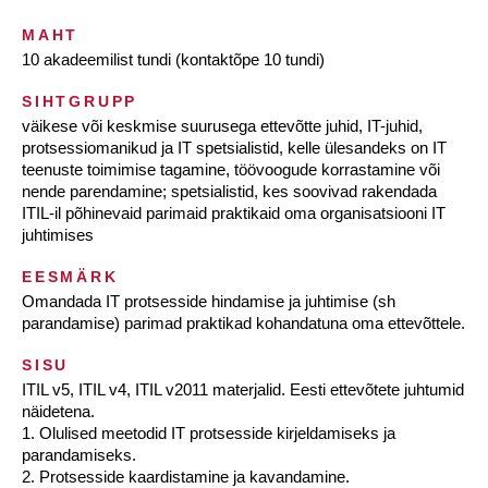
MAHT
10 akadeemilist tundi (kontaktõpe 10 tundi)
SIHTGRUPP
väikese või keskmise suurusega ettevõtte juhid, IT-juhid,
protsessiomanikud ja IT spetsialistid, kelle ülesandeks on IT
teenuste toimimise tagamine, töövoogude korrastamine või
nende parendamine; spetsialistid, kes soovivad rakendada
ITIL-il põhinevaid parimaid praktikaid oma organisatsiooni IT
juhtimises
EESMÄRK
Omandada IT protsesside hindamise ja juhtimise (sh
parandamise) parimad praktikad kohandatuna oma ettevõttele.
SISU
ITIL v5, ITIL v4, ITIL v2011 materjalid. Eesti ettevõtete juhtumid
näidetena.
1. Olulised meetodid IT protsesside kirjeldamiseks ja
parandamiseks.
2. Protsesside kaardistamine ja kavandamine.