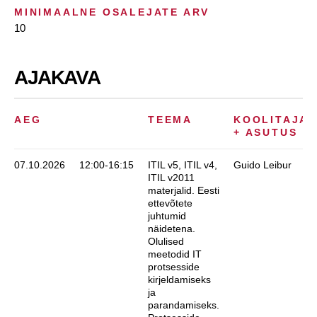
MINIMAALNE OSALEJATE ARV
10
AJAKAVA
AEG
TEEMA
KOOLITAJA
+ ASUTUS
07.10.2026
12:00-16:15
ITIL v5, ITIL v4,
Guido Leibur
ITIL v2011
materjalid. Eesti
ettevõtete
juhtumid
näidetena.
Olulised
meetodid IT
protsesside
kirjeldamiseks
ja
parandamiseks.