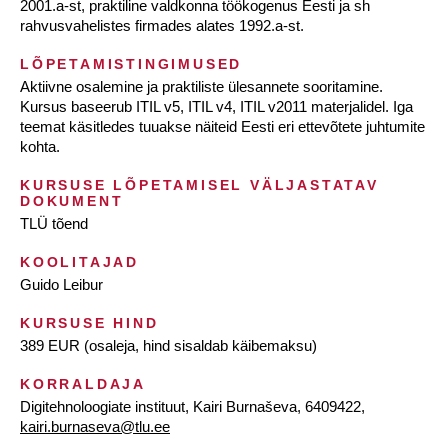
2001.a-st, praktiline valdkonna töökogenus Eesti ja sh
rahvusvahelistes firmades alates 1992.a-st.
LÕPETAMISTINGIMUSED
Aktiivne osalemine ja praktiliste ülesannete sooritamine.
Kursus baseerub ITIL v5, ITIL v4, ITIL v2011 materjalidel. Iga
teemat käsitledes tuuakse näiteid Eesti eri ettevõtete juhtumite
kohta.
KURSUSE LÕPETAMISEL VÄLJASTATAV
DOKUMENT
TLÜ tõend
KOOLITAJAD
Guido Leibur
KURSUSE HIND
389 EUR (osaleja, hind sisaldab käibemaksu)
KORRALDAJA
Digitehnoloogiate instituut, Kairi Burnaševa, 6409422,
kairi.burnaseva@tlu.ee