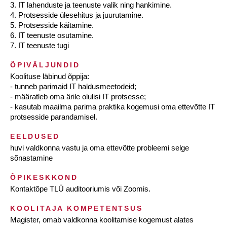
3. IT lahenduste ja teenuste valik ning hankimine.
4. Protsesside ülesehitus ja juurutamine.
5. Protsesside käitamine.
6. IT teenuste osutamine.
7. IT teenuste tugi
ÕPIVÄLJUNDID
Koolituse läbinud õppija:
- tunneb parimaid IT haldusmeetodeid;
- määratleb oma ärile olulisi IT protsesse;
- kasutab maailma parima praktika kogemusi oma ettevõtte IT
protsesside parandamisel.
EELDUSED
huvi valdkonna vastu ja oma ettevõtte probleemi selge
sõnastamine
ÕPIKESKKOND
Kontaktõpe TLÜ auditooriumis või Zoomis.
KOOLITAJA KOMPETENTSUS
Magister, omab valdkonna koolitamise kogemust alates