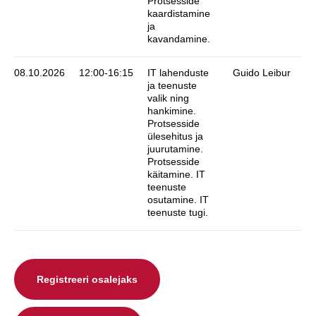
Protsesside
kaardistamine
ja
kavandamine.
08.10.2026
12:00-16:15
IT lahenduste
Guido Leibur
ja teenuste
valik ning
hankimine.
Protsesside
ülesehitus ja
juurutamine.
Protsesside
käitamine. IT
teenuste
osutamine. IT
teenuste tugi.
Registreeri osalejaks