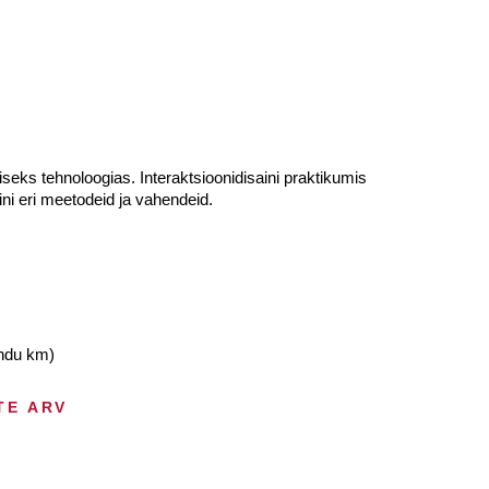
eks tehnoloogias. Interaktsioonidisaini praktikumis
ni eri meetodeid ja vahendeid.
andu km)
TE ARV