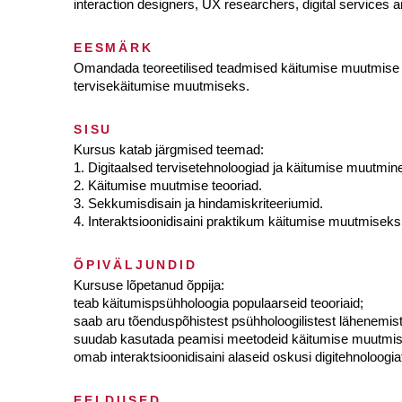
interaction designers, UX researchers, digital services 
EESMÄRK
Omandada teoreetilised teadmised käitumise muutmise teoo
tervisekäitumise muutmiseks.
SISU
Kursus katab järgmised teemad:
1. Digitaalsed tervisetehnoloogiad ja käitumise muutmin
2. Käitumise muutmise teooriad.
3. Sekkumisdisain ja hindamiskriteeriumid.
4. Interaktsioonidisaini praktikum käitumise muutmiseks
ÕPIVÄLJUNDID
Kursuse lõpetanud õppija:
teab käitumispsühholoogia populaarseid teooriaid;
saab aru tõenduspõhistest psühholoogilistest lähenemis
suudab kasutada peamisi meetodeid käitumise muutmise s
omab interaktsioonidisaini alaseid oskusi digitehnoloogi
EELDUSED