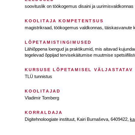
soovituslik on töökogemus disaini ja uurimisvaldkonnas
KOOLITAJA KOMPETENTSUS
magistrikraad, töökogemus valdkonnas, täiskasvanute 
LÕPETAMISTINGIMUSED
Lähiõppena loengud ja praktikumid, mis aitavad kujundad
tegelevad õppijad tervisekäitumise muutmise spetsiifil
KURSUSE LÕPETAMISEL VÄLJASTATAV
TLÜ tunnistus
KOOLITAJAD
Vladimir Tomberg
KORRALDAJA
Digitehnoloogiate instituut, Kairi Burnaševa, 6409422,
ka