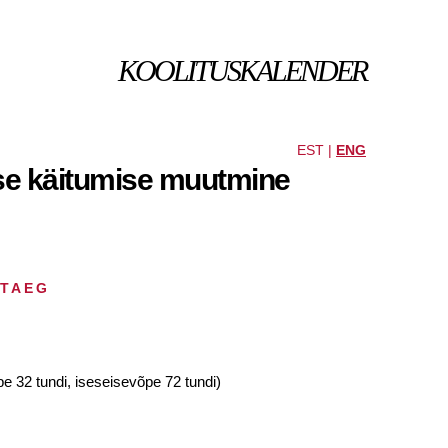
KOOLITUSKALENDER
EST |
ENG
lse käitumise muutmine
HTAEG
pe 32 tundi, iseseisevõpe 72 tundi)