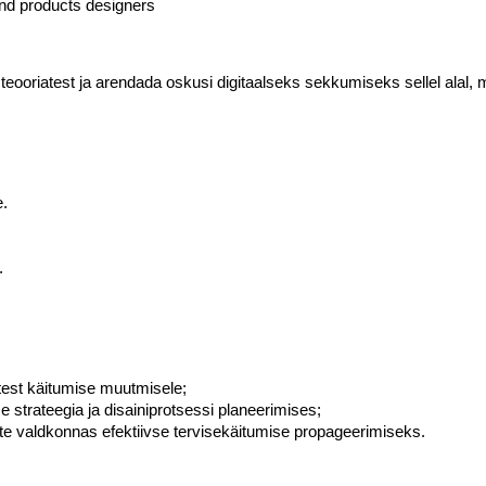
and products designers
riatest ja arendada oskusi digitaalseks sekkumiseks sellel alal, mil
e.
.
test käitumise muutmisele;
trateegia ja disainiprotsessi planeerimises;
ate valdkonnas efektiivse tervisekäitumise propageerimiseks.