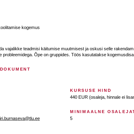
koolitamise kogemus
a vajalikke teadmisi käitumise muutmisest ja oskusi selle rakendamis
iste probleemidega. Õpe on gruppides. Töös kasutatakse kogemusdisai
 DOKUMENT
KURSUSE HIND
440 EUR (osaleja, hinnale ei lis
MINIMAALNE OSALEJA
iri.burnaseva@tlu.ee
5