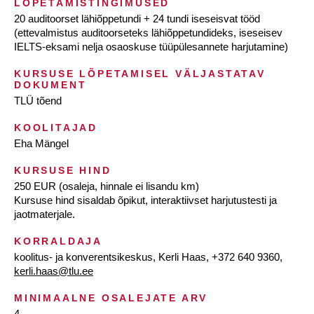
LÕPETAMISTINGIMUSED
20 auditoorset lähiõppetundi + 24 tundi iseseisvat tööd
(ettevalmistus auditoorseteks lähiõppetundideks, iseseisev
IELTS-eksami nelja osaoskuse tüüpülesannete harjutamine)
KURSUSE LÕPETAMISEL VÄLJASTATAV
DOKUMENT
TLÜ tõend
KOOLITAJAD
Eha Mängel
KURSUSE HIND
250 EUR (osaleja, hinnale ei lisandu km)
Kursuse hind sisaldab õpikut, interaktiivset harjutustesti ja
jaotmaterjale.
KORRALDAJA
koolitus- ja konverentsikeskus, Kerli Haas, +372 640 9360,
kerli.haas@tlu.ee
MINIMAALNE OSALEJATE ARV
4