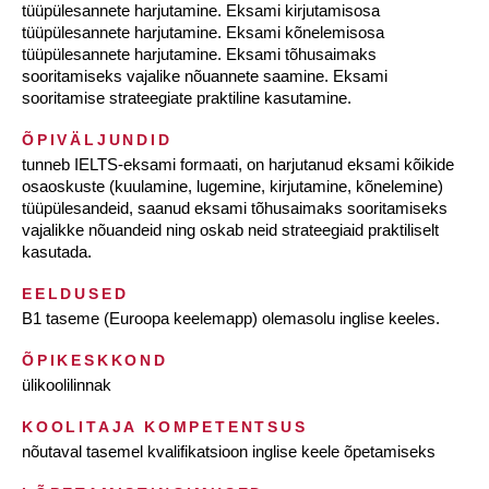
tüüpülesannete harjutamine. Eksami kirjutamisosa
tüüpülesannete harjutamine. Eksami kõnelemisosa
tüüpülesannete harjutamine. Eksami tõhusaimaks
sooritamiseks vajalike nõuannete saamine. Eksami
sooritamise strateegiate praktiline kasutamine.
ÕPIVÄLJUNDID
tunneb IELTS-eksami formaati, on harjutanud eksami kõikide
osaoskuste (kuulamine, lugemine, kirjutamine, kõnelemine)
tüüpülesandeid, saanud eksami tõhusaimaks sooritamiseks
vajalikke nõuandeid ning oskab neid strateegiaid praktiliselt
kasutada.
EELDUSED
B1 taseme (Euroopa keelemapp) olemasolu inglise keeles.
ÕPIKESKKOND
ülikoolilinnak
KOOLITAJA KOMPETENTSUS
nõutaval tasemel kvalifikatsioon inglise keele õpetamiseks