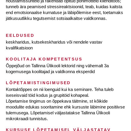
nõustamissuhteid ja rakendab õpitud põhimõtteid klienditöös;
tunneb ära peamised stressireaktsioonid, teab, kuidas kaitsta
end emotsionaalse kurnatuse ja läbipõlemise eest, toetamaks
jätkusuutlikku tegutsemist sotsiaalkaitse valdkonnas.
EELDUSED
keskharidus, kutsekeskharidus või nendele vastav
kvalifikatsioon
KOOLITAJA KOMPETENTSUS
Õppejõud on Tallinna Ülikooli lektorid ning vähemalt 3a
kogemusega koolitajad ja valdkonna eksperdid
LÕPETAMISTINGIMUSED
Kontaktõppes on nii loenguid kui ka seminare. Teha tuleb
iseseisvaid töid kodus ja grupitöid kohapeal.
Lõpetamise tingimus on õppekava täitmine, st kõikide
moodulite edukas sooritamine ehk kursuste läbimine positiivse
tulemusega. Lõpetamisel väljastatakse Tallinna Ülikooli
mikrokraadi tunnistus.
KURSUSE LÕPETAMISEL VÄLJASTATAV