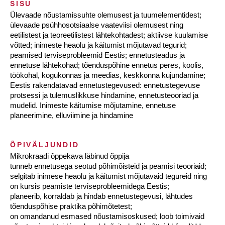
SISU
Ülevaade nõustamissuhte olemusest ja tuumelementidest;
ülevaade psühhosotsiaalse vaateviisi olemusest ning
eetilistest ja teoreetilistest lähtekohtadest; aktiivse kuulamise
võtted; inimeste heaolu ja käitumist mõjutavad tegurid;
peamised terviseprobleemid Eestis; ennetusteadus ja
ennetuse lähtekohad; tõenduspõhine ennetus peres, koolis,
töökohal, kogukonnas ja meedias, keskkonna kujundamine;
Eestis rakendatavad ennetustegevused: ennetustegevuse
protsessi ja tulemuslikkuse hindamine, ennetusteooriad ja
mudelid. Inimeste käitumise mõjutamine, ennetuse
planeerimine, elluviimine ja hindamine
ÕPIVÄLJUNDID
Mikrokraadi õppekava läbinud õppija
tunneb ennetusega seotud põhimõisteid ja peamisi teooriaid;
selgitab inimese heaolu ja käitumist mõjutavaid tegureid ning
on kursis peamiste terviseprobleemidega Eestis;
planeerib, korraldab ja hindab ennetustegevusi, lähtudes
tõenduspõhise praktika põhimõtetest;
on omandanud esmased nõustamisoskused; loob toimivaid