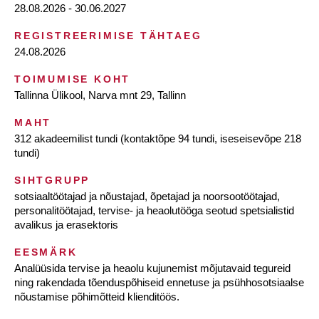
28.08.2026 - 30.06.2027
REGISTREERIMISE TÄHTAEG
24.08.2026
TOIMUMISE KOHT
Tallinna Ülikool, Narva mnt 29, Tallinn
MAHT
312 akadeemilist tundi (kontaktõpe 94 tundi, iseseisevõpe 218
tundi)
SIHTGRUPP
sotsiaaltöötajad ja nõustajad, õpetajad ja noorsootöötajad,
personalitöötajad, tervise- ja heaolutööga seotud spetsialistid
avalikus ja erasektoris
EESMÄRK
Analüüsida tervise ja heaolu kujunemist mõjutavaid tegureid
ning rakendada tõenduspõhiseid ennetuse ja psühhosotsiaalse
nõustamise põhimõtteid klienditöös.