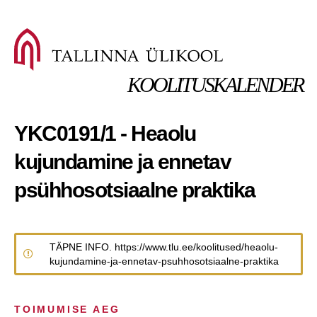
KOOLITUSKALENDER
YKC0191/1 - Heaolu
kujundamine ja ennetav
psühhosotsiaalne praktika
TÄPNE INFO. https://www.tlu.ee/koolitused/heaolu-
kujundamine-ja-ennetav-psuhhosotsiaalne-praktika
TOIMUMISE AEG