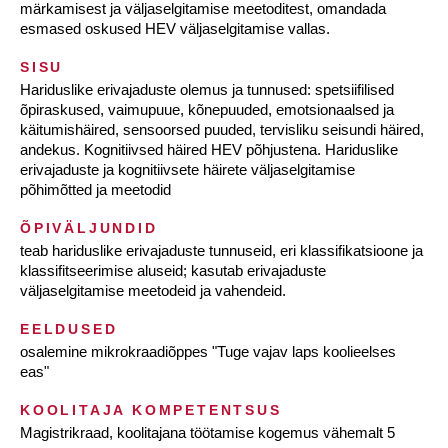
märkamisest ja väljaselgitamise meetoditest, omandada
esmased oskused HEV väljaselgitamise vallas.
SISU
Hariduslike erivajaduste olemus ja tunnused: spetsiifilised
õpiraskused, vaimupuue, kõnepuuded, emotsionaalsed ja
käitumishäired, sensoorsed puuded, tervisliku seisundi häired,
andekus. Kognitiivsed häired HEV põhjustena. Hariduslike
erivajaduste ja kognitiivsete häirete väljaselgitamise
põhimõtted ja meetodid
ÕPIVÄLJUNDID
teab hariduslike erivajaduste tunnuseid, eri klassifikatsioone ja
klassifitseerimise aluseid; kasutab erivajaduste
väljaselgitamise meetodeid ja vahendeid.
EELDUSED
osalemine mikrokraadiõppes "Tuge vajav laps koolieelses
eas"
KOOLITAJA KOMPETENTSUS
Magistrikraad, koolitajana töötamise kogemus vähemalt 5