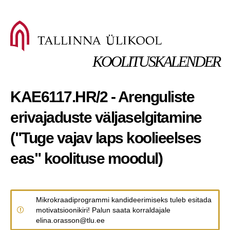
KOOLITUSKALENDER
KAE6117.HR/2 - Arenguliste
erivajaduste väljaselgitamine
("Tuge vajav laps koolieelses
eas" koolituse moodul)
Mikrokraadiprogrammi kandideerimiseks tuleb esitada
motivatsioonikiri! Palun saata korraldajale
elina.orasson@tlu.ee