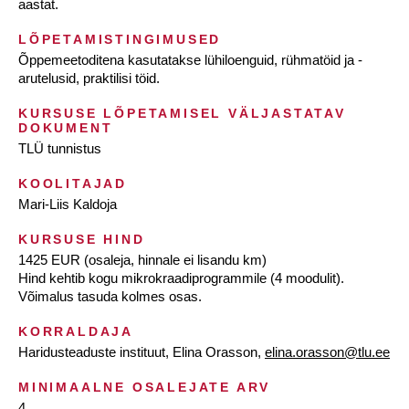
aastat.
LÕPETAMISTINGIMUSED
Õppemeetoditena kasutatakse lühiloenguid, rühmatöid ja -
arutelusid, praktilisi töid.
KURSUSE LÕPETAMISEL VÄLJASTATAV
DOKUMENT
TLÜ tunnistus
KOOLITAJAD
Mari-Liis Kaldoja
KURSUSE HIND
1425 EUR (osaleja, hinnale ei lisandu km)
Hind kehtib kogu mikrokraadiprogrammile (4 moodulit).
Võimalus tasuda kolmes osas.
KORRALDAJA
Haridusteaduste instituut, Elina Orasson,
elina.orasson@tlu.ee
MINIMAALNE OSALEJATE ARV
4