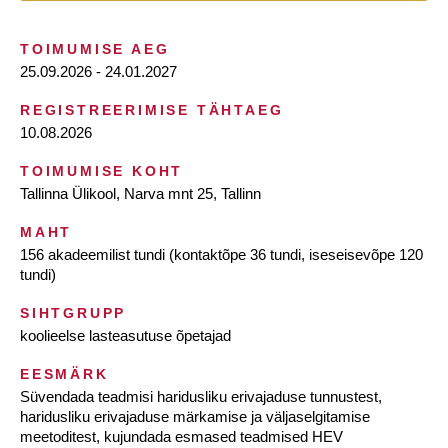
TOIMUMISE AEG
25.09.2026 - 24.01.2027
REGISTREERIMISE TÄHTAEG
10.08.2026
TOIMUMISE KOHT
Tallinna Ülikool, Narva mnt 25, Tallinn
MAHT
156 akadeemilist tundi (kontaktõpe 36 tundi, iseseisevõpe 120
tundi)
SIHTGRUPP
koolieelse lasteasutuse õpetajad
EESMÄRK
Süvendada teadmisi haridusliku erivajaduse tunnustest,
haridusliku erivajaduse märkamise ja väljaselgitamise
meetoditest, kujundada esmased teadmised HEV