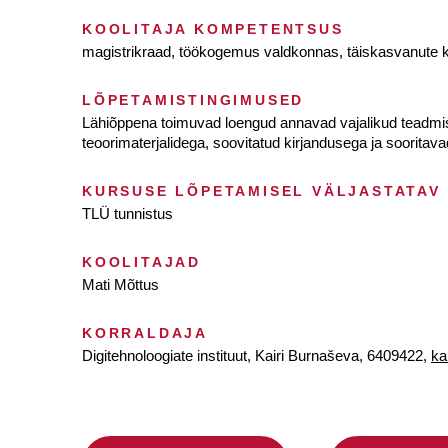
KOOLITAJA KOMPETENTSUS
magistrikraad, töökogemus valdkonnas, täiskasvanute 
LÕPETAMISTINGIMUSED
Lähiõppena toimuvad loengud annavad vajalikud teadmised
teoorimaterjalidega, soovitatud kirjandusega ja soorita
KURSUSE LÕPETAMISEL VÄLJASTATAV
TLÜ tunnistus
KOOLITAJAD
Mati Mõttus
KORRALDAJA
Digitehnoloogiate instituut, Kairi Burnaševa, 6409422,
ka