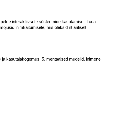
aspekte interaktiivsete süsteemide kasutamisel. Luua
õjusid inimkäitumisele, mis oleksid nt äriliselt
emus ja kasutajakogemus; 5. mentaalsed mudelid, inimene