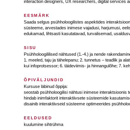
interaction designers, UX researchers, digital services 
EESMÄRK
Saada selgus psühholoogilistes aspektides interaktsiooni
süsteeme, arvestades inimese vajadusi, harjumusi, eelistu
edukamad, lihtsasti kasutatavad, turvalisemad, usaldu
SISU
Psühholoogililised nähtused (1.-4.) ja nende rakendamine 
1. meeled, taju ja tähelepanu; 2. tunnetus – teadlik ja 
kui infoprotsessor; 6. täideviimis- ja hinnangulõhe; 7. k
ÕPIVÄLJUNDID
Kursuse läbinud õppija:
seostab psühholoogilisi nähtusi inimese interaktsioonis 
hindab inimfaktorit interaktiivsete süsteemide kasutamis
disainib interaktiivseid süsteeme optimeerides psühholoog
EELDUSED
kuulumine sihtrühma