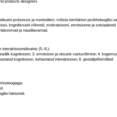
and products designers
disaini protsessis ja meetodites; mõista inimfaktori psühholoogilisi 
si, kognitiivseid võimeid, motivatsiooni, emotsioone ja sotsiaalseid m
sväärsemad ja nauditavamad.
interaktsioonidisainis (5.-8.):
alateadlik kognitsioon; 3. emotsioon ja otsuste vastuvõtmine; 4. kog
ehastatud kognitsioon, kehastatud interaktsioon; 8. gestaltpõhimõtted
tehnoloogiaga;
el;
ilisi faktoreid.