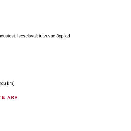
dustest. Iseseisvalt tutvuvad õppijad
andu km)
TE ARV