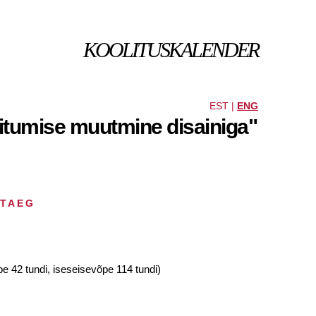
KOOLITUSKALENDER
EST |
ENG
käitumise muutmine disainiga"
HTAEG
pe 42 tundi, iseseisevõpe 114 tundi)