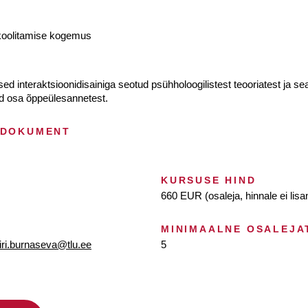
koolitamise kogemus
 interaktsioonidisainiga seotud psühholoogilistest teooriatest ja sea
vad osa õppeülesannetest.
 DOKUMENT
KURSUSE HIND
660 EUR (osaleja, hinnale ei lis
MINIMAALNE OSALEJA
iri.burnaseva@tlu.ee
5