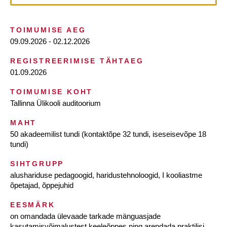
TOIMUMISE AEG
09.09.2026 - 02.12.2026
REGISTREERIMISE TÄHTAEG
01.09.2026
TOIMUMISE KOHT
Tallinna Ülikooli auditoorium
MAHT
50 akadeemilist tundi (kontaktõpe 32 tundi, iseseisevõpe 18
tundi)
SIHTGRUPP
alushariduse pedagoogid, haridustehnoloogid, I kooliastme
õpetajad, õppejuhid
EESMÄRK
on omandada ülevaade tarkade mänguasjade
kasutamisvõimalustest keeleõppes ning arendada praktilisi