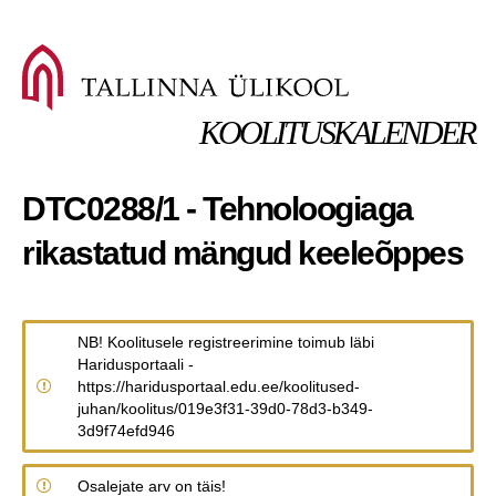
KOOLITUSKALENDER
DTC0288/1 - Tehnoloogiaga
rikastatud mängud keeleõppes
NB! Koolitusele registreerimine toimub läbi
Haridusportaali -
https://haridusportaal.edu.ee/koolitused-
juhan/koolitus/019e3f31-39d0-78d3-b349-
3d9f74efd946
Osalejate arv on täis!