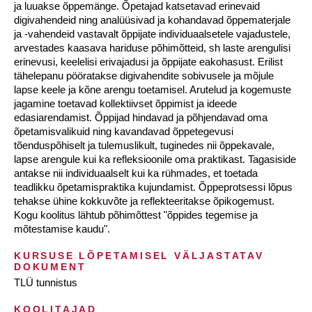
ja luuakse õppemänge. Õpetajad katsetavad erinevaid
digivahendeid ning analüüsivad ja kohandavad õppematerjale
ja -vahendeid vastavalt õppijate individuaalsetele vajadustele,
arvestades kaasava hariduse põhimõtteid, sh laste arengulisi
erinevusi, keelelisi erivajadusi ja õppijate eakohasust. Erilist
tähelepanu pööratakse digivahendite sobivusele ja mõjule
lapse keele ja kõne arengu toetamisel. Arutelud ja kogemuste
jagamine toetavad kollektiivset õppimist ja ideede
edasiarendamist. Õppijad hindavad ja põhjendavad oma
õpetamisvalikuid ning kavandavad õppetegevusi
tõenduspõhiselt ja tulemuslikult, tuginedes nii õppekavale,
lapse arengule kui ka refleksioonile oma praktikast. Tagasiside
antakse nii individuaalselt kui ka rühmades, et toetada
teadlikku õpetamispraktika kujundamist. Õppeprotsessi lõpus
tehakse ühine kokkuvõte ja reflekteeritakse õpikogemust.
Kogu koolitus lähtub põhimõttest "õppides tegemise ja
mõtestamise kaudu".
KURSUSE LÕPETAMISEL VÄLJASTATAV
DOKUMENT
TLÜ tunnistus
KOOLITAJAD