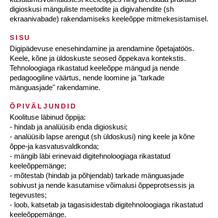
digioskusi mänguliste meetodite ja digivahendite (sh
ekraanivabade) rakendamiseks keeleõppe mitmekesistamisel.
SISU
Digipädevuse enesehindamine ja arendamine õpetajatöös.
Keele, kõne ja üldoskuste seosed õppekava kontekstis.
Tehnoloogiaga rikastatud keeleõppe mängud ja nende
pedagoogiline väärtus, nende loomine ja "tarkade
mänguasjade" rakendamine.
ÕPIVÄLJUNDID
Koolituse läbinud õppija:
- hindab ja analüüsib enda digioskusi;
- analüüsib lapse arengut (sh üldoskusi) ning keele ja kõne
õppe-ja kasvatusvaldkonda;
- mängib läbi erinevaid digitehnoloogiaga rikastatud
keeleõppemänge;
- mõtestab (hindab ja põhjendab) tarkade mänguasjade
sobivust ja nende kasutamise võimalusi õppeprotsessis ja
tegevustes;
- loob, katsetab ja tagasisidestab digitehnoloogiaga rikastatud
keeleõppemänge.