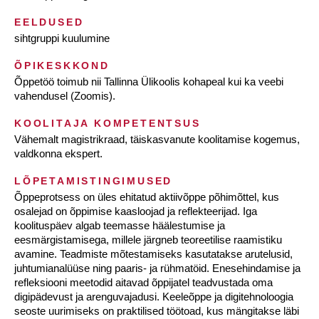
EELDUSED
sihtgruppi kuulumine
ÕPIKESKKOND
Õppetöö toimub nii Tallinna Ülikoolis kohapeal kui ka veebi
vahendusel (Zoomis).
KOOLITAJA KOMPETENTSUS
Vähemalt magistrikraad, täiskasvanute koolitamise kogemus,
valdkonna ekspert.
LÕPETAMISTINGIMUSED
Õppeprotsess on üles ehitatud aktiivõppe põhimõttel, kus
osalejad on õppimise kaasloojad ja reflekteerijad. Iga
koolituspäev algab teemasse häälestumise ja
eesmärgistamisega, millele järgneb teoreetilise raamistiku
avamine. Teadmiste mõtestamiseks kasutatakse arutelusid,
juhtumianalüüse ning paaris- ja rühmatöid. Enesehindamise ja
refleksiooni meetodid aitavad õppijatel teadvustada oma
digipädevust ja arenguvajadusi. Keeleõppe ja digitehnoloogia
seoste uurimiseks on praktilised töötoad, kus mängitakse läbi