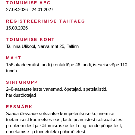
TOIMUMISE AEG
27.08.2026 - 24.01.2027
REGISTREERIMISE TÄHTAEG
16.08.2026
TOIMUMISE KOHT
Tallinna Ülikool, Narva mnt 25, Tallinn
MAHT
156 akadeemilist tundi (kontaktõpe 46 tundi, iseseisevõpe 110
tundi)
SIHTGRUPP
2–8-aastaste laste vanemad, õpetajad, spetsialistid,
haridustöötajad
EESMÄRK
Saada ülevaade sotsiaalse kompetentsuse kujunemise
toetamisest koolieelses eas, laste peamistest sotsiaalsetest
probleemidest ja käitumisraskustest ning nende põhjustest,
ennetamise- ja toimetuleku põhimõtetest.