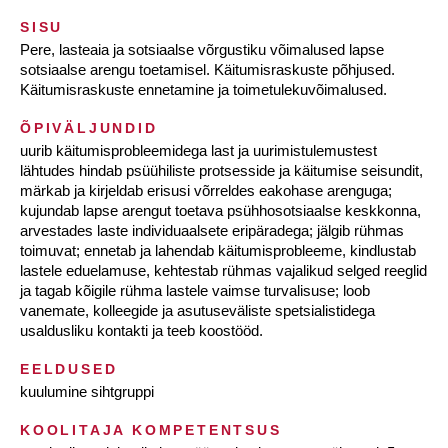
SISU
Pere, lasteaia ja sotsiaalse võrgustiku võimalused lapse
sotsiaalse arengu toetamisel. Käitumisraskuste põhjused.
Käitumisraskuste ennetamine ja toimetulekuvõimalused.
ÕPIVÄLJUNDID
uurib käitumisprobleemidega last ja uurimistulemustest
lähtudes hindab psüühiliste protsesside ja käitumise seisundit,
märkab ja kirjeldab erisusi võrreldes eakohase arenguga;
kujundab lapse arengut toetava psühhosotsiaalse keskkonna,
arvestades laste individuaalsete eripäradega; jälgib rühmas
toimuvat; ennetab ja lahendab käitumisprobleeme, kindlustab
lastele eduelamuse, kehtestab rühmas vajalikud selged reeglid
ja tagab kõigile rühma lastele vaimse turvalisuse; loob
vanemate, kolleegide ja asutuseväliste spetsialistidega
usaldusliku kontakti ja teeb koostööd.
EELDUSED
kuulumine sihtgruppi
KOOLITAJA KOMPETENTSUS