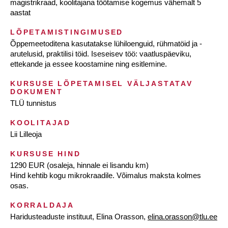
magistrikraad, koolitajana töötamise kogemus vähemalt 5
aastat
LÕPETAMISTINGIMUSED
Õppemeetoditena kasutatakse lühiloenguid, rühmatöid ja -
arutelusid, praktilisi töid. Iseseisev töö: vaatluspäeviku,
ettekande ja essee koostamine ning esitlemine.
KURSUSE LÕPETAMISEL VÄLJASTATAV
DOKUMENT
TLÜ tunnistus
KOOLITAJAD
Lii Lilleoja
KURSUSE HIND
1290 EUR (osaleja, hinnale ei lisandu km)
Hind kehtib kogu mikrokraadile. Võimalus maksta kolmes
osas.
KORRALDAJA
Haridusteaduste instituut, Elina Orasson,
elina.orasson@tlu.ee