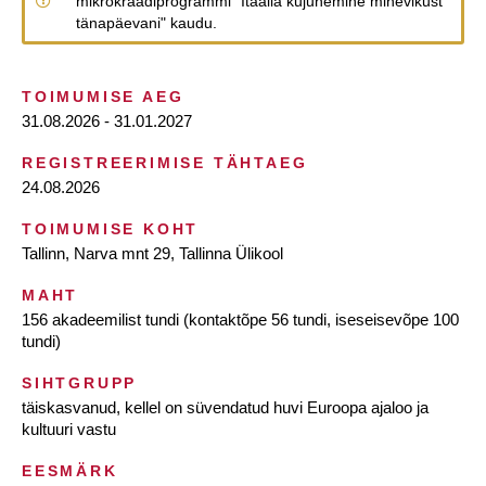
mikrokraadiprogrammi "Itaalia kujunemine minevikust
tänapäevani" kaudu.
TOIMUMISE AEG
31.08.2026 - 31.01.2027
REGISTREERIMISE TÄHTAEG
24.08.2026
TOIMUMISE KOHT
Tallinn, Narva mnt 29, Tallinna Ülikool
MAHT
156 akadeemilist tundi (kontaktõpe 56 tundi, iseseisevõpe 100
tundi)
SIHTGRUPP
täiskasvanud, kellel on süvendatud huvi Euroopa ajaloo ja
kultuuri vastu
EESMÄRK