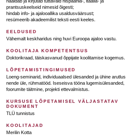
hääldab ja kirjutab tuttavaid hispaania-, itaalia- ja
prantsuskeelseid nimesid õigesti;
hindab info- ja ajalooallika usaldusväärsust;
resümeerib akadeemilist teksti eesti keeles.
EELDUSED
Vähemalt keskharidus ning huvi Euroopa ajaloo vastu.
KOOLITAJA KOMPETENTSUS
Doktorikraad, täiskasvanud õppijate koolitamise kogemus.
LÕPETAMISTINGIMUSED
Loeng-seminarid, individuaalsed ülesanded ja ühine arutlus
nende üle, rühmatööd. Iseseisva tööna lugemisülesanded,
foorumite täitmine, projekti ettevalmistus.
KURSUSE LÕPETAMISEL VÄLJASTATAV
DOKUMENT
TLÜ tunnistus
KOOLITAJAD
Merilin Kotta