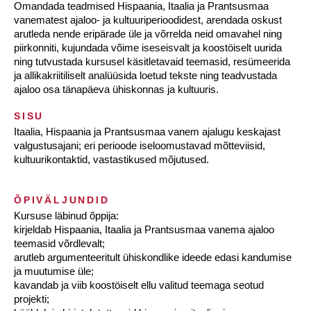
Omandada teadmised Hispaania, Itaalia ja Prantsusmaa
vanematest ajaloo- ja kultuuriperioodidest, arendada oskust
arutleda nende eripärade üle ja võrrelda neid omavahel ning
piirkonniti, kujundada võime iseseisvalt ja koostöiselt uurida
ning tutvustada kursusel käsitletavaid teemasid, resümeerida
ja allikakriitiliselt analüüsida loetud tekste ning teadvustada
ajaloo osa tänapäeva ühiskonnas ja kultuuris.
SISU
Itaalia, Hispaania ja Prantsusmaa vanem ajalugu keskajast
valgustusajani; eri perioode iseloomustavad mõtteviisid,
kultuurikontaktid, vastastikused mõjutused.
ÕPIVÄLJUNDID
Kursuse läbinud õppija:
kirjeldab Hispaania, Itaalia ja Prantsusmaa vanema ajaloo
teemasid võrdlevalt;
arutleb argumenteeritult ühiskondlike ideede edasi kandumise
ja muutumise üle;
kavandab ja viib koostöiselt ellu valitud teemaga seotud
projekti;