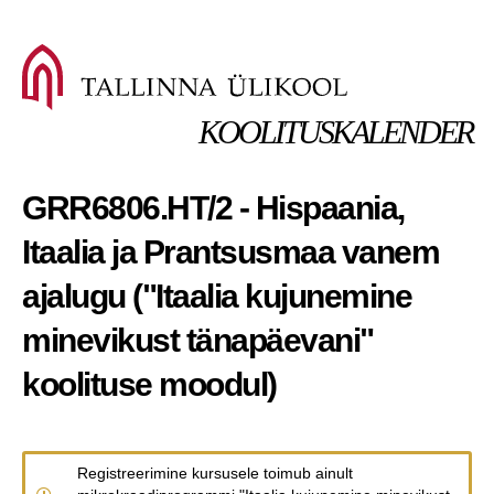
KOOLITUSKALENDER
GRR6806.HT/2 - Hispaania,
Itaalia ja Prantsusmaa vanem
ajalugu ("Itaalia kujunemine
minevikust tänapäevani"
koolituse moodul)
Registreerimine kursusele toimub ainult