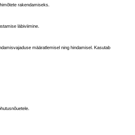
õhimõtete rakendamiseks.
tamise läbiviimine.
hindamisvajaduse määratlemisel ning hindamisel. Kasutab
ohutusnõuetele.