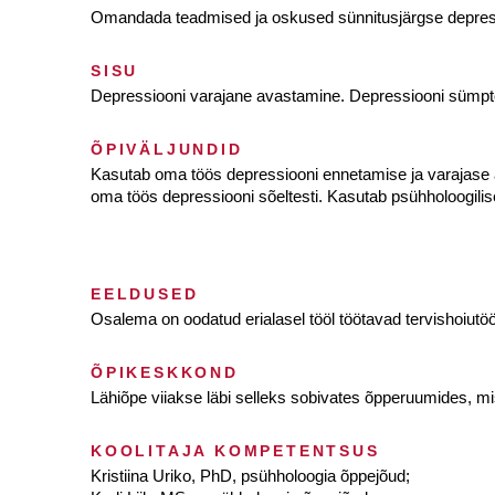
Omandada teadmised ja oskused sünnitusjärgse depress
SISU
Depressiooni varajane avastamine. Depressiooni sümpto
ÕPIVÄLJUNDID
Kasutab oma töös depressiooni ennetamise ja varajase a
oma töös depressiooni sõeltesti. Kasutab psühholoogilis
EELDUSED
Osalema on oodatud erialasel tööl töötavad tervishoiutö
ÕPIKESKKOND
Lähiõpe viiakse läbi selleks sobivates õpperuumides, mi
KOOLITAJA KOMPETENTSUS
Kristiina Uriko, PhD, psühholoogia õppejõud;