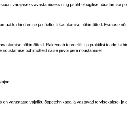
iooni varajaseks avastamiseks ning psühholoogilise nõustamise p
maatika hindamine ja sõeltesti kasutamise põhimõtted. Esmase nõus
vastamise põhimõtteid. Rakendab teoreetilisi ja praktilisi teadmisi 
e nõustamise põhimõtteid naise ja/või pere nõustamisel.
ötajad
s on varustatud vajaliku õppetehnikaga ja vastavad tervisekaitse- ja 