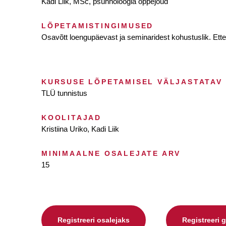
Kadi Liik, MSc, psühholoogia õppejõud
LÕPETAMISTINGIMUSED
Osavõtt loengupäevast ja seminaridest kohustuslik. Ette
KURSUSE LÕPETAMISEL VÄLJASTATAV
TLÜ tunnistus
KOOLITAJAD
Kristiina Uriko, Kadi Liik
MINIMAALNE OSALEJATE ARV
15
Registreeri osalejaks
Registreeri 