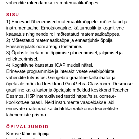
vahendite rakendamiseks matemaatikaõppes.
SISU
1) Erinevad lähenemised matemaatikaõppele: mõtestatud ja
instrumentaalne. Emotsionaalne, käitumuslik ja kognitiivne
kaasatus ning nende roll mõtestatud matemaatikaõppes.
2) Mõtestatud matemaatikaõpe ja ennastjuhtiv õppija.
Eneseregulatsiooni arengu toetamine.
3) Õpilaste toetamine õppimise planeerimisel, jälgimisel ja
reflekteerimisel.
4) Kognitiivne kaasatus ICAP mudeli näitel.
Erinevate programmide ja interaktiivsete veebipõhiste
vahendite tutvustus: Geogebra graafiline kalkulaator ja
õpetajale mõeldud keskkond GeoGebra Classroom, Desmose
graafiline kalkulaator ja õpetajale mõeldud keskkond Teacher
Desmos, H5P interaktiivsed testid https://sisuloome.e-
koolikott.ee baasil. Neid instrumente vaadeldakse läbi
erinevate matemaatika didaktika valdkonna teoreetiliste
lähenemiste prisma.
ÕPIVÄLJUNDID
Kuruse läbinud õppija: