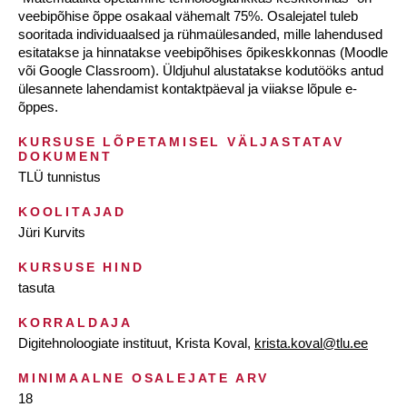
veebipõhise õppe osakaal vähemalt 75%. Osalejatel tuleb
sooritada individuaalsed ja rühmaülesanded, mille lahendused
esitatakse ja hinnatakse veebipõhises õpikeskkonnas (Moodle
või Google Classroom). Üldjuhul alustatakse kodutööks antud
ülesannete lahendamist kontaktpäeval ja viiakse lõpule e-
õppes.
KURSUSE LÕPETAMISEL VÄLJASTATAV
DOKUMENT
TLÜ tunnistus
KOOLITAJAD
Jüri Kurvits
KURSUSE HIND
tasuta
KORRALDAJA
Digitehnoloogiate instituut, Krista Koval,
krista.koval@tlu.ee
MINIMAALNE OSALEJATE ARV
18