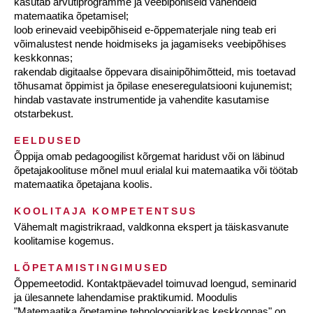
kasutab arvutiprogramme ja veebipõhiseid vahendeid
matemaatika õpetamisel;
loob erinevaid veebipõhiseid e-õppematerjale ning teab eri
võimalustest nende hoidmiseks ja jagamiseks veebipõhises
keskkonnas;
rakendab digitaalse õppevara disainipõhimõtteid, mis toetavad
tõhusamat õppimist ja õpilase eneseregulatsiooni kujunemist;
hindab vastavate instrumentide ja vahendite kasutamise
otstarbekust.
EELDUSED
Õppija omab pedagoogilist kõrgemat haridust või on läbinud
õpetajakoolituse mõnel muul erialal kui matemaatika või töötab
matemaatika õpetajana koolis.
KOOLITAJA KOMPETENTSUS
Vähemalt magistrikraad, valdkonna ekspert ja täiskasvanute
koolitamise kogemus.
LÕPETAMISTINGIMUSED
Õppemeetodid. Kontaktpäevadel toimuvad loengud, seminarid
ja ülesannete lahendamise praktikumid. Moodulis
"Matemaatika õpetamine tehnoloogiarikkas keskkonnas" on