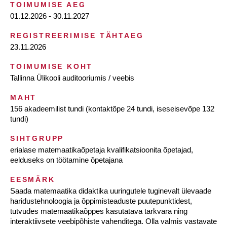
TOIMUMISE AEG
01.12.2026 - 30.11.2027
REGISTREERIMISE TÄHTAEG
23.11.2026
TOIMUMISE KOHT
Tallinna Ülikooli auditooriumis / veebis
MAHT
156 akadeemilist tundi (kontaktõpe 24 tundi, iseseisevõpe 132
tundi)
SIHTGRUPP
erialase matemaatikaõpetaja kvalifikatsioonita õpetajad,
eelduseks on töötamine õpetajana
EESMÄRK
Saada matemaatika didaktika uuringutele tuginevalt ülevaade
haridustehnoloogia ja õppimisteaduste puutepunktidest,
tutvudes matemaatikaõppes kasutatava tarkvara ning
interaktiivsete veebipõhiste vahenditega. Olla valmis vastavate