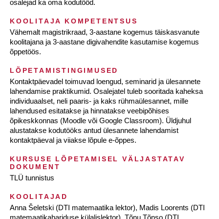
osalejad ka oma kodutööd.
KOOLITAJA KOMPETENTSUS
Vähemalt magistrikraad, 3-aastane kogemus täiskasvanute
koolitajana ja 3-aastane digivahendite kasutamise kogemus
õppetöös.
LÕPETAMISTINGIMUSED
Kontaktpäevadel toimuvad loengud, seminarid ja ülesannete
lahendamise praktikumid. Osalejatel tuleb sooritada kaheksa
individuaalset, neli paaris- ja kaks rühmaülesannet, mille
lahendused esitatakse ja hinnatakse veebipõhises
õpikeskkonnas (Moodle või Google Classroom). Üldjuhul
alustatakse kodutööks antud ülesannete lahendamist
kontaktpäeval ja viiakse lõpule e-õppes.
KURSUSE LÕPETAMISEL VÄLJASTATAV
DOKUMENT
TLÜ tunnistus
KOOLITAJAD
Anna Šeletski (DTI matemaatika lektor), Madis Loorents (DTI
matemaatikahariduse külalislektor), Tõnu Tõnso (DTI