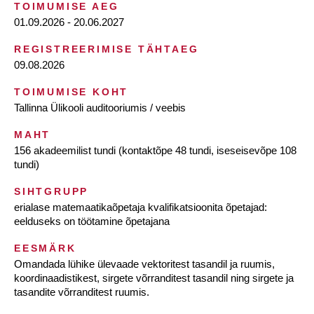
TOIMUMISE AEG
01.09.2026 - 20.06.2027
REGISTREERIMISE TÄHTAEG
09.08.2026
TOIMUMISE KOHT
Tallinna Ülikooli auditooriumis / veebis
MAHT
156 akadeemilist tundi (kontaktõpe 48 tundi, iseseisevõpe 108
tundi)
SIHTGRUPP
erialase matemaatikaõpetaja kvalifikatsioonita õpetajad:
eelduseks on töötamine õpetajana
EESMÄRK
Omandada lühike ülevaade vektoritest tasandil ja ruumis,
koordinaadistikest, sirgete võrranditest tasandil ning sirgete ja
tasandite võrranditest ruumis.