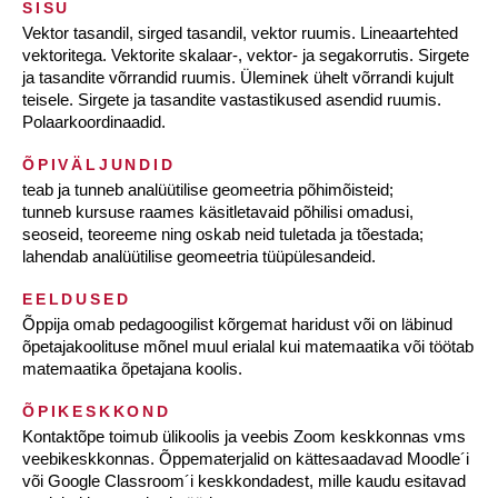
SISU
Vektor tasandil, sirged tasandil, vektor ruumis. Lineaartehted
vektoritega. Vektorite skalaar-, vektor- ja segakorrutis. Sirgete
ja tasandite võrrandid ruumis. Üleminek ühelt võrrandi kujult
teisele. Sirgete ja tasandite vastastikused asendid ruumis.
Polaarkoordinaadid.
ÕPIVÄLJUNDID
teab ja tunneb analüütilise geomeetria põhimõisteid;
tunneb kursuse raames käsitletavaid põhilisi omadusi,
seoseid, teoreeme ning oskab neid tuletada ja tõestada;
lahendab analüütilise geomeetria tüüpülesandeid.
EELDUSED
Õppija omab pedagoogilist kõrgemat haridust või on läbinud
õpetajakoolituse mõnel muul erialal kui matemaatika või töötab
matemaatika õpetajana koolis.
ÕPIKESKKOND
Kontaktõpe toimub ülikoolis ja veebis Zoom keskkonnas vms
veebikeskkonnas. Õppematerjalid on kättesaadavad Moodle´i
või Google Classroom´i keskkondadest, mille kaudu esitavad