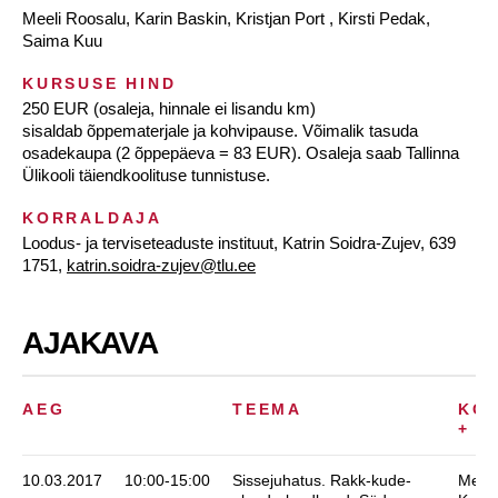
Meeli Roosalu, Karin Baskin, Kristjan Port , Kirsti Pedak,
Saima Kuu
KURSUSE HIND
250 EUR (osaleja, hinnale ei lisandu km)
sisaldab õppematerjale ja kohvipause. Võimalik tasuda
osadekaupa (2 õppepäeva = 83 EUR). Osaleja saab Tallinna
Ülikooli täiendkoolituse tunnistuse.
KORRALDAJA
Loodus- ja terviseteaduste instituut, Katrin Soidra-Zujev, 639
1751,
katrin.soidra-zujev@tlu.ee
AJAKAVA
AEG
TEEMA
KOO
+ A
10.03.2017
10:00-15:00
Sissejuhatus. Rakk-kude-
Meeli