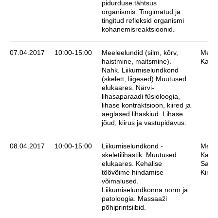
pidurduse tähtsus
organismis. Tingimatud ja
tingitud refleksid organismi
kohanemisreaktsioonid.
07.04.2017
10:00-15:00
Meeleelundid (silm, kõrv,
Meeli
haistmine, maitsmine).
Karin
Nahk. Liikumiselundkond
(skelett, liigesed).Muutused
elukaares. Närvi-
lihasaparaadi füsioloogia,
lihase kontraktsioon, kiired ja
aeglased lihaskiud. Lihase
jõud, kiirus ja vastupidavus.
08.04.2017
10:00-15:00
Liikumiselundkond -
Meeli
skeletilihastik. Muutused
Karin
elukaares. Kehalise
Saim
töövõime hindamise
Kirst
võimalused.
Liikumiselundkonna norm ja
patoloogia. Massaaži
põhiprintsiibid.