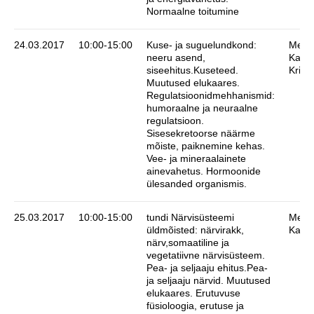
Normaalne toitumine
24.03.2017
10:00-15:00
Kuse- ja suguelundkond:
Meeli
neeru asend,
Karin
siseehitus.Kuseteed.
Kristj
Muutused elukaares.
Regulatsioonidmehhanismid:
humoraalne ja neuraalne
regulatsioon.
Sisesekretoorse näärme
mõiste, paiknemine kehas.
Vee- ja mineraalainete
ainevahetus. Hormoonide
ülesanded organismis.
25.03.2017
10:00-15:00
tundi Närvisüsteemi
Meeli
üldmõisted: närvirakk,
Karin
närv,somaatiline ja
vegetatiivne närvisüsteem.
Pea- ja seljaaju ehitus.Pea-
ja seljaaju närvid. Muutused
elukaares. Erutuvuse
füsioloogia, erutuse ja