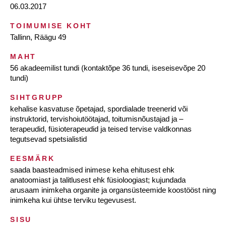
06.03.2017
TOIMUMISE KOHT
Tallinn, Räägu 49
MAHT
56 akadeemilist tundi (kontaktõpe 36 tundi, iseseisevõpe 20
tundi)
SIHTGRUPP
kehalise kasvatuse õpetajad, spordialade treenerid või
instruktorid, tervishoiutöötajad, toitumisnõustajad ja –
terapeudid, füsioterapeudid ja teised tervise valdkonnas
tegutsevad spetsialistid
EESMÄRK
saada baasteadmised inimese keha ehitusest ehk
anatoomiast ja talitlusest ehk füsioloogiast; kujundada
arusaam inimkeha organite ja organsüsteemide koostööst ning
inimkeha kui ühtse terviku tegevusest.
SISU