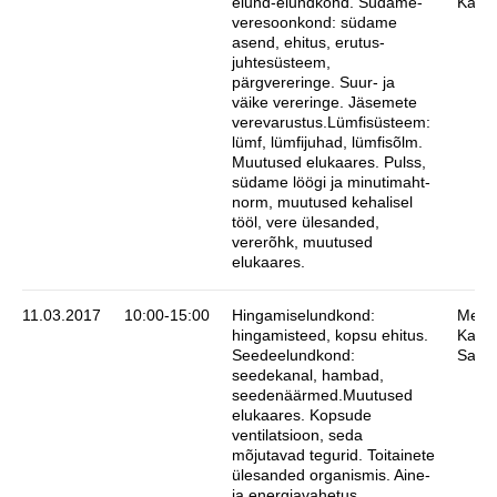
elund-elundkond. Südame-
Karin
veresoonkond: südame
asend, ehitus, erutus-
juhtesüsteem,
pärgvereringe. Suur- ja
väike vereringe. Jäsemete
verevarustus.Lümfisüsteem:
lümf, lümfijuhad, lümfisõlm.
Muutused elukaares. Pulss,
südame löögi ja minutimaht-
norm, muutused kehalisel
tööl, vere ülesanded,
vererõhk, muutused
elukaares.
11.03.2017
10:00-15:00
Hingamiselundkond:
Meeli
hingamisteed, kopsu ehitus.
Karin
Seedeelundkond:
Saim
seedekanal, hambad,
seedenäärmed.Muutused
elukaares. Kopsude
ventilatsioon, seda
mõjutavad tegurid. Toitainete
ülesanded organismis. Aine-
ja energiavahetus.