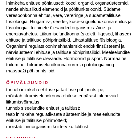
Inimkeha ehituse põhialused: koed, organid, organsüsteemid,
nende ehituslikud elemendid ja põhifunktsioonid. Südame
veresoonkonna ehitus, vere, vereringe ja südametalitluse
füsioloogia. Hingamis-, seede-, kuse-suguelundkonna ehitus ja
füsioloogia. Toitainete ülesanded organismis. Aine- ja
energiavahetus. Liikumiselundkonna (skelett, liigesed, lihased)
ehituse ja talitluse põhiprintsiibid. Lihastalitluse füsioloogia.
Organismi regulatsioonimehhanismid: endokriinsüsteemi ja
närvisüsteemi ehituse ja talitluse põhiprintsiibid. Meeleelundite
ehituse ja talitluse ülevaade. Hormoonid ja sport. Normaalne
toitumine. Liikumiselundkonna norm ja patoloogia ning
massaaži põhiprintsiibid.
ÕPIVÄLJUNDID
tunneb inimkeha ehituse ja talitluse põhiprintsiipe;
mõistab liikumiselundkonna ehituse eripärast tulenevaid
liikumisvõimalusi;
tunneb siseelundite ehitust ja talitlust;
teab inimkeha regulatiivsete süsteemide ja meeleelundite
ehituse ja talitluse põhimõtteid;
mõistab inimorganismi kui terviku talitlust.