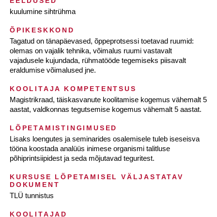
EELDUSED
kuulumine sihtrühma
ÕPIKESKKOND
Tagatud on tänapäevased, õppeprotsessi toetavad ruumid:
olemas on vajalik tehnika, võimalus ruumi vastavalt
vajadusele kujundada, rühmatööde tegemiseks piisavalt
eraldumise võimalused jne.
KOOLITAJA KOMPETENTSUS
Magistrikraad, täiskasvanute koolitamise kogemus vähemalt 5
aastat, valdkonnas tegutsemise kogemus vähemalt 5 aastat.
LÕPETAMISTINGIMUSED
Lisaks loengutes ja seminarides osalemisele tuleb iseseisva
tööna koostada analüüs inimese organismi talitluse
põhiprintsiipidest ja seda mõjutavad teguritest.
KURSUSE LÕPETAMISEL VÄLJASTATAV
DOKUMENT
TLÜ tunnistus
KOOLITAJAD