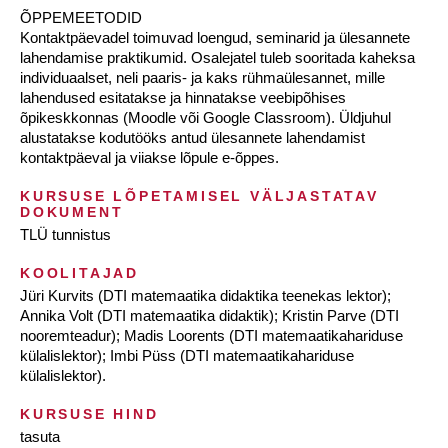
ÕPPEMEETODID
Kontaktpäevadel toimuvad loengud, seminarid ja ülesannete
lahendamise praktikumid. Osalejatel tuleb sooritada kaheksa
individuaalset, neli paaris- ja kaks rühmaülesannet, mille
lahendused esitatakse ja hinnatakse veebipõhises
õpikeskkonnas (Moodle või Google Classroom). Üldjuhul
alustatakse kodutööks antud ülesannete lahendamist
kontaktpäeval ja viiakse lõpule e-õppes.
KURSUSE LÕPETAMISEL VÄLJASTATAV
DOKUMENT
TLÜ tunnistus
KOOLITAJAD
Jüri Kurvits (DTI matemaatika didaktika teenekas lektor);
Annika Volt (DTI matemaatika didaktik); Kristin Parve (DTI
nooremteadur); Madis Loorents (DTI matemaatikahariduse
külalislektor); Imbi Püss (DTI matemaatikahariduse
külalislektor).
KURSUSE HIND
tasuta