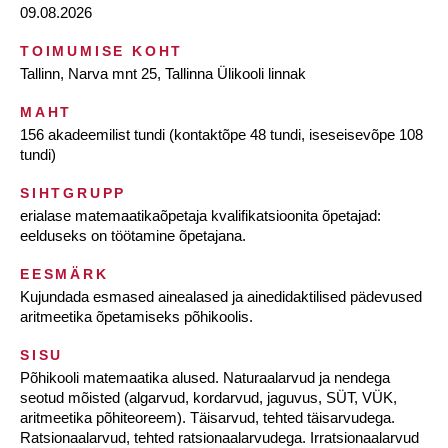
09.08.2026
TOIMUMISE KOHT
Tallinn, Narva mnt 25, Tallinna Ülikooli linnak
MAHT
156 akadeemilist tundi (kontaktõpe 48 tundi, iseseisevõpe 108
tundi)
SIHTGRUPP
erialase matemaatikaõpetaja kvalifikatsioonita õpetajad:
eelduseks on töötamine õpetajana.
EESMÄRK
Kujundada esmased ainealased ja ainedidaktilised pädevused
aritmeetika õpetamiseks põhikoolis.
SISU
Põhikooli matemaatika alused. Naturaalarvud ja nendega
seotud mõisted (algarvud, kordarvud, jaguvus, SÜT, VÜK,
aritmeetika põhiteoreem). Täisarvud, tehted täisarvudega.
Ratsionaalarvud, tehted ratsionaalarvudega. Irratsionaalarvud