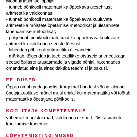
Mooduli läbimisel õppija:
- tunneb põhikooli matemaatika õppekava ülesehitust
aritmeetika valdkonnas;
- tunneb põhikooli matemaatika õppekavva kuuluvate
aritmeetika mõistete õpetamise metoodikat ja ülesannete
lahendamise metoodikat;
- põhjendab põhikooli matemaatika õppekavva kuuluvate
aritmeetika valdkonna seoste tõesust;
- lahendab põhikooli aritmeetika ülesandeid;
- märkab, tõlgendab ja teeb teadlikke otsuseid aritmeetikaga
seotud õpilaste arusaamade ja vigade põhjal, rakendades
omandatud aine ja ainedidaktika teadmisi ja oskusi.
EELDUSED
Õppija omab pedagoogilist kõrgemat haridust või on läbinud
õpetajakoolituse mõnel muul erialal kui matemaatika või töötab
matemaatika õpetajana põhikoolis.
KOOLITAJA KOMPETENTSUS
vähemalt magistrikraad, valdkonna ekspert, täiskasvanute
koolitamise kogemus
LÕPETAMISTINGIMUSED