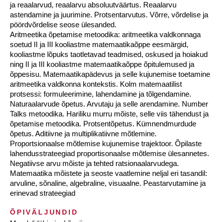
ja reaalarvud, reaalarvu absoluutväärtus. Reaalarvu
astendamine ja juurimine. Protsentarvutus. Võrre, võrdelise ja
pöördvõrdelise seose ülesanded.
Aritmeetika õpetamise metoodika: aritmeetika valdkonnaga
soetud II ja III kooliastme matemaatikaõppe eesmärgid,
kooliastme lõpuks taotletavad teadmised, oskused ja hoiakud
ning II ja III kooliastme matemaatikaõppe õpitulemused ja
õppesisu. Matemaatikapädevus ja selle kujunemise toetamine
aritmeetika valdkonna kontekstis. Kolm matemaatilist
protsessi: formuleerimine, lahendamine ja tõlgendamine.
Naturaalarvude õpetus. Arvutaju ja selle arendamine. Number
Talks metoodika. Hariliku murru mõiste, selle viis tähendust ja
õpetamise metoodika. Protsentõpetus. Kümnendmurdude
õpetus. Aditiivne ja multiplikatiivne mõtlemine.
Proportsionaalse mõtlemise kujunemise trajektoor. Õpilaste
lahendusstrateegiad proportisonaalse mõtlemise ülesannetes.
Negatiivse arvu mõiste ja tehted ratsionaalarvudega.
Matemaatika mõistete ja seoste vaatlemine neljal eri tasandil:
arvuline, sõnaline, algebraline, visuaalne. Peastarvutamine ja
erinevad strateegiad
ÕPIVÄLJUNDID