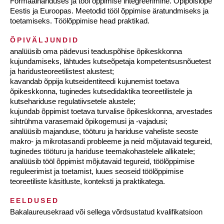
Formaalhariduses ja tööl õppimise integreerimine. Õpipoisiõpe
Eestis ja Euroopas. Meetodid tööl õppimise äratundmiseks ja
toetamiseks. Töölõppimise head praktikad.
ÕPIVÄLJUNDID
analüüsib oma pädevusi teaduspõhise õpikeskkonna
kujundamiseks, lähtudes kutseõpetaja kompetentsusnõuetest
ja haridusteoreetilistest alustest;
kavandab õppija kutseidentiteedi kujunemist toetava
õpikeskkonna, tuginedes kutsedidaktika teoreetilistele ja
kutsehariduse regulatiivsetele alustele;
kujundab õppimist toetava turvalise õpikeskkonna, arvestades
sihtrühma varasemaid õpikogemusi ja -vajadusi;
analüüsib majanduse, tööturu ja hariduse vaheliste seoste
makro- ja mikrotasandi probleeme ja neid mõjutavaid tegureid,
tuginedes tööturu ja hariduse teemakohastelele allikatele;
analüüsib tööl õppimist mõjutavaid tegureid, töölõppimise
reguleerimist ja toetamist, luues seoseid töölõppimise
teoreetiliste käsitluste, konteksti ja praktikatega.
EELDUSED
Bakalaureusekraad või sellega võrdsustatud kvalifikatsioon