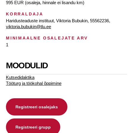
995 EUR (osaleja, hinnale ei lisandu km)
KORRALDAJA
Haridusteaduste instituut, Viktoria Bubukin, 55562236,
viktoria.bubukin@tlu.ee
MINIMAALNE OSALEJATE ARV
1
MOODULID
Kutsedidaktika
Tööturg ja töökohal õppimine
Registreeri osalejaks
Registreeri grupp