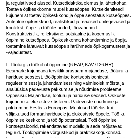
ja regulatiivsed alused. Kutsedidaktika olemus ja lähtekohad.
Toetava õpikeskkonna mudel kutseõppes. Kutseidentiteedi
kujunemist toetav õpikeskkond ja õppe seostatus kutseõppes.
Autentne õpikeskkond, realistlikud ja reaalsed õpitegevused ja
kontekst, õppe- ja tööülesanded, töövahendid.
Konstruktivistlik, refleksiivne, sotsiaalne ja kogemuslik
õppimine kutseõppes. Õpikeskkonna kohandamine ja õppija
toetamine lähtuvalt kutseõppe sihtrühmade õpikogemustest ja
-vajadustest.
II Tööturg ja töökohal õppimine (6 EAP, KAV7126.HR)
Eesmärk: kujundada terviklik arusaam majanduse, tööturu ja
hariduse seostest, töölõppimise kontseptsioonidest,
reguleerimisest ja juhendamisest ning valmisolek mõista ja
analüüsida pädevuste pakkumise ja nõudmise probleeme.
Õppesisu: Majanduse, tööturu ja hariduse seosed. Oskuste
kujunemise elukestev süsteem. Pädevuste nõudmine ja
pakkumine Eestis ja Euroopas. Muutused tööelus kui
väljakutsed formaalharidusele ja elukestvale õppele. Töö kui
õppimise keskkond ja töö õpipotentsiaal. Tööl õppimise
kontseptsioonid, rakendatavad mudelid ja seda mõjutavad
tegurid. Töölõppimise võrgustikud ja praktikakogukonnad.