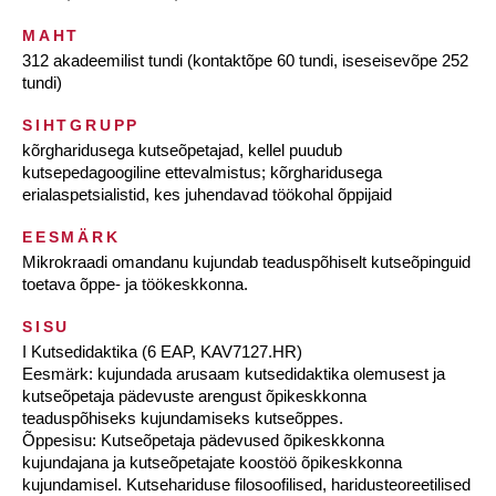
MAHT
312 akadeemilist tundi (kontaktõpe 60 tundi, iseseisevõpe 252
tundi)
SIHTGRUPP
kõrgharidusega kutseõpetajad, kellel puudub
kutsepedagoogiline ettevalmistus; kõrgharidusega
erialaspetsialistid, kes juhendavad töökohal õppijaid
EESMÄRK
Mikrokraadi omandanu kujundab teaduspõhiselt kutseõpinguid
toetava õppe- ja töökeskkonna.
SISU
I Kutsedidaktika (6 EAP, KAV7127.HR)
Eesmärk: kujundada arusaam kutsedidaktika olemusest ja
kutseõpetaja pädevuste arengust õpikeskkonna
teaduspõhiseks kujundamiseks kutseõppes.
Õppesisu: Kutseõpetaja pädevused õpikeskkonna
kujundajana ja kutseõpetajate koostöö õpikeskkonna
kujundamisel. Kutsehariduse filosoofilised, haridusteoreetilised