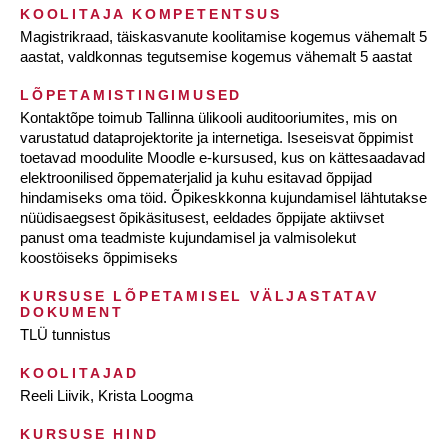
KOOLITAJA KOMPETENTSUS
Magistrikraad, täiskasvanute koolitamise kogemus vähemalt 5
aastat, valdkonnas tegutsemise kogemus vähemalt 5 aastat
LÕPETAMISTINGIMUSED
Kontaktõpe toimub Tallinna ülikooli auditooriumites, mis on
varustatud dataprojektorite ja internetiga. Iseseisvat õppimist
toetavad moodulite Moodle e-kursused, kus on kättesaadavad
elektroonilised õppematerjalid ja kuhu esitavad õppijad
hindamiseks oma töid. Õpikeskkonna kujundamisel lähtutakse
nüüdisaegsest õpikäsitusest, eeldades õppijate aktiivset
panust oma teadmiste kujundamisel ja valmisolekut
koostöiseks õppimiseks
KURSUSE LÕPETAMISEL VÄLJASTATAV
DOKUMENT
TLÜ tunnistus
KOOLITAJAD
Reeli Liivik, Krista Loogma
KURSUSE HIND