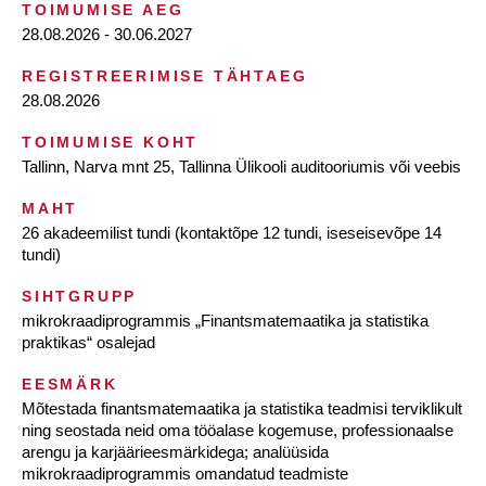
TOIMUMISE AEG
28.08.2026 - 30.06.2027
REGISTREERIMISE TÄHTAEG
28.08.2026
TOIMUMISE KOHT
Tallinn, Narva mnt 25, Tallinna Ülikooli auditooriumis või veebis
MAHT
26 akadeemilist tundi (kontaktõpe 12 tundi, iseseisevõpe 14
tundi)
SIHTGRUPP
mikrokraadiprogrammis „Finantsmatemaatika ja statistika
praktikas“ osalejad
EESMÄRK
Mõtestada finantsmatemaatika ja statistika teadmisi terviklikult
ning seostada neid oma tööalase kogemuse, professionaalse
arengu ja karjäärieesmärkidega; analüüsida
mikrokraadiprogrammis omandatud teadmiste