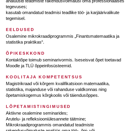
analüüsib teadmiste rakendusvõimalusi oma professionaalses
tegevuses;
kasutab omandatud teadmisi teadlike töö- ja karjäärivalikute
tegemisel.
EELDUSED
Osalemine mikrokraadiprogrammis „Finantsmatemaatika ja
statistika praktikas“.
ÕPIKESKKOND
Kontaktõpe toimub seminarivormis. Iseseisvat õpet toetavad
Moodle ja TLÜ õppeinfosüsteemid.
KOOLITAJA KOMPETENTSUS
Magistrikraad või kõrgem kvalifikatsioon matemaatika,
statistika, majanduse või rahanduse valdkonnas ning
õpetamiskogemus kõrgkoolis või täiendusõppes.
LÕPETAMISTINGIMUSED
Aktiivne osalemine seminarides;
Arutelu- ja refleksiooniülesannete täitmine;
Mikrokraadiprogrammis omandatud teadmiste
rakendusvõimaluste analüüs oma töö-, õpi- või