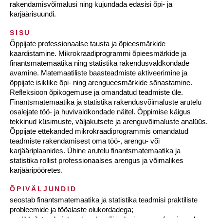
rakendamisvõimalusi ning kujundada edasisi õpi- ja
karjäärisuundi.
SISU
Õppijate professionaalse tausta ja õpieesmärkide
kaardistamine. Mikrokraadiprogrammi õpieesmärkide ja
finantsmatemaatika ning statistika rakendusvaldkondade
avamine. Matemaatiliste baasteadmiste aktiveerimine ja
õppijate isiklike õpi- ning arengueesmärkide sõnastamine.
Refleksioon õpikogemuse ja omandatud teadmiste üle.
Finantsmatemaatika ja statistika rakendusvõimaluste arutelu
osalejate töö- ja huvivaldkondade näitel. Õppimise käigus
tekkinud küsimuste, väljakutsete ja arenguvõimaluste analüüs.
Õppijate ettekanded mikrokraadiprogrammis omandatud
teadmiste rakendamisest oma töö-, arengu- või
karjääriplaanides. Ühine arutelu finantsmatemaatika ja
statistika rollist professionaalses arengus ja võimalikes
karjääripööretes.
ÕPIVÄLJUNDID
seostab finantsmatemaatika ja statistika teadmisi praktiliste
probleemide ja tööalaste olukordadega;