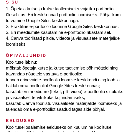
SISU
1. Õpetaja kutse ja kutse taotlemiseks vajaliku portfoolio
ülesehitus. Eri keskkonnad portfoolio loomiseks. Põhjalikum
tutvumine Google Sites keskkonnaga.
2. Praktiline e-portfoolio loomine Google Sites keskkonnas.
3. Eri meediumite kasutamine e-portfoolio rikastamisel.
4. Canva tööriistad piltide, videote ja visuaalsete materjalide
loomiseks
ÕPIVÄLJUNDID
Koolituse läbinu:
mõistab õpetaja kutse ja kutse taotlemise põhimõtteid ning
kavandab nõuetele vastava e-portfoolio;
tunneb erinevaid e-portfoolio loomise keskkondi ning loob ja
haldab oma portfooliot Google Sites keskkonnas;
kasutab eri meediume (tekst, pilt, video) e-portfoolio sisukaks
ja visuaalselt terviklikuks kujundamiseks;
kasutab Canva tööriistu visuaalsete materjalide loomiseks ja
täiendab oma e-portfooliot saadud tagasiside põhjal.
EELDUSED
Koolitusel osalemise eelduseks on kuulumine koolituse