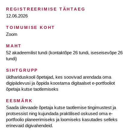
REGISTREERIMISE TÄHTAEG
12.06.2026
TOIMUMISE KOHT
Zoom
MAHT
52 akadeemilist tundi (kontaktõpe 26 tundi, iseseisevõpe 26
tundi)
SIHTGRUPP
üldhariduskooli õpetajad, kes soovivad arendada oma
digipädevusi ja õppida koostama digitaalset e-portfooliot
õpetaja kutse taotlemiseks
EESMÄRK
Saada ülevaade õpetaja kutse taotlemise tingimustest ja
protsessist ning kujundada praktilised oskused oma e-
portfoolio planeerimiseks ja loomiseks kasutades selleks
erinevaid digivahendeid.