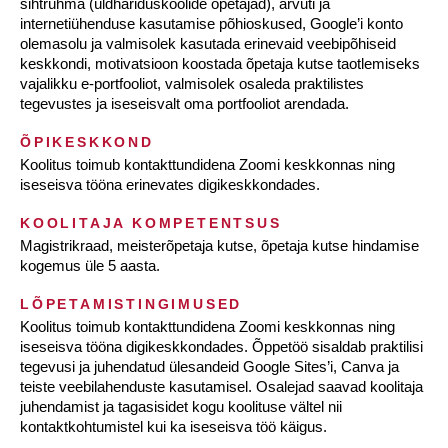
sihtrühma (üldhariduskoolide õpetajad), arvuti ja
internetiühenduse kasutamise põhioskused, Google’i konto
olemasolu ja valmisolek kasutada erinevaid veebipõhiseid
keskkondi, motivatsioon koostada õpetaja kutse taotlemiseks
vajalikku e-portfooliot, valmisolek osaleda praktilistes
tegevustes ja iseseisvalt oma portfooliot arendada.
ÕPIKESKKOND
Koolitus toimub kontakttundidena Zoomi keskkonnas ning
iseseisva tööna erinevates digikeskkondades.
KOOLITAJA KOMPETENTSUS
Magistrikraad, meisterõpetaja kutse, õpetaja kutse hindamise
kogemus üle 5 aasta.
LÕPETAMISTINGIMUSED
Koolitus toimub kontakttundidena Zoomi keskkonnas ning
iseseisva tööna digikeskkondades. Õppetöö sisaldab praktilisi
tegevusi ja juhendatud ülesandeid Google Sites’i, Canva ja
teiste veebilahenduste kasutamisel. Osalejad saavad koolitaja
juhendamist ja tagasisidet kogu koolituse vältel nii
kontaktkohtumistel kui ka iseseisva töö käigus.