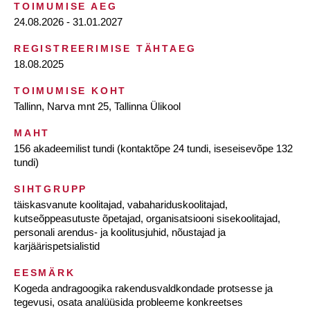
TOIMUMISE AEG
24.08.2026 - 31.01.2027
REGISTREERIMISE TÄHTAEG
18.08.2025
TOIMUMISE KOHT
Tallinn, Narva mnt 25, Tallinna Ülikool
MAHT
156 akadeemilist tundi (kontaktõpe 24 tundi, iseseisevõpe 132
tundi)
SIHTGRUPP
täiskasvanute koolitajad, vabahariduskoolitajad,
kutseõppeasutuste õpetajad, organisatsiooni sisekoolitajad,
personali arendus- ja koolitusjuhid, nõustajad ja
karjäärispetsialistid
EESMÄRK
Kogeda andragoogika rakendusvaldkondade protsesse ja
tegevusi, osata analüüsida probleeme konkreetses