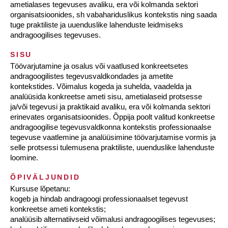
ametialases tegevuses avaliku, era või kolmanda sektori
organisatsioonides, sh vabahariduslikus kontekstis ning saada
tuge praktiliste ja uuenduslike lahenduste leidmiseks
andragoogilises tegevuses.
SISU
Töövarjutamine ja osalus või vaatlused konkreetsetes
andragoogilistes tegevusvaldkondades ja ametite
kontekstides. Võimalus kogeda ja suhelda, vaadelda ja
analüüsida konkreetse ameti sisu, ametialaseid protsesse
ja/või tegevusi ja praktikaid avaliku, era või kolmanda sektori
erinevates organisatsioonides. Õppija poolt valitud konkreetse
andragoogilise tegevusvaldkonna kontekstis professionaalse
tegevuse vaatlemine ja analüüsimine töövarjutamise vormis ja
selle protsessi tulemusena praktiliste, uuenduslike lahenduste
loomine.
ÕPIVÄLJUNDID
Kursuse lõpetanu:
kogeb ja hindab andragoogi professionaalset tegevust
konkreetse ameti kontekstis;
analüüsib alternatiivseid võimalusi andragoogilises tegevuses;