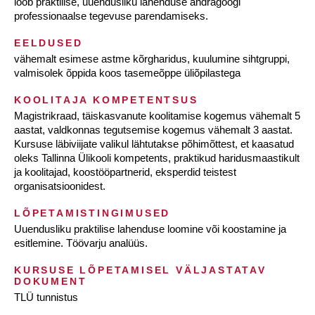
loob praktilise, uuendusliku lahenduse andragoogi
professionaalse tegevuse parendamiseks.
EELDUSED
vähemalt esimese astme kõrgharidus, kuulumine sihtgruppi,
valmisolek õppida koos tasemeõppe üliõpilastega
KOOLITAJA KOMPETENTSUS
Magistrikraad, täiskasvanute koolitamise kogemus vähemalt 5
aastat, valdkonnas tegutsemise kogemus vähemalt 3 aastat.
Kursuse läbiviijate valikul lähtutakse põhimõttest, et kaasatud
oleks Tallinna Ülikooli kompetents, praktikud haridusmaastikult
ja koolitajad, koostööpartnerid, eksperdid teistest
organisatsioonidest.
LÕPETAMISTINGIMUSED
Uuendusliku praktilise lahenduse loomine või koostamine ja
esitlemine. Töövarju analüüs.
KURSUSE LÕPETAMISEL VÄLJASTATAV
DOKUMENT
TLÜ tunnistus