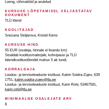
Loeng, rühmatööd ja arutelud
KURSUSE LÕPETAMISEL VÄLJASTATAV
DOKUMENT
TLÜ tõend
KOOLITAJAD
Snezana Stoljarova, Kristel Kiens
KURSUSE HIND
55 EUR (osaleja, hinnale ei lisandu km)
Sisaldab koolitusmaterjale, kohvipausi ja TLÜ
täiendkoolitustõendid mahus 5 ak tundi.
KORRALDAJA
Loodus- ja terviseteaduste instituut, Katrin Soidra-Zujev, 639
1751,
katrin.soidra-zujev@tlu.ee
Loodus- ja terviseteaduste instituut, Karin Rohi, 53467581,
karin.rohi@tlu.ee
MINIMAALNE OSALEJATE ARV
8