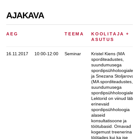
AJAKAVA
AEG
TEEMA
KOOLITAJA +
ASUTUS
16.11.2017
10:00-12:00
Seminar
Kristel Kiens (MA
sporditeadustes,
suundumusega
spordipsühholoogiale)
ja Snezana Stoljarova
(MA sporditeadustes,
suundumusega
spordipsühholoogiale).
Lektorid on viinud läbi
erinevaid
spordipsühholoogia
alaseid
konsultatisoone ja
töötubasid. Omavad
kogemust treenerina
töötades kui ka ise