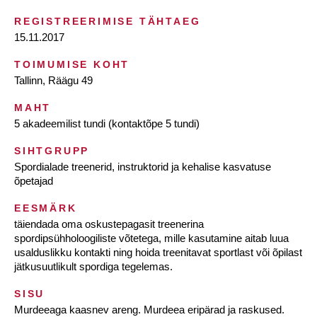
REGISTREERIMISE TÄHTAEG
15.11.2017
TOIMUMISE KOHT
Tallinn, Räägu 49
MAHT
5 akadeemilist tundi (kontaktõpe 5 tundi)
SIHTGRUPP
Spordialade treenerid, instruktorid ja kehalise kasvatuse
õpetajad
EESMÄRK
täiendada oma oskustepagasit treenerina
spordipsühholoogiliste võtetega, mille kasutamine aitab luua
usalduslikku kontakti ning hoida treenitavat sportlast või õpilast
jätkusuutlikult spordiga tegelemas.
SISU
Murdeeaga kaasnev areng. Murdeea eripärad ja raskused.