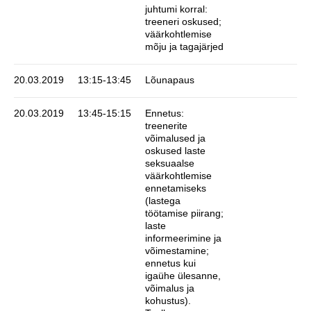
juhtumi korral:
treeneri oskused;
väärkohtlemise
mõju ja tagajärjed
20.03.2019
13:15-13:45
Lõunapaus
20.03.2019
13:45-15:15
Ennetus:
treenerite
võimalused ja
oskused laste
seksuaalse
väärkohtlemise
ennetamiseks
(lastega
töötamise piirang;
laste
informeerimine ja
võimestamine;
ennetus kui
igaühe ülesanne,
võimalus ja
kohustus).