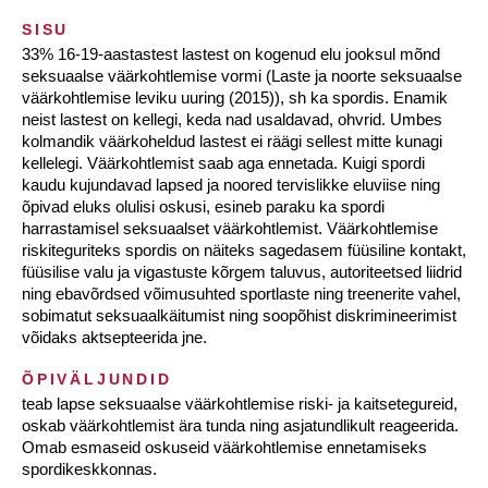
SISU
33% 16-19-aastastest lastest on kogenud elu jooksul mõnd
seksuaalse väärkohtlemise vormi (Laste ja noorte seksuaalse
väärkohtlemise leviku uuring (2015)), sh ka spordis. Enamik
neist lastest on kellegi, keda nad usaldavad, ohvrid. Umbes
kolmandik väärkoheldud lastest ei räägi sellest mitte kunagi
kellelegi. Väärkohtlemist saab aga ennetada. Kuigi spordi
kaudu kujundavad lapsed ja noored tervislikke eluviise ning
õpivad eluks olulisi oskusi, esineb paraku ka spordi
harrastamisel seksuaalset väärkohtlemist. Väärkohtlemise
riskiteguriteks spordis on näiteks sagedasem füüsiline kontakt,
füüsilise valu ja vigastuste kõrgem taluvus, autoriteetsed liidrid
ning ebavõrdsed võimusuhted sportlaste ning treenerite vahel,
sobimatut seksuaalkäitumist ning soopõhist diskrimineerimist
võidaks aktsepteerida jne.
ÕPIVÄLJUNDID
teab lapse seksuaalse väärkohtlemise riski- ja kaitsetegureid,
oskab väärkohtlemist ära tunda ning asjatundlikult reageerida.
Omab esmaseid oskuseid väärkohtlemise ennetamiseks
spordikeskkonnas.