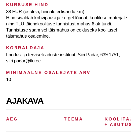
KURSUSE HIND
38 EUR (osaleja, hinnale ei lisandu km)
Hind sisaldab kohvipausi ja kerget lõunat, koolituse materjale
ning TLÜ täiendkoolituse tunnistust mahus 6 ak tundi.
Tunnistuse saamisel täismahus on eelduseks koolitusel
täismahus osalemine.
KORRALDAJA
Loodus- ja terviseteaduste instituut, Siiri Padar, 639 1751,
siiri.padar@tlu.ee
MINIMAALNE OSALEJATE ARV
10
AJAKAVA
AEG
TEEMA
KOOLITAJ
+ ASUTUS