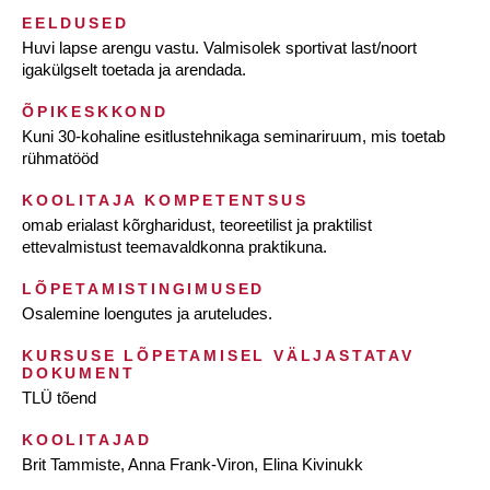
EELDUSED
Huvi lapse arengu vastu. Valmisolek sportivat last/noort
igakülgselt toetada ja arendada.
ÕPIKESKKOND
Kuni 30-kohaline esitlustehnikaga seminariruum, mis toetab
rühmatööd
KOOLITAJA KOMPETENTSUS
omab erialast kõrgharidust, teoreetilist ja praktilist
ettevalmistust teemavaldkonna praktikuna.
LÕPETAMISTINGIMUSED
Osalemine loengutes ja aruteludes.
KURSUSE LÕPETAMISEL VÄLJASTATAV
DOKUMENT
TLÜ tõend
KOOLITAJAD
Brit Tammiste, Anna Frank-Viron, Elina Kivinukk