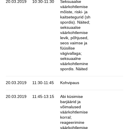
20.03.2019
10:30-11:30
Seksuaalse
väärkohtlemise
mõiste, riski- ja
kaitsetegurid (sh
spordis). Näited;
seksuaalse
väärkohtlemise
levik, põhjused,
seos vaimse ja
füüsilise
vägivallaga;
seksuaalne
väärkohtlemine
spordis. Näited
20.03.2019
11:30-11:45
Kohvipaus
20.03.2019
11:45-13:15
Abi küsimise
barjäärid ja
võimalused
väärkohtlemise
korral;
reageerimine
väärkohtlemise