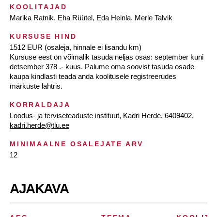
KOOLITAJAD
Marika Ratnik, Eha Rüütel, Eda Heinla, Merle Talvik
KURSUSE HIND
1512 EUR (osaleja, hinnale ei lisandu km)
Kursuse eest on võimalik tasuda neljas osas: september kuni
detsember 378 .- kuus. Palume oma soovist tasuda osade
kaupa kindlasti teada anda koolitusele registreerudes
märkuste lahtris.
KORRALDAJA
Loodus- ja terviseteaduste instituut, Kadri Herde, 6409402,
kadri.herde@tlu.ee
MINIMAALNE OSALEJATE ARV
12
AJAKAVA