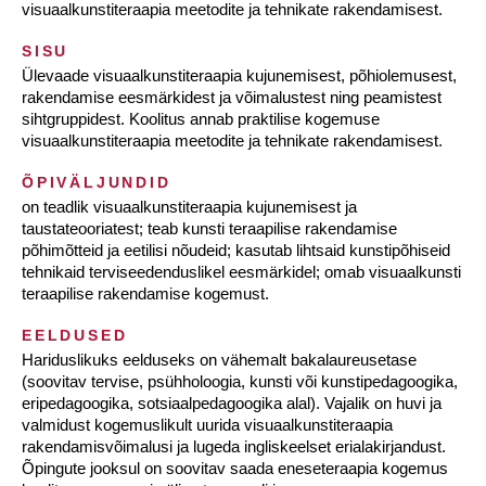
visuaalkunstiteraapia meetodite ja tehnikate rakendamisest.
SISU
Ülevaade visuaalkunstiteraapia kujunemisest, põhiolemusest,
rakendamise eesmärkidest ja võimalustest ning peamistest
sihtgruppidest. Koolitus annab praktilise kogemuse
visuaalkunstiteraapia meetodite ja tehnikate rakendamisest.
ÕPIVÄLJUNDID
on teadlik visuaalkunstiteraapia kujunemisest ja
taustateooriatest; teab kunsti teraapilise rakendamise
põhimõtteid ja eetilisi nõudeid; kasutab lihtsaid kunstipõhiseid
tehnikaid terviseedenduslikel eesmärkidel; omab visuaalkunsti
teraapilise rakendamise kogemust.
EELDUSED
Hariduslikuks eelduseks on vähemalt bakalaureusetase
(soovitav tervise, psühholoogia, kunsti või kunstipedagoogika,
eripedagoogika, sotsiaalpedagoogika alal). Vajalik on huvi ja
valmidust kogemuslikult uurida visuaalkunstiteraapia
rakendamisvõimalusi ja lugeda ingliskeelset erialakirjandust.
Õpingute jooksul on soovitav saada eneseteraapia kogemus