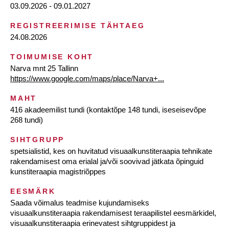
03.09.2026 - 09.01.2027
REGISTREERIMISE TÄHTAEG
24.08.2026
TOIMUMISE KOHT
Narva mnt 25 Tallinn
https://www.google.com/maps/place/Narva+...
MAHT
416 akadeemilist tundi (kontaktõpe 148 tundi, iseseisevõpe
268 tundi)
SIHTGRUPP
spetsialistid, kes on huvitatud visuaalkunstiteraapia tehnikate
rakendamisest oma erialal ja/või soovivad jätkata õpinguid
kunstiteraapia magistriõppes
EESMÄRK
Saada võimalus teadmise kujundamiseks
visuaalkunstiteraapia rakendamisest teraapilistel eesmärkidel,
visuaalkunstiteraapia erinevatest sihtgruppidest ja