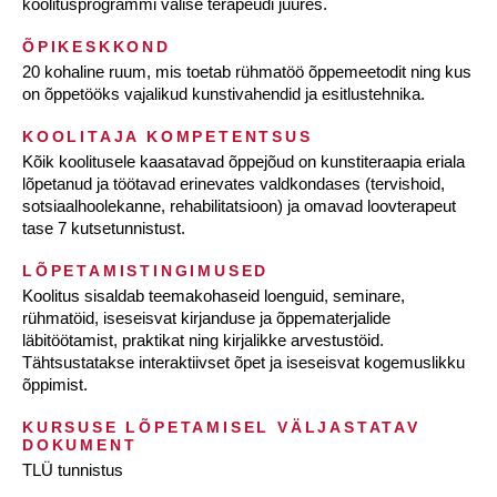
koolitusprogrammi välise terapeudi juures.
ÕPIKESKKOND
20 kohaline ruum, mis toetab rühmatöö õppemeetodit ning kus
on õppetööks vajalikud kunstivahendid ja esitlustehnika.
KOOLITAJA KOMPETENTSUS
Kõik koolitusele kaasatavad õppejõud on kunstiteraapia eriala
lõpetanud ja töötavad erinevates valdkondases (tervishoid,
sotsiaalhoolekanne, rehabilitatsioon) ja omavad loovterapeut
tase 7 kutsetunnistust.
LÕPETAMISTINGIMUSED
Koolitus sisaldab teemakohaseid loenguid, seminare,
rühmatöid, iseseisvat kirjanduse ja õppematerjalide
läbitöötamist, praktikat ning kirjalikke arvestustöid.
Tähtsustatakse interaktiivset õpet ja iseseisvat kogemuslikku
õppimist.
KURSUSE LÕPETAMISEL VÄLJASTATAV
DOKUMENT
TLÜ tunnistus