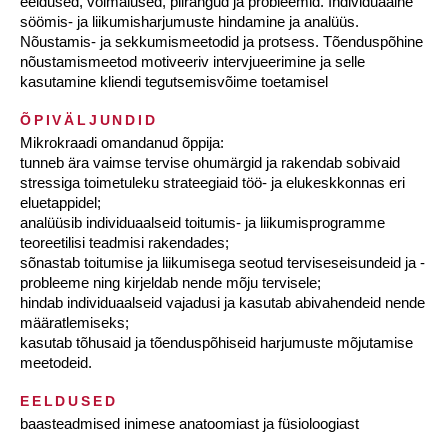
eeldused, võimalused, piirangud ja probleemid. Individuaalne
söömis- ja liikumisharjumuste hindamine ja analüüs.
Nõustamis- ja sekkumismeetodid ja protsess. Tõenduspõhine
nõustamismeetod motiveeriv intervjueerimine ja selle
kasutamine kliendi tegutsemisvõime toetamisel
ÕPIVÄLJUNDID
Mikrokraadi omandanud õppija:
tunneb ära vaimse tervise ohumärgid ja rakendab sobivaid
stressiga toimetuleku strateegiaid töö- ja elukeskkonnas eri
eluetappidel;
analüüsib individuaalseid toitumis- ja liikumisprogramme
teoreetilisi teadmisi rakendades;
sõnastab toitumise ja liikumisega seotud terviseseisundeid ja -
probleeme ning kirjeldab nende mõju tervisele;
hindab individuaalseid vajadusi ja kasutab abivahendeid nende
määratlemiseks;
kasutab tõhusaid ja tõenduspõhiseid harjumuste mõjutamise
meetodeid.
EELDUSED
baasteadmised inimese anatoomiast ja füsioloogiast