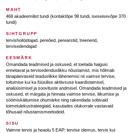
MAHT
468 akadeemilist tundi (kontaktõpe 98 tundi, iseseisevõpe 370
tundi)
SIHTGRUPP
tervishoitöötajad, pereõed, perearstid, treenerid,
tervisedendajad
EESMÄRK
Omandada teadmised ja oskused, et toetada haigusi
ennetavat ja tervisedenduslikku nõustamist, mis hõlmab
tänapäevaseid teaduslikke lähenemisi nii vaimse tervise,
toitumise kui ka füüsilise aktiivsuse kaardistamisel,
analüüsimisel ja soovituste andmisel. Omandada teadmised ja
oskused, et märgata ja hinnata vaimse tervise, liikumise ja
söömiskäitumise ohumärke ning rakendada sobivaid
toimetulekustrateegiaid, kasutades olukorrale vastavaid
tõhusaid nõustamismeetodeid.
SISU
Vaimne tervis ja heaolu 5 EAP: tervise olemus, tervis kui