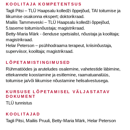
KOOLITAJA KOMPETENTSUS
Tagli Pitsi – TLÜ Haapsalu kolledži õppejõud, TAI toitumise ja
liikumise osakonna ekspert; doktorikraad.
Mailiis Tammeveski – TLÜ Haapsalu kolledži õppejõud,
5.taseme toitumisnõustaja; magistrikraad.
Betty-Maria Märk - õenduse spetsialist, nõustaja ja koolitaja;
magistrikraad.
Helar Peterson – psühhodraama terapeut, kriisinõustaja,
superviisor, koolitaja; magistrikraad.
LÕPETAMISTINGIMUSED
Rühmatöödes ja aruteludes osalemine, vahetestide läbimine,
ettekannete koostamine ja esitlemine, raamatuanalüüs,
toitumise ja/või liikumise nõustamine helisalvestusega.
KURSUSE LÕPETAMISEL VÄLJASTATAV
DOKUMENT
TLÜ tunnistus
KOOLITAJAD
Tagli Pitsi, Mailiis Pruuli, Betty-Maria Märk, Helar Peterson