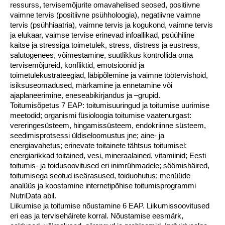
ressurss, tervisemõjurite omavahelised seosed, positiivne
vaimne tervis (positiivne psühholoogia), negatiivne vaimne
tervis (psühhiaatria), vaimne tervis ja kogukond, vaimne tervis
ja elukaar, vaimse tervise erinevad infoallikad, psüühiline
kaitse ja stressiga toimetulek, stress, distress ja eustress,
salutogenees, võimestamine, suutlikkus kontrollida oma
tervisemõjureid, konfliktid, emotsioonid ja
toimetulekustrateegiad, läbipõlemine ja vaimne töötervishoid,
isiksuseomadused, märkamine ja ennetamine või
ajaplaneerimine, eneseabikirjandus ja –grupid.
Toitumisõpetus 7 EAP: toitumisuuringud ja toitumise uurimise
meetodid; organismi füsioloogia toitumise vaatenurgast:
vereringesüsteem, hingamissüsteem, endokriinne süsteem,
seedimisprotsessi üldiseloomustus jne; aine- ja
energiavahetus; erinevate toitainete tähtsus toitumisel:
energiarikkad toitained, vesi, mineraalained, vitamiinid; Eesti
toitumis- ja toidusoovitused eri inimrühmadele; söömishäired,
toitumisega seotud iseärasused, toiduohutus; menüüde
analüüs ja koostamine internetipõhise toitumisprogrammi
NutriData abil.
Liikumise ja toitumise nõustamine 6 EAP. Liikumissoovitused
eri eas ja tervisehäirete korral. Nõustamise eesmärk,