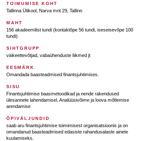
TOIMUMISE KOHT
Tallinna Ülikool, Narva mnt 29, Tallinn
MAHT
156 akadeemilist tundi (kontaktõpe 56 tundi, iseseisevõpe 100
tundi)
SIHTGRUPP
väikeettevõtjad, vabaühenduste liikmed jt
EESMÄRK
Omandada baasteadmised finantsjuhtimises.
SISU
Finantsjuhtimise baasmetoodikad ja nende rakendused
ülesannete lahendamisel. Analüüsivõime ja loova mõtlemise
arendamise
ÕPIVÄLJUNDID
saab aru finantsjuhtimise toimimisest organisatsioonis ja on
omandanud baasteadmised edasiste rahandusalaste ainete
kuulamiseks.