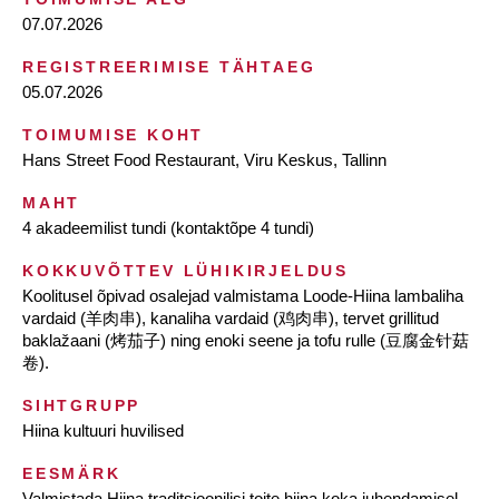
07.07.2026
REGISTREERIMISE TÄHTAEG
05.07.2026
TOIMUMISE KOHT
Hans Street Food Restaurant, Viru Keskus, Tallinn
MAHT
4 akadeemilist tundi (kontaktõpe 4 tundi)
KOKKUVÕTTEV LÜHIKIRJELDUS
Koolitusel õpivad osalejad valmistama Loode-Hiina lambaliha
vardaid (羊肉串), kanaliha vardaid (鸡肉串), tervet grillitud
baklažaani (烤茄子) ning enoki seene ja tofu rulle (豆腐金针菇
卷).
SIHTGRUPP
Hiina kultuuri huvilised
EESMÄRK
Valmistada Hiina traditsioonilisi toite hiina koka juhendamisel.