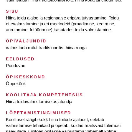
SISU
Hiina toidu ajaloo ja regionaalse eripära tutvustamine. Toidu
ettevalmistamine ja eri meetodeid (praadimine, keetmine,
aurutamine, fritüürimine) kasutades toidu valmistamine.
ÕPIVÄLJUNDID
valmistada mitut traditsioonilist hiina rooga
EELDUSED
Puuduvad
ÕPIKESKKOND
Õppeköök
KOOLITAJA KOMPETENTSUS
Hiina toiduvalmistamise asjatundja
LÕPETAMISTINGIMUSED
Koolitusel räägib kokk hiina toitude ajaloost, seletab
valmistamise tehnikaid ja õpetab, kuidas maitsvaid tulemusi
saavutada. Õpitoas õpitakse valmistama vähemalt kolme