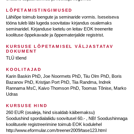
LÕPETAMISTINGIMUSED
Lähiõpe toimub loengute ja seminaride vormis. Iseseiseva
tööna tuleb läbi lugeda soovitatav kirjandus osalemaks
seminaridel. Kirjanduse loetelu on leitav EOK treenerite
koolituse õppekavade ja õppematerjalide registrist.
KURSUSE LÕPETAMISEL VÄLJASTATAV
DOKUMENT
TLÜ tõend
KOOLITAJAD
Karin Baskin PhD, Joe Noormets PhD, Tiiu Olm PhD, Boris
Bazanov PhD, Kristjan Port PhD, Tiia Randma, Indrek
Rannama MsC, Kaivo Thomson PhD, Toomas Tõnise, Marko
Udras
KURSUSE HIND
260 EUR (osaleja, hind sisaldab käibemaksu)
Soodushind spordialaliidu soovitusel 60.- , NB! Soodushinnaga
koolitusele registreerimine toimub EOK kodulehel
http://www.eformular.com/treener2009/tase123.html