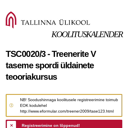
KOOLITUSKALENDER
TSC0020/3 - Treenerite V
taseme spordi üldainete
teooriakursus
NB! Soodushinnaga koolitusele registreerimine toimub
EOK kodulehel
http://www.eformular.com/treener2009/tase123.html
Registreerimine on lõppenud!