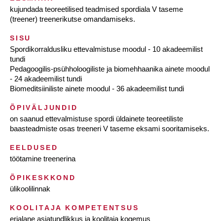
kujundada teoreetilised teadmised spordiala V taseme
(treener) treenerikutse omandamiseks.
SISU
Spordikorraldusliku ettevalmistuse moodul - 10 akadeemilist
tundi
Pedagoogilis-psühholoogiliste ja biomehhaanika ainete moodul
- 24 akadeemilist tundi
Biomeditsiiniliste ainete moodul - 36 akadeemilist tundi
ÕPIVÄLJUNDID
on saanud ettevalmistuse spordi üldainete teoreetiliste
baasteadmiste osas treeneri V taseme eksami sooritamiseks.
EELDUSED
töötamine treenerina
ÕPIKESKKOND
ülikoolilinnak
KOOLITAJA KOMPETENTSUS
erialane asjatundlikkus ja koolitaja kogemus