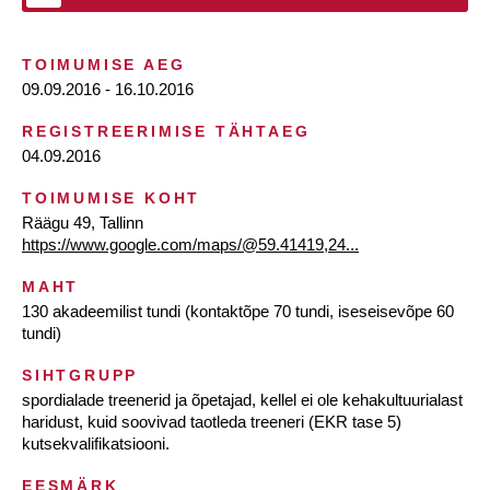
TOIMUMISE AEG
09.09.2016 - 16.10.2016
REGISTREERIMISE TÄHTAEG
04.09.2016
TOIMUMISE KOHT
Räägu 49, Tallinn
https://www.google.com/maps/@59.41419,24...
MAHT
130 akadeemilist tundi (kontaktõpe 70 tundi, iseseisevõpe 60
tundi)
SIHTGRUPP
spordialade treenerid ja õpetajad, kellel ei ole kehakultuurialast
haridust, kuid soovivad taotleda treeneri (EKR tase 5)
kutsekvalifikatsiooni.
EESMÄRK