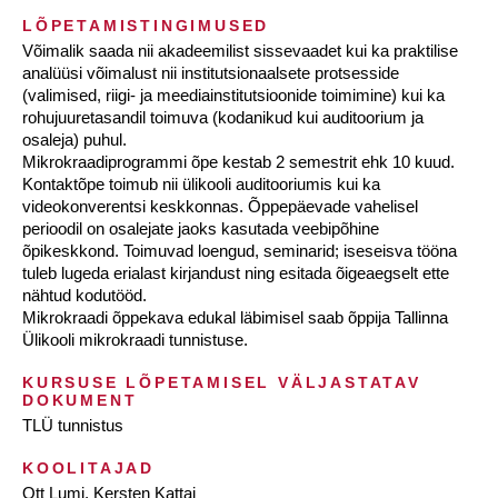
LÕPETAMISTINGIMUSED
Võimalik saada nii akadeemilist sissevaadet kui ka praktilise
analüüsi võimalust nii institutsionaalsete protsesside
(valimised, riigi- ja meediainstitutsioonide toimimine) kui ka
rohujuuretasandil toimuva (kodanikud kui auditoorium ja
osaleja) puhul.
Mikrokraadiprogrammi õpe kestab 2 semestrit ehk 10 kuud.
Kontaktõpe toimub nii ülikooli auditooriumis kui ka
videokonverentsi keskkonnas. Õppepäevade vahelisel
perioodil on osalejate jaoks kasutada veebipõhine
õpikeskkond. Toimuvad loengud, seminarid; iseseisva tööna
tuleb lugeda erialast kirjandust ning esitada õigeaegselt ette
nähtud kodutööd.
Mikrokraadi õppekava edukal läbimisel saab õppija Tallinna
Ülikooli mikrokraadi tunnistuse.
KURSUSE LÕPETAMISEL VÄLJASTATAV
DOKUMENT
TLÜ tunnistus
KOOLITAJAD
Ott Lumi, Kersten Kattai