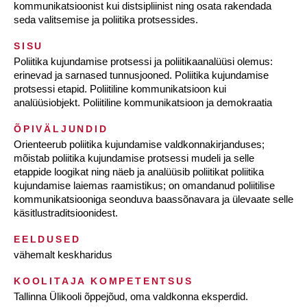
kommunikatsioonist kui distsipliinist ning osata rakendada
seda valitsemise ja poliitika protsessides.
SISU
Poliitika kujundamise protsessi ja poliitikaanalüüsi olemus:
erinevad ja sarnased tunnusjooned. Poliitika kujundamise
protsessi etapid. Poliitiline kommunikatsioon kui
analüüsiobjekt. Poliitiline kommunikatsioon ja demokraatia
ÕPIVÄLJUNDID
Orienteerub poliitika kujundamise valdkonnakirjanduses;
mõistab poliitika kujundamise protsessi mudeli ja selle
etappide loogikat ning näeb ja analüüsib poliitikat poliitika
kujundamise laiemas raamistikus; on omandanud poliitilise
kommunikatsiooniga seonduva baassõnavara ja ülevaate selle
käsitlustraditsioonidest.
EELDUSED
vähemalt keskharidus
KOOLITAJA KOMPETENTSUS
Tallinna Ülikooli õppejõud, oma valdkonna eksperdid.