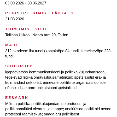
03.09.2026 - 30.06.2027
REGISTREERIMISE TÄHTAEG
31.08.2026
TOIMUMISE KOHT
Tallinna Ülikool, Narva mnt 29, Tallinn
MAHT
312 akadeemilist tundi (kontaktõpe 84 tundi, iseseisevõpe 228
tundi)
SIHTGRUPP
igapäevatöös kommunikatsiooni ja poliitika kujundamisega
tegelevad riigi-ja omavalitsusametnikud; spetsialistid era- ja
kolmandast sektorist; erinevate poliitiliste organisatsioonide
nõunikud ja kommunikatsioonispetsialistid
EESMÄRK
Mõista poliitika poliitikakujundamise protsessi ja
poliitikaanalüüsi olemust ja etappe; analüüsida poliitikaid nende
protsessi raamistikus; saada aru poliitilisest