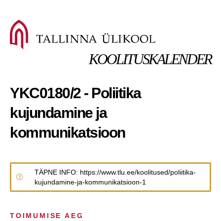
KOOLITUSKALENDER
YKC0180/2 - Poliitika
kujundamine ja
kommunikatsioon
TÄPNE INFO: https://www.tlu.ee/koolitused/poliitika-
kujundamine-ja-kommunikatsioon-1
TOIMUMISE AEG