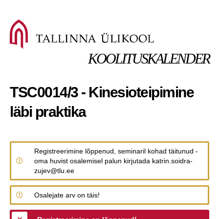
KOOLITUSKALENDER
TSC0014/3 - Kinesioteipimine
läbi praktika
Registreerimine lõppenud, seminaril kohad täitunud -
oma huvist osalemisel palun kirjutada katrin.soidra-
zujev@tlu.ee
Osalejate arv on täis!