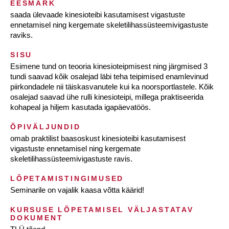
EESMÄRK
saada ülevaade kinesioteibi kasutamisest vigastuste
ennetamisel ning kergemate skeletilihassüsteemivigastuste
raviks.
SISU
Esimene tund on teooria kinesioteipmisest ning järgmised 3
tundi saavad kõik osalejad läbi teha teipimised enamlevinud
piirkondadele nii täiskasvanutele kui ka noorsportlastele. Kõik
osalejad saavad ühe rulli kinesioteipi, millega praktiseerida
kohapeal ja hiljem kasutada igapäevatöös.
ÕPIVÄLJUNDID
omab praktilist baasoskust kinesioteibi kasutamisest
vigastuste ennetamisel ning kergemate
skeletilihassüsteemivigastuste ravis.
LÕPETAMISTINGIMUSED
Seminarile on vajalik kaasa võtta käärid!
KURSUSE LÕPETAMISEL VÄLJASTATAV
DOKUMENT