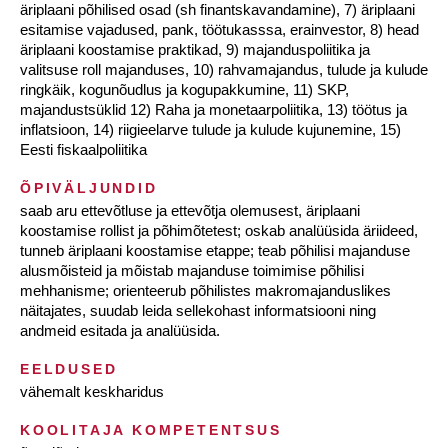
äriplaani põhilised osad (sh finantskavandamine), 7) äriplaani
esitamise vajadused, pank, töötukasssa, erainvestor, 8) head
äriplaani koostamise praktikad, 9) majanduspoliitika ja
valitsuse roll majanduses, 10) rahvamajandus, tulude ja kulude
ringkäik, kogunõudlus ja kogupakkumine, 11) SKP,
majandustsüklid 12) Raha ja monetaarpoliitika, 13) töötus ja
inflatsioon, 14) riigieelarve tulude ja kulude kujunemine, 15)
Eesti fiskaalpoliitika
ÕPIVÄLJUNDID
saab aru ettevõtluse ja ettevõtja olemusest, äriplaani
koostamise rollist ja põhimõtetest; oskab analüüsida äriideed,
tunneb äriplaani koostamise etappe; teab põhilisi majanduse
alusmõisteid ja mõistab majanduse toimimise põhilisi
mehhanisme; orienteerub põhilistes makromajanduslikes
näitajates, suudab leida sellekohast informatsiooni ning
andmeid esitada ja analüüsida.
EELDUSED
vähemalt keskharidus
KOOLITAJA KOMPETENTSUS