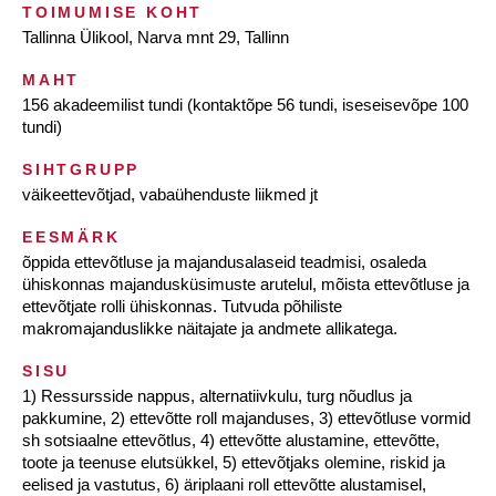
TOIMUMISE KOHT
Tallinna Ülikool, Narva mnt 29, Tallinn
MAHT
156 akadeemilist tundi (kontaktõpe 56 tundi, iseseisevõpe 100
tundi)
SIHTGRUPP
väikeettevõtjad, vabaühenduste liikmed jt
EESMÄRK
õppida ettevõtluse ja majandusalaseid teadmisi, osaleda
ühiskonnas majandusküsimuste arutelul, mõista ettevõtluse ja
ettevõtjate rolli ühiskonnas. Tutvuda põhiliste
makromajanduslikke näitajate ja andmete allikatega.
SISU
1) Ressursside nappus, alternatiivkulu, turg nõudlus ja
pakkumine, 2) ettevõtte roll majanduses, 3) ettevõtluse vormid
sh sotsiaalne ettevõtlus, 4) ettevõtte alustamine, ettevõtte,
toote ja teenuse elutsükkel, 5) ettevõtjaks olemine, riskid ja
eelised ja vastutus, 6) äriplaani roll ettevõtte alustamisel,